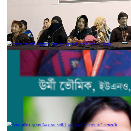
‘ইফতার সহানুভূতি’ উদ্যোগের সূচনা হলো ঘোপখালী স্পোর্টস ক্লাব ও পাঠাগার
মার্চ ৪, ২০২৫
‘উপকূলবাসীকে সুরক্ষায় তিন হাজার কোটি টাকার প্রকল্প’ :: সংসদে পানি সম্পদমন্ত্রী
জুন ১৩, ২০১৭