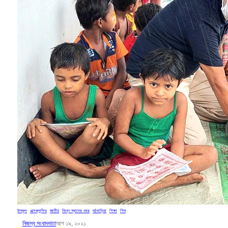
উপকূল
, 
এক্সক্লুসিভ
, 
জাতীয়
, 
ভিন্ন স্বাদের খবর
, 
মঠবাড়িয়া
, 
শিক্ষা
, 
শিশু
নিজস্ব সংবাদদাতা
আগ ১৯, ২০২১