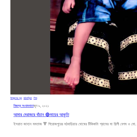
উপকূলের মুখ
, 
মঠবাড়িয়া
, 
শিশু
নিজস্ব সংবাদদাতা
জুন ৯, ২০২১
আমার মেরাজরে বাঁচান 🔴মায়ের আকুতি
ইসরাত জাহান মমতাজ 🔻 পিরোজপুরের মঠবাড়িয়ার ঘোষের টিকিকাটা গ্রামের মা শিল্পী বেগম ও মো