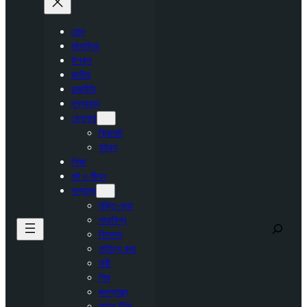
হোম
মঠবাড়িয়া
উপকূল
জাতীয়
রাজনীতি
দৃশ্যকাব্য
খেলাধুলা
ক্রিকেট
ফুটবল
শিক্ষা
ধর্ম ও জীবন
অন্যান্য
মুক্তি-কথা
সারাবিশ্ব
Search
বিনোদন
সাহিত্য কথা
নারী
শিশু
জনস্বাস্থ্য
লাইভ টিভি