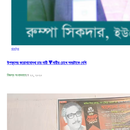
মঠবাড়িয়া
উপকূলের করোনাযোদ্ধা চার নারী 🔻নারীর চোখে সময়টাকে দেখি
নিজস্ব সংবাদদাতা
মে ২২, ২০২০