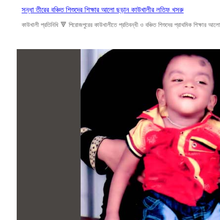
সন্ধা তীরের বঞ্চিত শিশুদের শিক্ষার আলো ছড়ান কাউখালীর লতিফ খসরু
কাউখালী প্রতিনিধি 🔻 পিরোজপুরের কাউখালীতে প্রতিবন্ধী ও বঞ্চিত শিশুদের প্রাথমিক শিক্ষার