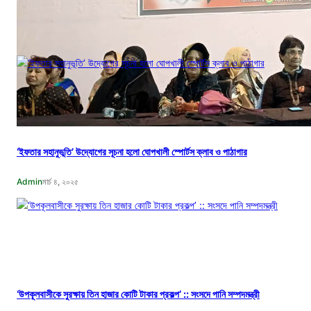
বঙ্গবন্ধুর শাহাদাৎ বার্ষিকী উপলক্ষে পিরোজপুরে জেলা মহিলা আওয়ামীলীগের দোয়া মাহফিল
নিজস্ব সংবাদদাতা
আগ ১৮, ২০২৩
‘ইফতার সহানুভূতি’ উদ্যোগের সূচনা হলো ঘোপখালী স্পোর্টস ক্লাব ও পাঠাগার
Admin
মার্চ ৪, ২০২৫
‘উপকূলবাসীকে সুরক্ষায় তিন হাজার কোটি টাকার প্রকল্প’ :: সংসদে পানি সম্পদমন্ত্রী