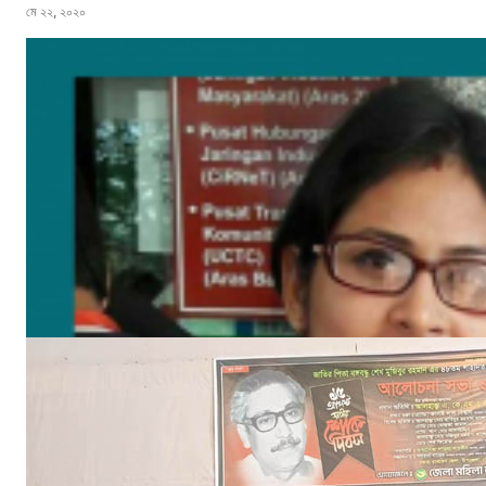
মে ২২, ২০২০
বঙ্গবন্ধুর শাহাদাৎ বার্ষিকী উপলক্ষে পিরোজপুরে জেলা মহিলা আওয়ামীলীগের দোয়া মাহফিল
আগ ১৮, ২০২৩