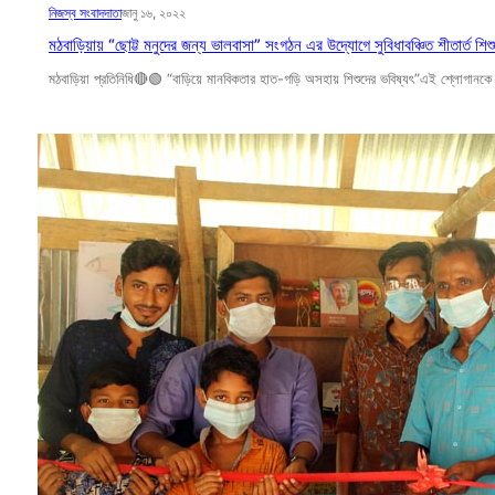
নিজস্ব সংবাদদাতা
জানু ১৬, ২০২২
মঠবাড়িয়ায় “ছোট্ট মনুদের জন্য ভালবাসা” সংগঠন এর উদ্যোগে সুবিধাবঞ্চিত শীতার্ত শিশু
মঠবাড়িয়া প্রতিনিধি🔴🟢 “বাড়িয়ে মানবিকতার হাত-গড়ি অসহায় শিশুদের ভবিষ্যৎ”এই শ্লোগানকে