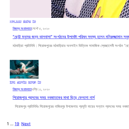
তৃণমূল সংলাপ
, 
মঠবাড়িয়া
, 
শিশু
নিজস্ব সংবাদদাতা
সেপ্টে ৫, ২০২০
“ছোট্ট মনুদের জন্য ভালবাসা” সংগঠনের উপদেষ্টা পরিষদ সদস্য হলেন মনিরুজ্জামান সব
মঠবাড়িয়া প্রতিনিধি : পিরোজপুরের মঠবাড়িয়ার অনলাইন ভিত্তিক সামাজিক স্বেচ্ছাসেবী সংগঠন
উপকূল
, 
এক্সক্লুসিভ
, 
জনস্বাস্থ্য
, 
শিশু
নিজস্ব সংবাদদাতা
এপ্রি ১১, ২০২০
পিরোজপুরে প্রসবের সময় নবজাতকের মাথা ছিড়ে ফেললো নার্স
পিরোজপুর প্রতিনিধিঃ পিরোজপুরের নাজিরপুর উপজেলায় প্রসূতি মায়ের সন্তান প্রসবের সময় 
1
…
19
Next