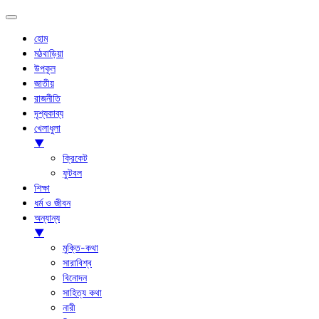
হোম
মঠবাড়িয়া
উপকূল
জাতীয়
রাজনীতি
দৃশ্যকাব্য
খেলাধুলা
▼
ক্রিকেট
ফুটবল
শিক্ষা
ধর্ম ও জীবন
অন্যান্য
▼
মুক্তি-কথা
সারাবিশ্ব
বিনোদন
সাহিত্য কথা
নারী