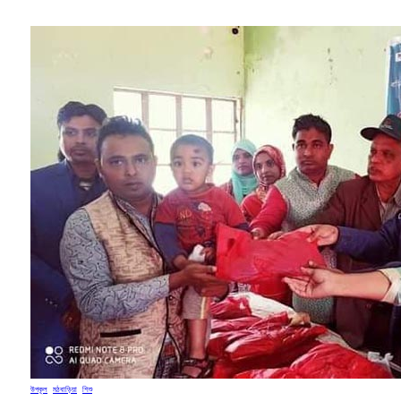
উপকূল
, 
মঠবাড়িয়া
, 
শিশু