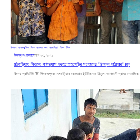
উপকূল
, 
এক্সক্লুসিভ
, 
ভিন্ন স্বাদের খবর
, 
মঠবাড়িয়া
, 
শিক্ষা
, 
শিশু
নিজস্ব সংবাদদাতা
আগ ২৩, ২০২১
মঠবাড়িয়ায় শিশুদের পাঠাভ্যাস গড়তে হাতেখড়ির সংগঠনের “উপকূল পাঠাগার” চালু
বিশেষ প্রতিনিধি 🔻 পিরোজপুরের মঠবাড়িয়ার বেতমোর ইউনিয়নের নিভৃত ঘোপখালী গ্রামে সামাজি