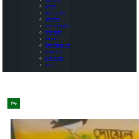
খেলাধুলা
কৃষি ও বাণিজ্য
এক্সক্লুসিভ
বিজ্ঞান ও প্রযুক্তি
লাইফ স্টাইল
সাক্ষাৎকার
ভিন্ন স্বাদের খবর
উপকূলের মুখ
তৃণমূল সংলাপ
অপরাধ
শিশু