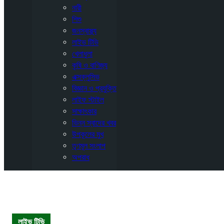
নারী
শিশু
জনস্বাস্থ্য
লাইভ টিভি
খেলাধুলা
কৃষি ও বাণিজ্য
এক্সক্লুসিভ
বিজ্ঞান ও প্রযুক্তি
লাইফ স্টাইল
সাক্ষাৎকার
ভিন্ন স্বাদের খবর
উপকূলের মুখ
তৃণমূল সংলাপ
অপরাধ
লাইভ টিভি