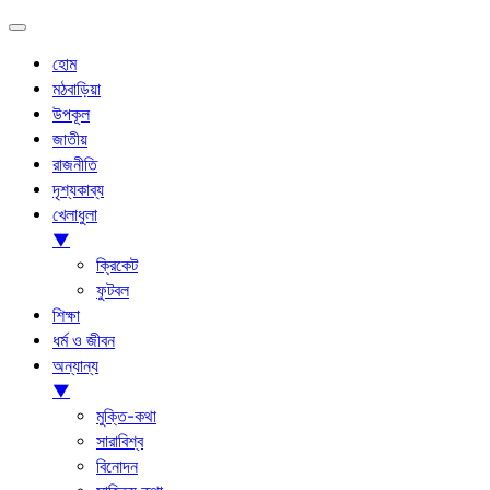
হোম
মঠবাড়িয়া
উপকূল
জাতীয়
রাজনীতি
দৃশ্যকাব্য
খেলাধুলা
▼
ক্রিকেট
ফুটবল
শিক্ষা
ধর্ম ও জীবন
অন্যান্য
▼
মুক্তি-কথা
সারাবিশ্ব
বিনোদন