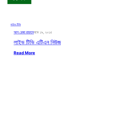
লাইভ টিভি
আল রেজা রায়হান
নভে ১৯, ২০১৫
লাইভ টিভি এটিএন নিউজ
Read More