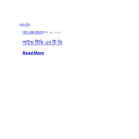
লাইভ টিভি
আল রেজা রায়হান
নভে ১৯, ২০১৫
লাইভ টিভি এন টি ভি
Read More