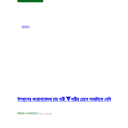
মঠবাড়িয়া
উপকূলের করোনাযোদ্ধা চার নারী 🔻নারীর চোখে সময়টাকে দেখি
নিজস্ব সংবাদদাতা
মে ২২, ২০২০