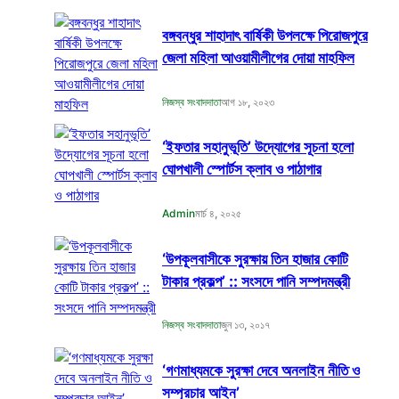
বঙ্গবন্ধুর শাহাদাৎ বার্ষিকী উপলক্ষে পিরোজপুরে
জেলা মহিলা আওয়ামীলীগের দোয়া মাহফিল
নিজস্ব সংবাদদাতা
আগ ১৮, ২০২৩
‘ইফতার সহানুভূতি’ উদ্যোগের সূচনা হলো
ঘোপখালী স্পোর্টস ক্লাব ও পাঠাগার
Admin
মার্চ ৪, ২০২৫
‘উপকূলবাসীকে সুরক্ষায় তিন হাজার কোটি
টাকার প্রকল্প’ :: সংসদে পানি সম্পদমন্ত্রী
নিজস্ব সংবাদদাতা
জুন ১৩, ২০১৭
‘গণমাধ্যমকে সুরক্ষা দেবে অনলাইন নীতি ও
সম্প্রচার আইন’