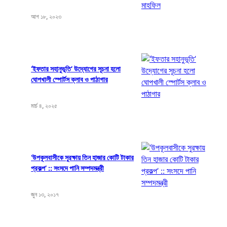
আগ ১৮, ২০২৩
‘ইফতার সহানুভূতি’ উদ্যোগের সূচনা হলো
ঘোপখালী স্পোর্টস ক্লাব ও পাঠাগার
মার্চ ৪, ২০২৫
‘উপকূলবাসীকে সুরক্ষায় তিন হাজার কোটি টাকার
প্রকল্প’ :: সংসদে পানি সম্পদমন্ত্রী
জুন ১৩, ২০১৭