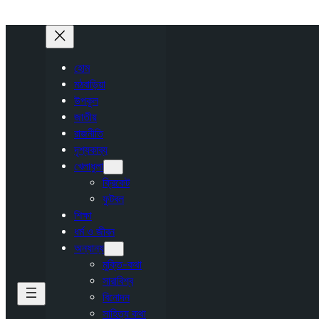
হোম
মঠবাড়িয়া
উপকূল
জাতীয়
রাজনীতি
দৃশ্যকাব্য
খেলাধুলা
ক্রিকেট
ফুটবল
শিক্ষা
ধর্ম ও জীবন
অন্যান্য
মুক্তি-কথা
সারাবিশ্ব
বিনোদন
সাহিত্য কথা