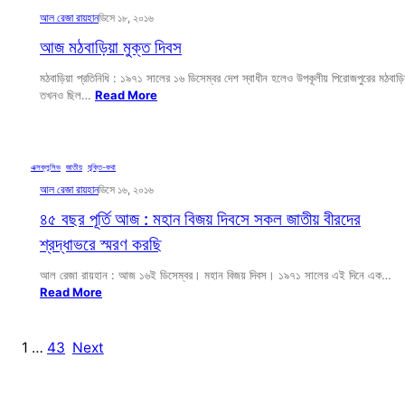
আল রেজা রায়হান
ডিসে ১৮, ২০১৬
আজ মঠবাড়িয়া মুক্ত দিবস
মঠবাড়িয়া প্রতিনিধি : ১৯৭১ সালের ১৬ ডিসেম্বর দেশ স্বাধীন হলেও উপকূলীয় পিরোজপুরের মঠবাড়ি
তখনও ছিল…
Read More
এক্সক্লুসিভ
, 
জাতীয়
, 
মুক্তি-কথা
আল রেজা রায়হান
ডিসে ১৬, ২০১৬
৪৫ বছর পূর্তি আজ : মহান বিজয় দিবসে সকল জাতীয় বীরদের
শ্রদ্ধাভরে স্মরণ করছি
আল রেজা রায়হান : আজ ১৬ই ডিসেম্বর। মহান বিজয় দিবস। ১৯৭১ সালের এই দিনে এক…
Read More
1
…
43
Next