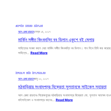
এক্সক্লুসিভ
, 
সাক্ষাৎকার
, 
সাহিত্য কথা
আল রেজা রায়হান
ফেব্রু ১৪, ২০১৭
মার্কিন সঙ্গীত কিংবদন্তি বব ডিলান একুশে বই মেলায়
সাহিত্যের সংজ্ঞা বদলে দেয়া মার্কিন সঙ্গীত কিংবদন্তি বব ডিলান। গান লিখে তিনি জয় করেছ
সাহিত্যে…
Read More
উপকূলের মুখ
, 
জাতীয়
, 
ভিন্ন স্বাদের খবর
আল রেজা রায়হান
জানু ২০, ২০১৭
মঠবাড়িয়ায় সংবাদপত্র বিক্রেতা সুলতানকে সাইকেল সহায়তা
আল রেজা রায়হানঃ পিরোজপুরের মঠবাড়িয়ায় সংবাদাপত্র বিক্রেতা মো. সুলতান আহম্মদ হাও
বাইসাইকেল ও সংবাদপত্র বহনের…
Read More