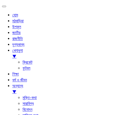
হোম
মঠবাড়িয়া
উপকূল
জাতীয়
রাজনীতি
দৃশ্যকাব্য
খেলাধুলা
▼
ক্রিকেট
ফুটবল
শিক্ষা
ধর্ম ও জীবন
অন্যান্য
▼
মুক্তি-কথা
সারাবিশ্ব
বিনোদন