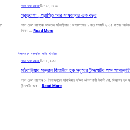
আল রেজা রায়হান
ডিসে ১৭, ২০১৬
প্রত্যাশা , প্রাপ্তি আর সাফল্যের এক বছর
য়া
আল রেজা রায়হানঃ আজকের মঠবাড়িয়ার : অগ্রযাত্রার ১ বছর সময়টি ২০১৫ সালের অক্টোবর
দিকে।…
Read More
উপকূলের মুখ
, 
এক্সক্লুসিভ
, 
জাতীয়
, 
মঠবাড়িয়া
আল রেজা রায়হান
ডিসে ৮, ২০১৬
মঠবাড়িয়ার সন্তান জিয়াউল হক সবুরের ইন্সপেক্টর পদে পদোন্নত
আল রেজা রায়হান > পিরোজপুরের মঠবাড়িয়ার দক্ষিণ গুলিসাখালী নিবাসী মো. জিয়াউল হক স
ইন্সপেক্টর অফ…
Read More