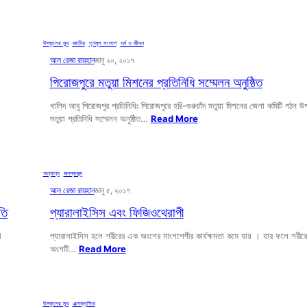
উপকূলের মুখ
, 
জাতীয়
, 
তৃণমূল সংলাপ
, 
ধর্ম ও জীবন
আল রেজা রায়হান
জানু ২০, ২০১৭
পিরোজপুরে মতুয়া মিশনের প্রতিনিধি সম্মেলন অনুষ্ঠিত
খালিদ আবু পিরোজপুর প্রতিনিধিঃ পিরোজপুরে হরি-গুরুচাঁদ মতুয়া মিশনের জেলা কমিটি গঠন উপ
মতুয়া প্রতিনিধি সম্মেলন অনুষ্ঠিত…
Read More
অন্যান্য
, 
জনস্বাস্থ্য
আল রেজা রায়হান
জানু ৫, ২০১৭
তি
প্যারালাইসিস এবং ফিজিওথেরাপী
া
প্যারালাইসিস হলে শরীরের এক অংশের মাংশপেশীর কার্যক্ষমতা কমে যায় । যার ফলে শরীর
অংশটি…
Read More
উপকূলের মুখ
, 
এক্সক্লুসিভ