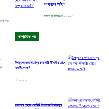
সম্প্রচার আইন’
নিজস্ব সংবাদদাতা
মে ২৯, ২০১৭
ের শুরুর
সাম্প্রতিক খবর
ি
উপকূলের করোনাযোদ্ধা চার নারী 🔻নারীর চোখে
বুর
সময়টাকে দেখি
মে ২২, ২০২০
বঙ্গবন্ধুর শাহাদাৎ বার্ষিকী উপলক্ষে পিরোজপুরে