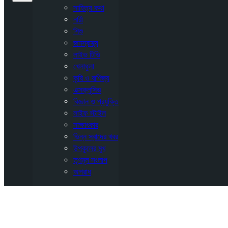
সাহিত্য কথা
নারী
শিশু
জনস্বাস্থ্য
লাইভ টিভি
খেলাধুলা
কৃষি ও বাণিজ্য
এক্সক্লুসিভ
বিজ্ঞান ও প্রযুক্তি
লাইফ স্টাইল
সাক্ষাৎকার
ভিন্ন স্বাদের খবর
উপকূলের মুখ
তৃণমূল সংলাপ
অপরাধ