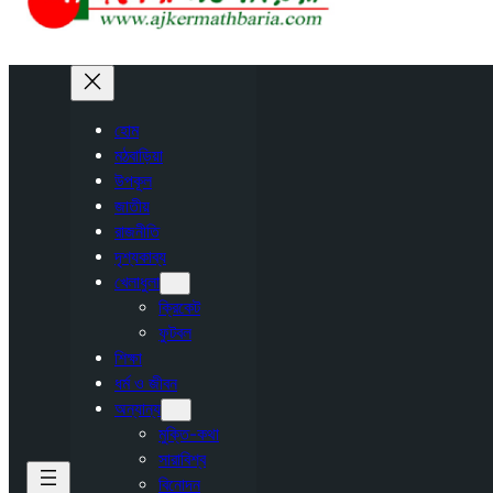
হোম
মঠবাড়িয়া
উপকূল
জাতীয়
রাজনীতি
দৃশ্যকাব্য
খেলাধুলা
ক্রিকেট
ফুটবল
শিক্ষা
ধর্ম ও জীবন
অন্যান্য
মুক্তি-কথা
সারাবিশ্ব
বিনোদন