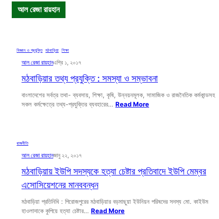
আল রেজা রায়হান
বিজ্ঞান ও প্রযুক্তি
, 
মঠবাড়িয়া
, 
শিক্ষা
আল রেজা রায়হান
এপ্রি ১, ২০১৭
মঠবাড়িয়ার তথ্য প্রযুক্তি : সমস্যা ও সম্ভাবনা
বাংলাদেশের সর্বত্র তথা- ব্যবসায়, শিক্ষা, কৃষি, উন্নয়নমূলক, সামাজিক ও রাজনৈতিক কর্মকান্ডসহ
সকল কর্মক্ষেত্রে তথ্য-প্রযুক্তির ব্যবহারের…
Read More
রাজনীতি
আল রেজা রায়হান
জানু ২২, ২০১৭
মঠবাড়িয়ায় ইউপি সদস্যকে হত্যা চেষ্টার প্রতিবাদে ইউপি মেম্বর
এসোসিয়েশনের মানববন্ধন
মঠবাড়িয়া প্রতিনিধি : পিরোজপুরের মঠবাড়িয়ার বড়মাছুয়া ইউনিয়ন পরিষদের সদস্য মো. কাইউম
হাওলাদাকে কুপিয়ে হত্যা চেষ্টার…
Read More