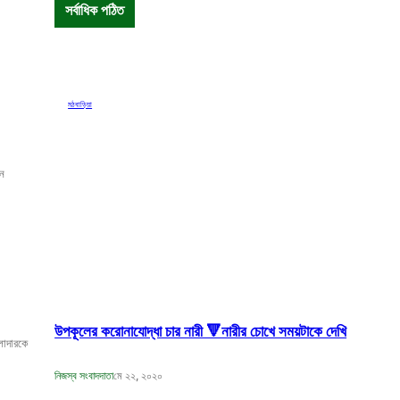
সর্বাধিক পঠিত
মঠবাড়িয়া
েন
উপকূলের করোনাযোদ্ধা চার নারী 🔻নারীর চোখে সময়টাকে দেখি
লাদারকে
নিজস্ব সংবাদদাতা
মে ২২, ২০২০