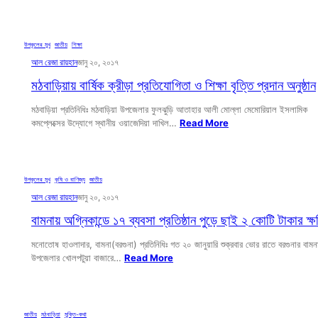
উপকূলের মুখ
, 
জাতীয়
, 
শিক্ষা
আল রেজা রায়হান
জানু ২০, ২০১৭
মঠবাড়িয়ায় বার্ষিক ক্রীড়া প্রতিযোগিতা ও শিক্ষা বৃত্তি প্রদান অনুষ্ঠান
মঠবাড়িয়া প্রতিনিধিঃ মঠবাড়িয়া উপজেলার ফুলঝুড়ি আতাহার আলী মোল্লা মেমোরিয়াল ইসলামিক
কমপ্লেক্সের উদ্যোগে স্থানীয় ওয়াজেদিয়া দাখিল…
Read More
উপকূলের মুখ
, 
কৃষি ও বাণিজ্য
, 
জাতীয়
আল রেজা রায়হান
জানু ২০, ২০১৭
বামনায় অগ্নিকান্ডে ১৭ ব্যবসা প্রতিষ্ঠান পুড়ে ছাই ২ কোটি টাকার ক্ষ
মনোতোষ হাওলাদার, বামনা(বরগুনা) প্রতিনিধিঃ গত ২০ জানুয়ারি শুক্রবার ভোর রাতে বরগুনার বামন
উপজেলার খোলপটুয়া বাজারে…
Read More
জাতীয়
, 
মঠবাড়িয়া
, 
মুক্তি-কথা