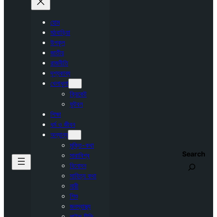
হোম
মঠবাড়িয়া
উপকূল
জাতীয়
রাজনীতি
দৃশ্যকাব্য
খেলাধুলা
ক্রিকেট
ফুটবল
শিক্ষা
ধর্ম ও জীবন
অন্যান্য
মুক্তি-কথা
Search
সারাবিশ্ব
বিনোদন
সাহিত্য কথা
নারী
শিশু
জনস্বাস্থ্য
লাইভ টিভি