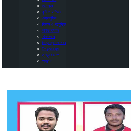
খেলাধুলা
কৃষি ও বাণিজ্য
এক্সক্লুসিভ
বিজ্ঞান ও প্রযুক্তি
লাইফ স্টাইল
সাক্ষাৎকার
ভিন্ন স্বাদের খবর
উপকূলের মুখ
তৃণমূল সংলাপ
অপরাধ