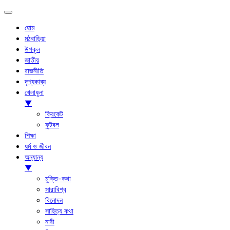
হোম
মঠবাড়িয়া
উপকূল
জাতীয়
রাজনীতি
দৃশ্যকাব্য
খেলাধুলা
▼
ক্রিকেট
ফুটবল
শিক্ষা
ধর্ম ও জীবন
অন্যান্য
▼
মুক্তি-কথা
সারাবিশ্ব
বিনোদন
সাহিত্য কথা
নারী