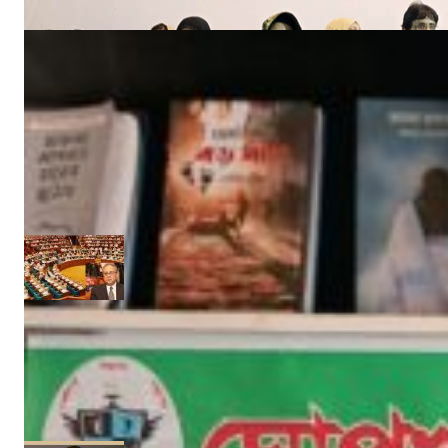
নিজস্ব সংবাদদাতা
আগ ১৮, ২০২৩
‘ইফতার সহানুভূতি’ উদ্যোগের সূচনা হলো ঘোপখালী স্পোর্টস ক্লাব ও পাঠাগার
Admin
মার্চ ৪, ২০২৫
‘উপকূলবাসীকে সুরক্ষায় তিন হাজার কোটি টাকার প্রকল্প’ :: সংসদে পানি সম্পদমন্ত্রী
নিজস্ব সংবাদদাতা
জুন ১৩, ২০১৭