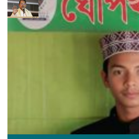
‘গণমাধ্যমকে সুরক্ষা দেবে অনলাইন নীতি ও সম্প্রচার আইন’
নিজস্ব সংবাদদাতা
মে ২৯, ২০১৭
সাম্প্রতিক খবর
উপকূলের করোনাযোদ্ধা চার নারী 🔻নারীর চোখে সময়টাকে দেখি
মে ২২, ২০২০