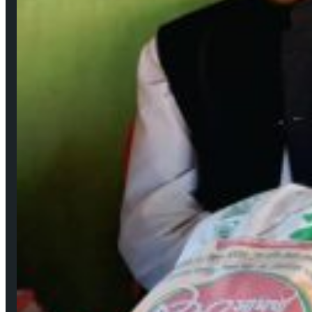
জনপ্রিয় সংবাদ
উপকূলের করোনাযোদ্ধা চার নারী 🔻নারীর চোখে সময়টাকে দেখি
মে ২২, ২০২০
বঙ্গবন্ধুর শাহাদাৎ বার্ষিকী উপলক্ষে পিরোজপুরে জেলা মহিলা আওয়ামীলীগের দোয়া মাহফিল
আগ ১৮, ২০২৩