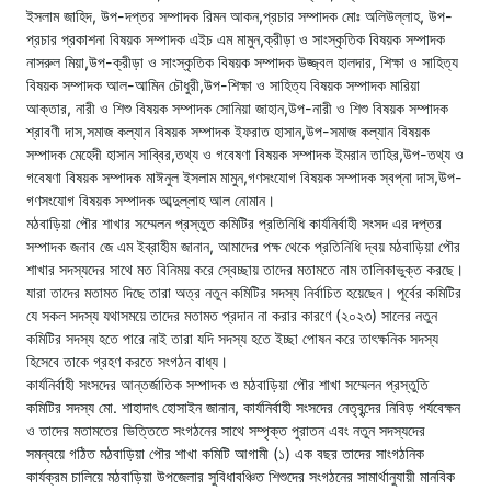
ইসলাম জাহিদ, উপ-দপ্তর সম্পাদক রিমন আকন,প্রচার সম্পাদক মোঃ অলিউল্লাহ, উপ-
প্রচার প্রকাশনা বিষয়ক সম্পাদক এইচ এম মামুন,ক্রীড়া ও সাংস্কৃতিক বিষয়ক সম্পাদক
নাসরুল মিয়া,উপ-ক্রীড়া ও সাংস্কৃতিক বিষয়ক সম্পাদক উজ্জ্বল হালদার, শিক্ষা ও সাহিত্য
বিষয়ক সম্পাদক আল-আমিন চৌধুরী,উপ-শিক্ষা ও সাহিত্য বিষয়ক সম্পাদক মারিয়া
আক্তার, নারী ও শিশু বিষয়ক সম্পাদক সোনিয়া জাহান,উপ-নারী ও শিশু বিষয়ক সম্পাদক
শ্রাবণী দাস,সমাজ কল্যান বিষয়ক সম্পাদক ইফরাত হাসান,উপ-সমাজ কল্যান বিষয়ক
সম্পাদক মেহেদী হাসান সাব্বির,তথ্য ও গবেষণা বিষয়ক সম্পাদক ইমরান তাহির,উপ-তথ্য ও
গবেষণা বিষয়ক সম্পাদক মাঈনুল ইসলাম মামুন,গণসংযোগ বিষয়ক সম্পাদক স্বপ্না দাস,উপ-
গণসংযোগ বিষয়ক সম্পাদক আব্দুল্লাহ আল নোমান।
মঠবাড়িয়া পৌর শাখার সম্মেলন প্রস্তুত কমিটির প্রতিনিধি কার্যনির্বাহী সংসদ এর দপ্তর
সম্পাদক জনাব জে এম ইব্রাহীম জানান, আমাদের পক্ষ থেকে প্রতিনিধি দ্বয় মঠবাড়িয়া পৌর
শাখার সদস্যদের সাথে মত বিনিময় করে স্বেচ্ছায় তাদের মতামতে নাম তালিকাভুক্ত করছে।
যারা তাদের মতামত দিছে তারা অত্র নতুন কমিটির সদস্য নির্বাচিত হয়েছেন। পূর্বের কমিটির
যে সকল সদস্য যথাসময়ে তাদের মতামত প্রদান না করার কারণে (২০২৩) সালের নতুন
কমিটির সদস্য হতে পারে নাই তারা যদি সদস্য হতে ইচ্ছা পোষন করে তাৎক্ষনিক সদস্য
হিসেবে তাকে গ্রহণ করতে সংগঠন বাধ্য।
কার্যনির্বাহী সংসদের আন্তর্জাতিক সম্পাদক ও মঠবাড়িয়া পৌর শাখা সম্মেলন প্রস্তুতি
কমিটির সদস্য মো. শাহাদাৎ হোসাইন জানান, কার্যনির্বাহী সংসদের নেতৃবৃন্দের নিবিড় পর্যবেক্ষন
ও তাদের মতামতের ভিত্তিতে সংগঠনের সাথে সম্পৃক্ত পুরাতন এবং নতুন সদস্যদের
সমন্বয়ে গঠিত মঠবাড়িয়া পৌর শাখা কমিটি আগামী (১) এক বছর তাদের সাংগঠনিক
কার্যক্রম চালিয়ে মঠবাড়িয়া উপজেলার সুবিধাবঞ্চিত শিশুদের সংগঠনের সামার্থানুযায়ী মানবিক