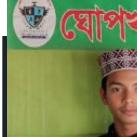
আমাদের সম্পর্কে
উপদেষ্টা সম্পাদক: দেবদাস মজুমদার
প্রকাশক ও সম্পাদক: মেহেদী হাসান বাবু ফরাজী
নির্বাহী সম্পাদক: শিবু মজুমদার
ব্যবস্থাপনা সম্পাদক: সবুজ রাসেল
বার্তা ও সাহিত্য সম্পাদক: মেহেদী হাসান (সাদাকাক)
Facebook
YouTube