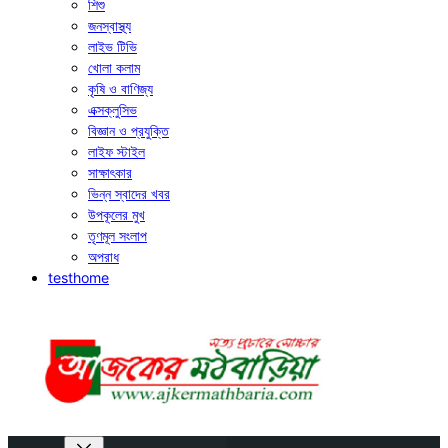
শিশু
জনস্বাস্থ্য
লাইভ টিভি
খোলা কলাম
কৃষি ও বাণিজ্য
এক্সক্লুসিভ
বিজ্ঞান ও প্রযুক্তি
লাইফ স্টাইল
সাক্ষাৎকার
ভিন্ন স্বাদের খবর
উপকূলের মুখ
তৃণমূল সংলাপ
অপরাধ
testhome