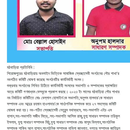
মঠবাড়িয়া প্রতিনিধি :
পিরোজপুরের মঠবাড়িয়ায় অনলাইন ভিত্তিক সামাজিক স্বেচ্ছাসেবী সংগঠনের পৌর শাখা’র
নবগঠিত কমিটি ঘোষণা করেছে সংগঠনটির কার্যনির্বাহী সংসদ।
শুক্রবার সংগঠনের লিখিত চিঠিতে কার্যনির্বাহী সংসদের সভাপতি ও সম্পাদকের স্বাক্ষরিত
অত্র কমিটি গণমাধ্যম ফেসবুকে প্রকাশ করছে। ২০২৩ ইং সালের মঠবাড়িয়া পৌর শাখার
নব নির্বাচিত কমিটিতে মোঃ বেল্লাল হোসাইন’কে সভাপতি,অনুপম হালদার’কে সাধারন
সম্পাদক এবং আব্দুর রহমান হাওলাদার’কে সাংঠগনিক সম্পাদক করে ২৭ সদস্যের কমিটি
ঘোষনা করা হয়। নব-গঠিত স্বেচ্ছাসেবী নেতৃবৃন্দ যথাক্রমে, সহ-সভাপতি এইচ এম
হাসান,সহ-সভাপতি সজীব মিত্র,.সহ-সভাপতি আসিফ রাজু,যুগ্ম সাধারন সম্পাদক তরিকুল
ইসলাম, যুগ্ম সাধারণ সম্পাদক মিঠু,যুগ্ম সাধারণ সম্পাদক মোঃ মাসুম বিল্লাহ,সাংগঠনিক
সম্পাদক শাকিব আল হাসান,সাংগঠনিক সম্পাদক নাবিলা জান্নাত, দপ্তর সম্পাদক জাহিদুল