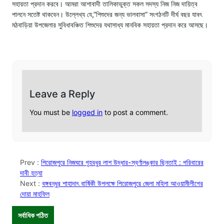
সহায়তা প্রদান করবে। আমরা আশাবাদী তালিকাভুক্ত সকল সদস্য নিজ নিজ দায়িত্ব
পালনে সতেষ্ট থাকবেন। উল্লেখ্য যে,”শিশুদের জন্য ভালবাসা” সংগঠনটি দীর্ঘ বছর যাবৎ
মঠবাড়িয়া উপজেলার সুবিধাবঞ্চিত শিশুদের যথাসাধ্য মানবিক সহায়তা প্রদান করে আসছে।
Leave a Reply
You must be
logged in
to post a comment.
Prev :
পিরোজপুরে নিজঘরে গৃহবধুর লাশ উদ্ধার-স্বর্ণালঙ্কার ছিনতাই : পরিবারের
দাবী হত্যা
Next :
বঙ্গবন্ধুর শাহাদাৎ বার্ষিকী উপলক্ষে পিরোজপুরে জেলা মহিলা আওয়ামীলীগের
দোয়া মাহফিল
সর্বাধিক পঠিত