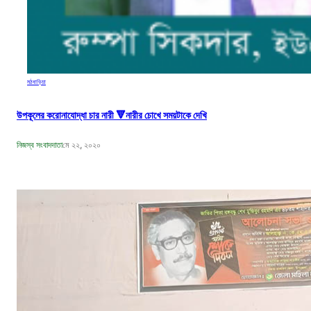
মঠবাড়িয়া
উপকূলের করোনাযোদ্ধা চার নারী 🔻নারীর চোখে সময়টাকে দেখি
নিজস্ব সংবাদদাতা
মে ২২, ২০২০
বঙ্গবন্ধুর শাহাদাৎ বার্ষিকী উপলক্ষে পিরোজপুরে জেলা মহিলা আওয়ামীলীগের দোয়া মাহফিল