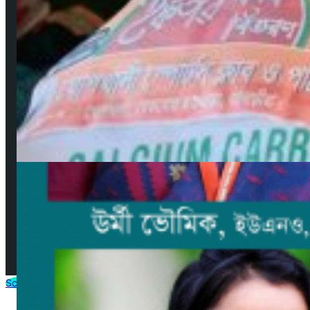
গুরুত্বপূর্ণ লিংকসমূহ
কপিরাইট ও ডিসক্লেইমার
নিয়মাবলী
বিজ্ঞাপন
যোগাযোগ
সম্পাদকমণ্ডলী
© 2025 by AjkerMathbaria.Com. All Rights Reserved |
Developed by
Virtuanic
Scroll to Top