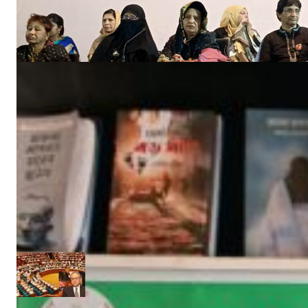
‘ইফতার সহানুভূতি’ উদ্যোগের সূচনা হলো ঘোপখালী স্পোর্টস ক্লাব ও পাঠাগার
মার্চ ৪, ২০২৫
‘উপকূলবাসীকে সুরক্ষায় তিন হাজার কোটি টাকার প্রকল্প’ :: সংসদে পানি সম্পদমন্ত্রী
জুন ১৩, ২০১৭