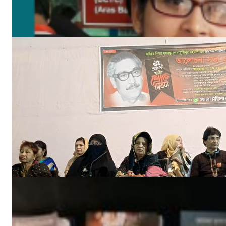
আগ ১৮, ২০২৩
‘ইফতার সহানুভূতি’ উদ্যোগের সূচনা হলো ঘোপখালী স্পোর্টস ক্লাব ও পাঠাগার
মার্চ ৪, ২০২৫