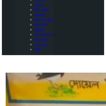
খেলাধুলা
কৃষি ও বাণিজ্য
এক্সক্লুসিভ
বিজ্ঞান ও প্রযুক্তি
লাইফ স্টাইল
সাক্ষাৎকার
ভিন্ন স্বাদের খবর
উপকূলের মুখ
তৃণমূল সংলাপ
অপরাধ