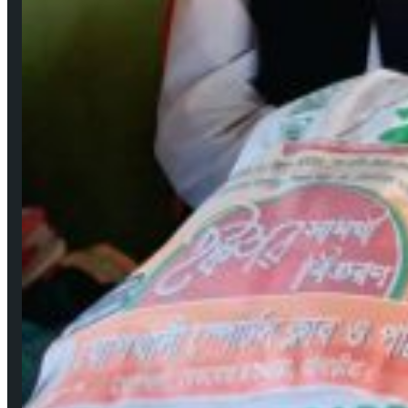
মে ২২, ২০২০
বঙ্গবন্ধুর শাহাদাৎ বার্ষিকী উপলক্ষে পিরোজপুরে জেলা মহিলা আওয়ামীলীগের দোয়া মাহফিল
আগ ১৮, ২০২৩
গুরুত্বপূর্ণ লিংকসমূহ
কপিরাইট ও ডিসক্লেইমার
নিয়মাবলী
বিজ্ঞাপন
যোগাযোগ
সম্পাদকমণ্ডলী