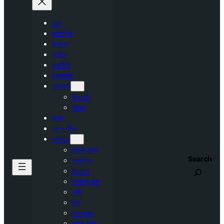
হোম
মঠবাড়িয়া
উপকূল
জাতীয়
রাজনীতি
দৃশ্যকাব্য
খেলাধুলা
ক্রিকেট
ফুটবল
শিক্ষা
ধর্ম ও জীবন
অন্যান্য
মুক্তি-কথা
Search
সারাবিশ্ব
বিনোদন
সাহিত্য কথা
নারী
শিশু
জনস্বাস্থ্য
লাইভ টিভি