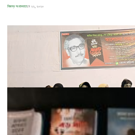
নিজস্ব সংবাদদাতা
মে ২২, ২০২০
বঙ্গবন্ধুর শাহাদাৎ বার্ষিকী উপলক্ষে পিরোজপুরে জেলা মহিলা আওয়ামীলীগের দোয়া মাহফিল
নিজস্ব সংবাদদাতা
আগ ১৮, ২০২৩
‘ইফতার সহানুভূতি’ উদ্যোগের সূচনা হলো ঘোপখালী স্পোর্টস ক্লাব ও পাঠাগার