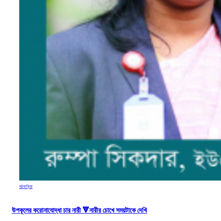
মঠবাড়িয়া
উপকূলের করোনাযোদ্ধা চার নারী 🔻নারীর চোখে সময়টাকে দেখি