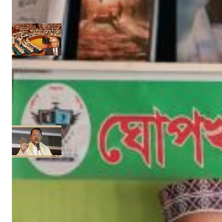
Admin
মার্চ ৪, ২০২৫
‘উপকূলবাসীকে সুরক্ষায় তিন হাজার কোটি টাকার প্রকল্প’ :: সংসদে পানি সম্পদমন্ত্রী
নিজস্ব সংবাদদাতা
জুন ১৩, ২০১৭
‘গণমাধ্যমকে সুরক্ষা দেবে অনলাইন নীতি ও সম্প্রচার আইন’
নিজস্ব সংবাদদাতা
মে ২৯, ২০১৭