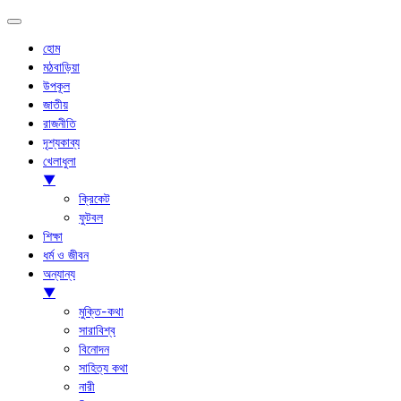
হোম
মঠবাড়িয়া
উপকূল
জাতীয়
রাজনীতি
দৃশ্যকাব্য
খেলাধুলা
▼
ক্রিকেট
ফুটবল
শিক্ষা
ধর্ম ও জীবন
অন্যান্য
▼
মুক্তি-কথা
সারাবিশ্ব
বিনোদন
সাহিত্য কথা
নারী