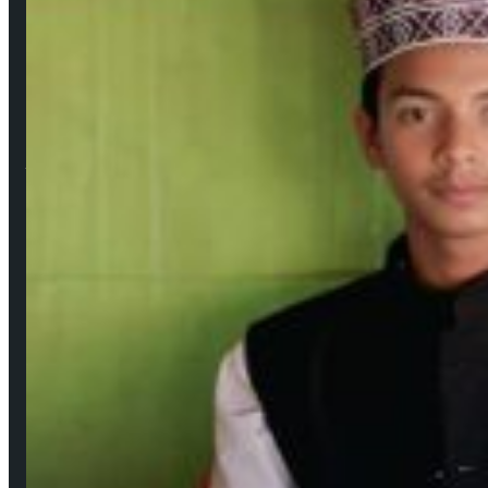
আমাদের সম্পর্কে
উপদেষ্টা সম্পাদক: দেবদাস মজুমদার
প্রকাশক ও সম্পাদক: মেহেদী হাসান বাবু ফরাজী
নির্বাহী সম্পাদক: শিবু মজুমদার
ব্যবস্থাপনা সম্পাদক: সবুজ রাসেল
বার্তা ও সাহিত্য সম্পাদক: মেহেদী হাসান (সাদাকাক)
Facebook
YouTube
জনপ্রিয় সংবাদ
উপকূলের করোনাযোদ্ধা চার নারী 🔻নারীর চোখে সময়টাকে দেখি