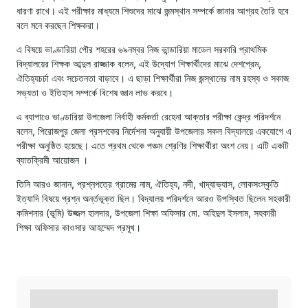
ধারণা রাখে। এই পরীক্ষার মাধ্যমে শিশুদের মাঝে জন্মস্থান সম্পর্কে জানার আগ্রহ তৈরি হবে
বলে মনে করছেন শিক্ষকরা।
এ বিষয়ে ভাণ্ডারিয়া পৌর শহরের ৬৯নম্বর নিজ ভান্ডারিয়া মাডেল সরকারি প্রাথমিক
বিদ্যালয়ের শিক্ষক আব্দুল রাজ্জাক বলেন, এই উদ্যোগ শিক্ষার্থীদের মাঝে দেশপ্রেম,
ঐতিহ্যচর্চা এবং সচেতনতা বাড়াবে। এ ছাড়া শিক্ষার্থীরা নিজ জন্স্থানের নাম রহস্য ও সকাজ
সভ্যতা ও ইতিহাস সম্পর্কে বিশেষ জ্ঞান লাভ করবে।
এ ব্যাপাওে ভাণ্ডারিয়া উপজেলা নির্বাহী কর্মকর্তা রেহেনা আক্তার পরীক্ষা কেন্দ্র পরিদর্শনে
বলেন, পিরোজপুর জেলা প্রসশকের নির্দেশনা অনুযায়ী উপজেলার সকল বিদ্যালয়ে একযোগে এ
পরীক্ষা অনুষ্ঠিত হয়েছে। এতে প্রথম থেকে পঞ্চম শ্রেণির শিক্ষার্থীরা অংশ নেয়। এটি একটি
ব্যাতক্রিমী আয়োজন ।
তিনি আরও জানান, প্রশ্নপত্রে গ্রামের নাম, ঐতিহ্য, নদী, খাদ্যাভ্যাস, লোকসংস্কৃতি
ইত্যাদি বিষয়ে প্রশ্ন অর্ন্তভূক্ত ছিল। বিদ্যালয় পরিদর্শনে আরও উপস্থিত ছিলেন সহকারী
কমিশনার (ভূমি) উজ্জল হালদার, উপজেলা শিক্ষা অফিসার মো. অহিদুল ইসলাম, সহকারী
শিক্ষা অফিসার কাওসার আহম্মেদ প্রমূখ।