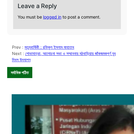
Leave a Reply
You must be
logged in
to post a comment.
Prev :
মৃত্যুবার্ষিকী : রফিকুল ইসলাম মাহাতাব
Next :
শোভাযাত্রা, আলোচনা সভা ও সম্মাননায় মঠবাড়িয়ায় জাঁকজমকপূর্ণ যুব
দিবস উদযাপন
সর্বাধিক পঠিত