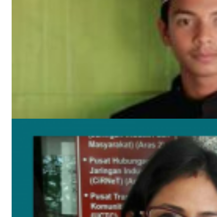
সাম্প্রতিক খবর
উপকূলের করোনাযোদ্ধা চার নারী 🔻নারীর চোখে সময়টাকে দেখি
মে ২২, ২০২০
বঙ্গবন্ধুর শাহাদাৎ বার্ষিকী উপলক্ষে পিরোজপুরে জেলা মহিলা আওয়ামীলীগের দোয়া মাহফিল