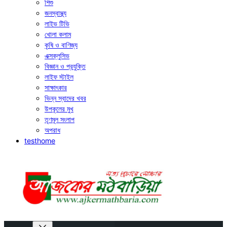
শিশু
জনস্বাস্থ্য
লাইভ টিভি
খোলা কলাম
কৃষি ও বাণিজ্য
এক্সক্লুসিভ
বিজ্ঞান ও প্রযুক্তি
লাইফ স্টাইল
সাক্ষাৎকার
ভিন্ন স্বাদের খবর
উপকূলের মুখ
তৃণমূল সংলাপ
অপরাধ
testhome