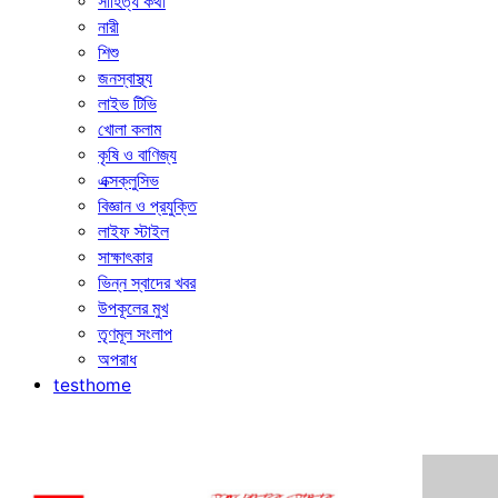
সাহিত্য কথা
নারী
শিশু
জনস্বাস্থ্য
লাইভ টিভি
খোলা কলাম
কৃষি ও বাণিজ্য
এক্সক্লুসিভ
বিজ্ঞান ও প্রযুক্তি
লাইফ স্টাইল
সাক্ষাৎকার
ভিন্ন স্বাদের খবর
উপকূলের মুখ
তৃণমূল সংলাপ
অপরাধ
testhome