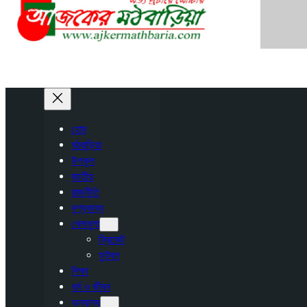
হোম
মঠবাড়িয়া
উপকূল
জাতীয়
রাজনীতি
দৃশ্যকাব্য
খেলাধুলা
ক্রিকেট
ফুটবল
শিক্ষা
ধর্ম ও জীবন
অন্যান্য