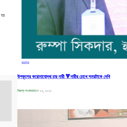
ে হয়
মঠবাড়িয়া
উপকূলের করোনাযোদ্ধা চার নারী 🔻নারীর চোখে সময়টাকে দেখি
নিজস্ব সংবাদদাতা
মে ২২, ২০২০
বঙ্গবন্ধুর শাহাদাৎ বার্ষিকী উপলক্ষে পিরোজপুরে
জেলা মহিলা আওয়ামীলীগের দোয়া মাহফিল