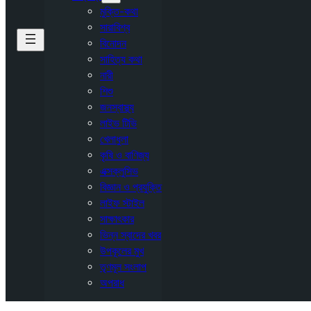
মুক্তি-কথা
সারাবিশ্ব
বিনোদন
সাহিত্য কথা
নারী
শিশু
জনস্বাস্থ্য
লাইভ টিভি
খেলাধুলা
কৃষি ও বাণিজ্য
এক্সক্লুসিভ
বিজ্ঞান ও প্রযুক্তি
লাইফ স্টাইল
সাক্ষাৎকার
ভিন্ন স্বাদের খবর
উপকূলের মুখ
তৃণমূল সংলাপ
অপরাধ