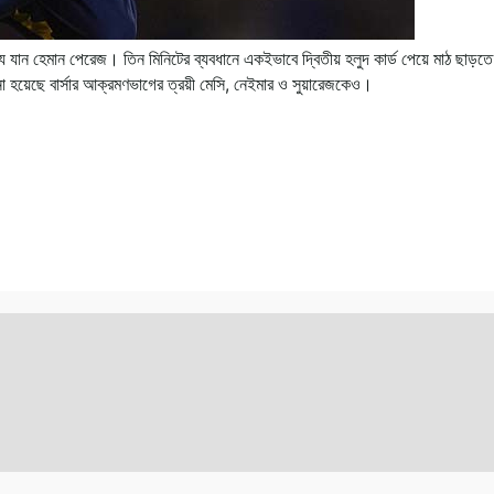
িযে যান হেমান পেরেজ। তিন মিনিটের ব্যবধানে একইভাবে দ্বিতীয় হলুদ কার্ড পেয়ে মাঠ ছাড়ত
 হয়েছে বার্সার আক্রমণভাগের ত্রয়ী মেসি, নেইমার ও সুয়ারেজকেও।