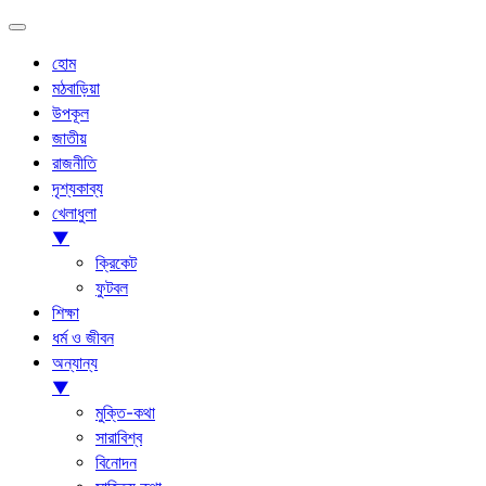
হোম
মঠবাড়িয়া
উপকূল
জাতীয়
রাজনীতি
দৃশ্যকাব্য
খেলাধুলা
▼
ক্রিকেট
ফুটবল
শিক্ষা
ধর্ম ও জীবন
অন্যান্য
▼
মুক্তি-কথা
সারাবিশ্ব
বিনোদন