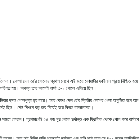
লোনা। কোপা দেল রে’র ষোলোর প্রথম লেগে এই জয়ে কোয়ার্টার ফাইনাল প্রায় নিশ্চিত হয়
দলে পরিণত হয়। অবশ্য তার আগেই বার্সা ৩-১ গোলে এগিয়ে ছিল।
 শনিবার দুদল গোলশূন্য ড্র করে। আর কোপা দেল রে’র দ্বিতীয় লেগের খেলা অনুষ্ঠিত হবে আগ
 মিশনই ছিল। সেই মিশনে বড় জয় নিয়েই ঘরে ফিরল কাতালানরা।
সমতা ফেরান। প্রথমার্ধেই ২৫ গজ দূর থেকে দুর্দান্ত এক ফ্রিকিক থেকে গোল করে বার্সাক
গোলটি করেন। আর দুই মিনিট বাকি থাকতেই দুর্দান্ত এক ভলি শটে ব্যবধান ৪-১ করেন ব্রাজিলিয়