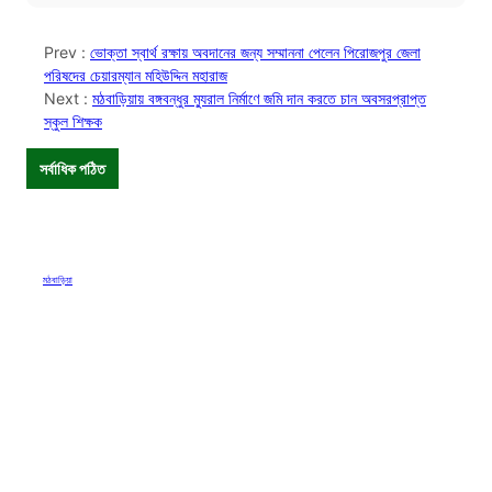
Prev :
ভোক্তা স্বার্থ রক্ষায় অবদানের জন্য সম্মাননা পেলেন পিরোজপুর জেলা
পরিষদের চেয়ারম্যান মহিউদ্দিন মহারাজ
Next :
মঠবাড়িয়ায় বঙ্গবন্ধুর ম্যুরাল নির্মাণে জমি দান করতে চান অবসরপ্রাপ্ত
স্কুল শিক্ষক
সর্বাধিক পঠিত
মঠবাড়িয়া