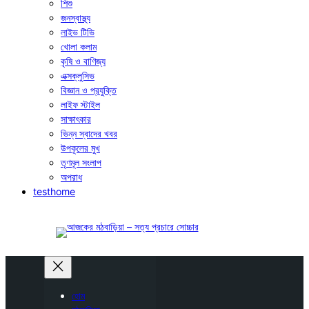
শিশু
জনস্বাস্থ্য
লাইভ টিভি
খোলা কলাম
কৃষি ও বাণিজ্য
এক্সক্লুসিভ
বিজ্ঞান ও প্রযুক্তি
লাইফ স্টাইল
সাক্ষাৎকার
ভিন্ন স্বাদের খবর
উপকূলের মুখ
তৃণমূল সংলাপ
অপরাধ
testhome
হোম