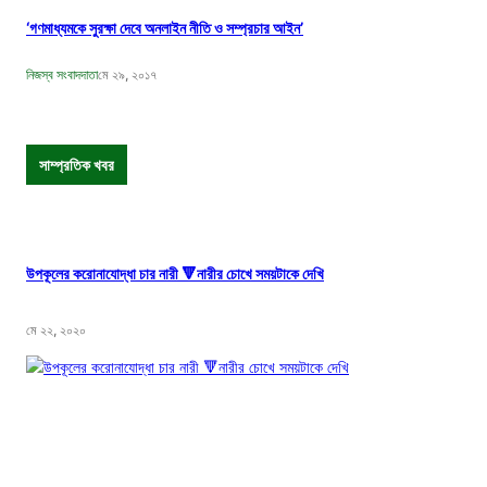
‘গণমাধ্যমকে সুরক্ষা দেবে অনলাইন নীতি ও সম্প্রচার আইন’
নিজস্ব সংবাদদাতা
মে ২৯, ২০১৭
সাম্প্রতিক খবর
উপকূলের করোনাযোদ্ধা চার নারী 🔻নারীর চোখে সময়টাকে দেখি
মে ২২, ২০২০