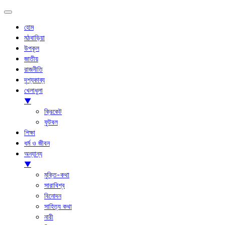
হোম
মঠবাড়িয়া
উপকূল
জাতীয়
রাজনীতি
দৃশ্যকাব্য
খেলাধুলা
▼
ক্রিকেট
ফুটবল
শিক্ষা
ধর্ম ও জীবন
অন্যান্য
▼
মুক্তি-কথা
সারাবিশ্ব
বিনোদন
সাহিত্য কথা
নারী