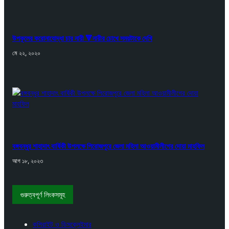
উপকূলের করোনাযোদ্ধা চার নারী 🔻নারীর চোখে সময়টাকে দেখি
মে ২২, ২০২০
বঙ্গবন্ধুর শাহাদাৎ বার্ষিকী উপলক্ষে পিরোজপুরে জেলা মহিলা আওয়ামীলীগের দোয়া মাহফিল
আগ ১৮, ২০২৩
গুরুত্বপূর্ণ লিংকসমূহ
কপিরাইট ও ডিসক্লেইমার