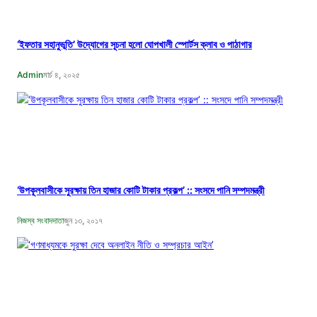
‘ইফতার সহানুভূতি’ উদ্যোগের সূচনা হলো ঘোপখালী স্পোর্টস ক্লাব ও পাঠাগার
Admin
মার্চ ৪, ২০২৫
‘উপকূলবাসীকে সুরক্ষায় তিন হাজার কোটি টাকার প্রকল্প’ :: সংসদে পানি সম্পদমন্ত্রী
নিজস্ব সংবাদদাতা
জুন ১৩, ২০১৭