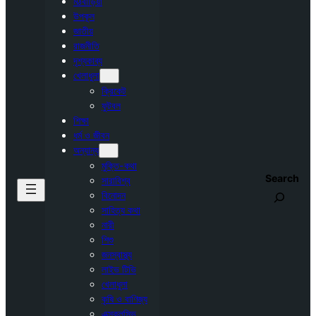
মঠবাড়িয়া
উপকূল
জাতীয়
রাজনীতি
দৃশ্যকাব্য
খেলাধুলা
ক্রিকেট
ফুটবল
শিক্ষা
ধর্ম ও জীবন
অন্যান্য
মুক্তি-কথা
Search
সারাবিশ্ব
বিনোদন
সাহিত্য কথা
নারী
শিশু
জনস্বাস্থ্য
লাইভ টিভি
খেলাধুলা
কৃষি ও বাণিজ্য
এক্সক্লুসিভ