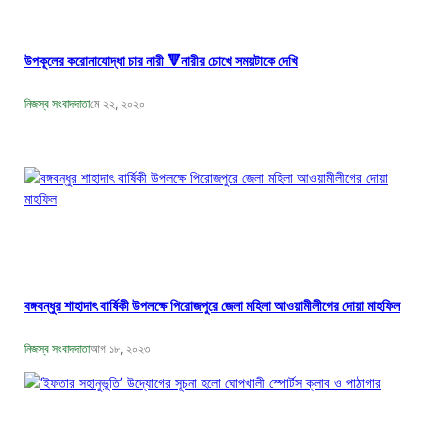
উপকূলের করোনাযোদ্ধা চার নারী 🔻নারীর চোখে সময়টাকে দেখি
নিজস্ব সংবাদদাতা
মে ২২, ২০২০
বঙ্গবন্ধুর শাহাদাৎ বার্ষিকী উপলক্ষে পিরোজপুরে জেলা মহিলা আওয়ামীলীগের দোয়া মাহফিল
নিজস্ব সংবাদদাতা
আগ ১৮, ২০২৩