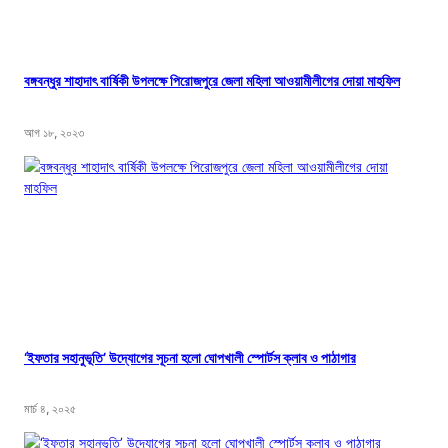
বঙ্গবন্ধুর শাহাদাৎ বার্ষিকী উপলক্ষে পিরোজপুরে জেলা মহিলা আওয়ামীলীগের দোয়া মাহফিল
আগ ১৮, ২০২৩
‘ইফতার সহানুভূতি’ উদ্যোগের সূচনা হলো ঘোপখালী স্পোর্টস ক্লাব ও পাঠাগার
মার্চ ৪, ২০২৫