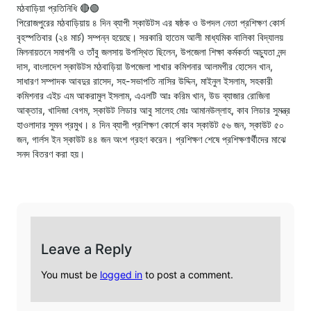
মঠবাড়িয়া প্রতিনিধি 🔴🟢
পিরোজপুরের মঠবাড়িয়ায় ৪ দিন ব্যাপী স্কাউটস এর ষষ্ঠক ও উপদল নেতা প্রশিক্ষণ কোর্স
বৃহস্পতিবার (২৪ মার্চ) সম্পন্ন হয়েছে। সরকারি হাতেম আলী মাধ্যমিক বালিকা বিদ্যালয়
মিলনায়তনে সমাপনী ও তাঁবু জলসায় উপস্থিত ছিলেন, উপজেলা শিক্ষা কর্মকর্তা অচ্যুতা নন্দ
দাস, বাংলাদেশ স্কাউটস মঠবাড়িয়া উপজেলা শাখার কমিশনার আলমগীর হোসেন খান,
সাধারণ সম্পাদক আবদুর রাসেদ, সহ-সভাপতি নাসির উদ্দিন, মাইনুল ইসলাম, সহকারী
কমিশনার এইচ এম আকরামুল ইসলাম, এএলটি আঃ করিম খান, উড ব্যাজার রোজিনা
আক্তার, খাদিজা বেগম, স্কাউট লিডার আবু সালেহ মোঃ আমানউল্লাহ, কাব লিডার সুমন্ত্র
হাওলাদার সুমন প্রমুখ। ৪ দিন ব্যাপী প্রশিক্ষণ কোর্সে কাব স্কাউট ৫৬ জন, স্কাউট ৫০
জন, গার্লস ইন স্কাউট ৪৪ জন অংশ গ্রহণ করেন। প্রশিক্ষণ শেষে প্রশিক্ষণার্থীদের মাঝে
সনদ বিতরণ করা হয়।
Leave a Reply
You must be
logged in
to post a comment.