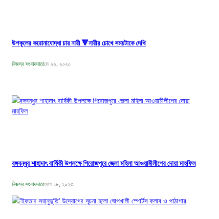
উপকূলের করোনাযোদ্ধা চার নারী 🔻নারীর চোখে সময়টাকে দেখি
নিজস্ব সংবাদদাতা
মে ২২, ২০২০
বঙ্গবন্ধুর শাহাদাৎ বার্ষিকী উপলক্ষে পিরোজপুরে জেলা মহিলা আওয়ামীলীগের দোয়া মাহফিল
নিজস্ব সংবাদদাতা
আগ ১৮, ২০২৩