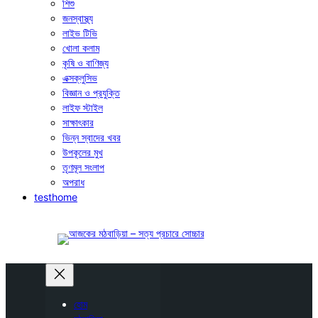
শিশু
জনস্বাস্থ্য
লাইভ টিভি
খোলা কলাম
কৃষি ও বাণিজ্য
এক্সক্লুসিভ
বিজ্ঞান ও প্রযুক্তি
লাইফ স্টাইল
সাক্ষাৎকার
ভিন্ন স্বাদের খবর
উপকূলের মুখ
তৃণমূল সংলাপ
অপরাধ
testhome
হোম