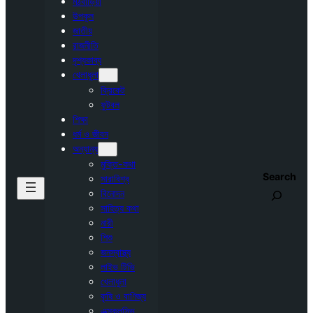
মঠবাড়িয়া
উপকূল
জাতীয়
রাজনীতি
দৃশ্যকাব্য
খেলাধুলা
ক্রিকেট
ফুটবল
শিক্ষা
ধর্ম ও জীবন
অন্যান্য
মুক্তি-কথা
Search
সারাবিশ্ব
বিনোদন
সাহিত্য কথা
নারী
শিশু
জনস্বাস্থ্য
লাইভ টিভি
খেলাধুলা
কৃষি ও বাণিজ্য
এক্সক্লুসিভ