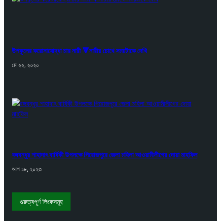
উপকূলের করোনাযোদ্ধা চার নারী 🔻নারীর চোখে সময়টাকে দেখি
মে ২২, ২০২০
বঙ্গবন্ধুর শাহাদাৎ বার্ষিকী উপলক্ষে পিরোজপুরে জেলা মহিলা আওয়ামীলীগের দোয়া মাহফিল
আগ ১৮, ২০২৩
গুরুত্বপূর্ণ লিংকসমূহ