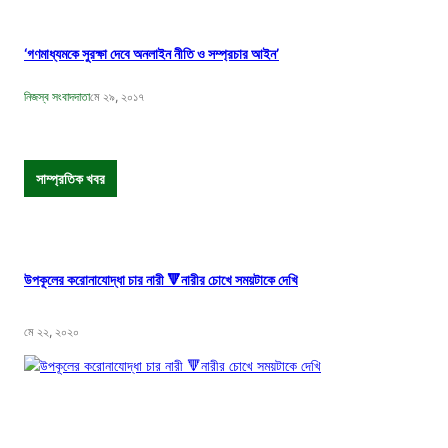
‘গণমাধ্যমকে সুরক্ষা দেবে অনলাইন নীতি ও সম্প্রচার আইন’
নিজস্ব সংবাদদাতা
মে ২৯, ২০১৭
সাম্প্রতিক খবর
উপকূলের করোনাযোদ্ধা চার নারী 🔻নারীর চোখে সময়টাকে দেখি
মে ২২, ২০২০