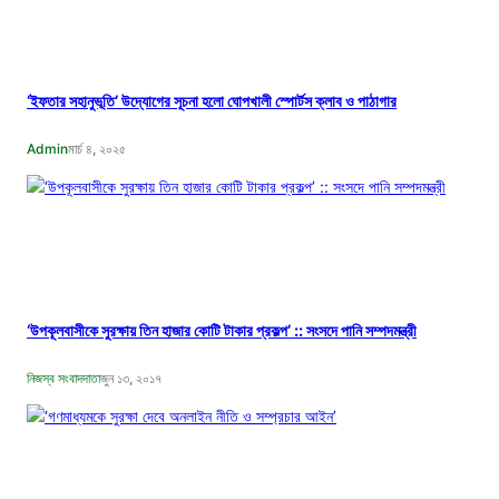
‘ইফতার সহানুভূতি’ উদ্যোগের সূচনা হলো ঘোপখালী স্পোর্টস ক্লাব ও পাঠাগার
Admin
মার্চ ৪, ২০২৫
‘উপকূলবাসীকে সুরক্ষায় তিন হাজার কোটি টাকার প্রকল্প’ :: সংসদে পানি সম্পদমন্ত্রী
নিজস্ব সংবাদদাতা
জুন ১৩, ২০১৭