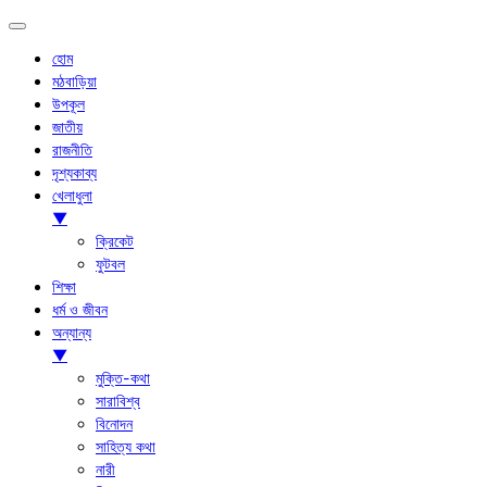
হোম
মঠবাড়িয়া
উপকূল
জাতীয়
রাজনীতি
দৃশ্যকাব্য
খেলাধুলা
▼
ক্রিকেট
ফুটবল
শিক্ষা
ধর্ম ও জীবন
অন্যান্য
▼
মুক্তি-কথা
সারাবিশ্ব
বিনোদন
সাহিত্য কথা
নারী