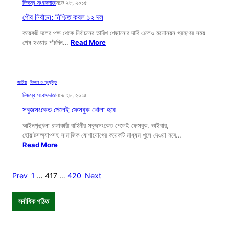
নিজস্ব সংবাদদাতা
নভে ২৮, ২০১৫
পৌর নির্বাচন: নিশ্চিত করল ১২ দল
কয়েকটি দলের পক্ষ থেকে নির্বাচনের তারিখ পেছানোর দাবি এলেও মনোনয়ন গ্রহণের সময়
শেষ হওয়ার পাঁচদিন…
Read More
জাতীয়
, 
বিজ্ঞান ও প্রযুক্তি
নিজস্ব সংবাদদাতা
নভে ২৮, ২০১৫
সবুজসংকেত পেলেই ফেসবুক খোলা হবে
আইনশৃঙ্খলা রক্ষাকারী বাহিনীর সবুজসংকেত পেলেই ফেসবুক, ভাইবার,
হোয়াটসঅ্যাপসহ সামাজিক যোগাযোগের কয়েকটি মাধ্যম খুলে দেওয়া হবে…
Read More
Prev
1
…
417
…
420
Next
সর্বাধিক পঠিত