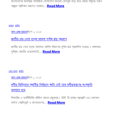
বাংলাদেশের জনপ্রিয় সামাজিক যোগাযোগ মাধ্যম ফেসবুক বন্ধ করে দেয়ায় বিক্ষুব্ধ তরুন
প্রজন্ম প্রতিবাদ করলেও সরকার…
Read More
অপরাধ
, 
জাতীয়
আল রেজা রায়হান
ডিসে ২, ২০১৫
জাতীয় চার নেতা হত্যা মামলা পূর্ণাঙ্গ রায় প্রকাশ
জাতীয় চার নেতা হত্যা মামলায় আপিল বিভাগের পূর্ণাঙ্গ রায় প্রকাশিত হয়েছে। মঙ্গলবার
সুপ্রিম কোর্টের ওয়েবসাইটে…
Read More
খোলা কলাম
, 
জাতীয়
আল রেজা রায়হান
ডিসে ১, ২০১৫
দলীয় ভিত্তিতে স্থানীয় নির্বাচনে ক্ষতি নেই তবে দলীয়করণের সংস্কৃতি
বদলাতে হবে
শিক্ষাবিদ ও অর্থনীতিবিদ বদিউল আলম মজুমদার। তিনি ‘দি হাঙ্গার প্রজেক্ট’-এর গ্লোবাল
ভাইস প্রেসিডেন্ট ও বাংলাদেশের…
Read More