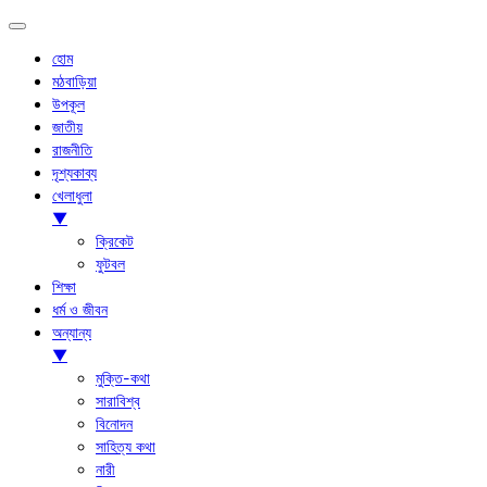
হোম
মঠবাড়িয়া
উপকূল
জাতীয়
রাজনীতি
দৃশ্যকাব্য
খেলাধুলা
▼
ক্রিকেট
ফুটবল
শিক্ষা
ধর্ম ও জীবন
অন্যান্য
▼
মুক্তি-কথা
সারাবিশ্ব
বিনোদন
সাহিত্য কথা
নারী