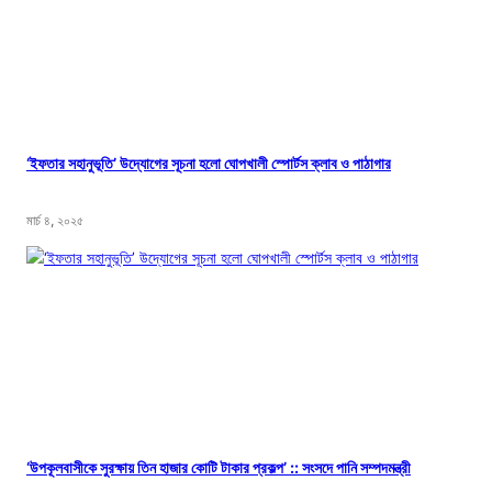
‘ইফতার সহানুভূতি’ উদ্যোগের সূচনা হলো ঘোপখালী স্পোর্টস ক্লাব ও পাঠাগার
মার্চ ৪, ২০২৫
‘উপকূলবাসীকে সুরক্ষায় তিন হাজার কোটি টাকার প্রকল্প’ :: সংসদে পানি সম্পদমন্ত্রী