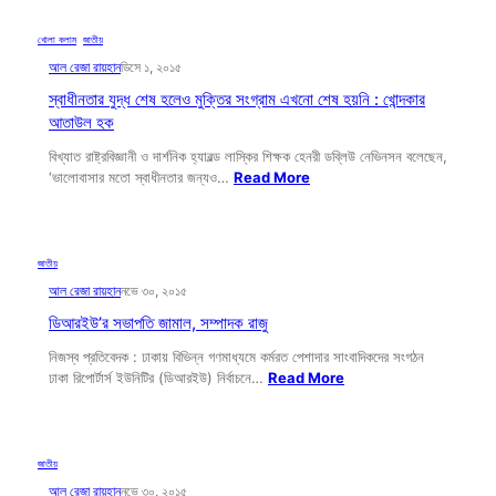
খোলা কলাম
, 
জাতীয়
আল রেজা রায়হান
ডিসে ১, ২০১৫
স্বাধীনতার যুদ্ধ শেষ হলেও মুক্তির সংগ্রাম এখনো শেষ হয়নি : খোন্দকার
আতাউল হক
বিখ্যাত রাষ্ট্রবিজ্ঞানী ও দার্শনিক হ্যারল্ড লাস্কির শিক্ষক হেনরী ডব্লিউ নেভিনসন বলেছেন,
‘ভালোবাসার মতো স্বাধীনতার জন্যও…
Read More
জাতীয়
আল রেজা রায়হান
নভে ৩০, ২০১৫
ডিআরইউ’র সভাপতি জামাল, সম্পাদক রাজু
নিজস্ব প্রতিবেদক : ঢাকায় বিভিন্ন গণমাধ্যমে কর্মরত পেশাদার সাংবাদিকদের সংগঠন
ঢাকা রিপোর্টার্স ইউনিটির (ডিআরইউ) নির্বাচনে…
Read More
জাতীয়
আল রেজা রায়হান
নভে ৩০, ২০১৫