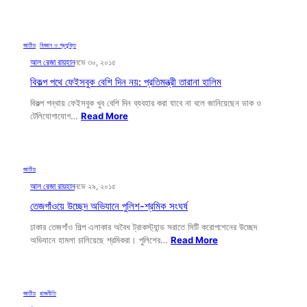
জাতীয়
, 
বিজ্ঞান ও প্রযুক্তি
আল রেজা রায়হান
নভে ৩০, ২০১৫
বিকল্প পথে ফেইসবুক বেশি দিন নয়: প্রতিমন্ত্রী তারানা হালিম
বিকল্প পন্থায় ফেইসবুক খুব বেশি দিন ব্যবহার করা যাবে না বলে জানিয়েছেন ডাক ও
টেলিযোগাযোগ…
Read More
জাতীয়
আল রেজা রায়হান
নভে ২৯, ২০১৫
তেজগাঁওয়ে উচ্ছেদ অভিযানে পুলিশ-শ্রমিক সংঘর্ষ
ঢাকার তেজগাঁও শিল্প এলাকার অবৈধ ট্রাকস্ট্যান্ড সরাতে সিটি করোপশেনের উচ্ছেদ
অভিযানে হামলা চালিয়েছে শ্রমিকরা। পুলিশের…
Read More
জাতীয়
, 
রাজনীতি