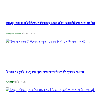
বঙ্গবন্ধুর শাহাদাৎ বার্ষিকী উপলক্ষে পিরোজপুরে জেলা মহিলা আওয়ামীলীগের দোয়া মাহফিল
নিজস্ব সংবাদদাতা
আগ ১৮, ২০২৩
‘ইফতার সহানুভূতি’ উদ্যোগের সূচনা হলো ঘোপখালী স্পোর্টস ক্লাব ও পাঠাগার
Admin
মার্চ ৪, ২০২৫