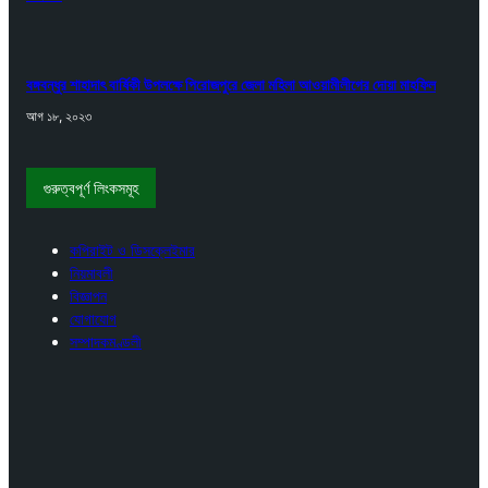
বঙ্গবন্ধুর শাহাদাৎ বার্ষিকী উপলক্ষে পিরোজপুরে জেলা মহিলা আওয়ামীলীগের দোয়া মাহফিল
আগ ১৮, ২০২৩
গুরুত্বপূর্ণ লিংকসমূহ
কপিরাইট ও ডিসক্লেইমার
নিয়মাবলী
বিজ্ঞাপন
যোগাযোগ
সম্পাদকমণ্ডলী