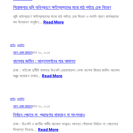
পিরোজপুরে ভূমি অধিগ্রহণে ক্ষতিগ্রস্তদের মাঝে মাঠ পর্যায়ে চেক বিতরণ
ভূমি অধিগ্রহণে ক্ষতিগ্রস্তদের মাঝে মাঠ পর্যায়ে চেক বিতরণ ও শুনানি গ্রহণ কার্যক্রমের
শুভ উদ্বোধন অনুষ্ঠান…
Read More
জাতীয়
, 
রাজনীতি
আল রেজা রায়হান
নভে ৩০, ২০১৫
খালেদার জামিন ; আন্তসমর্পনের পরে আদালত
ঢাকা : নাইকো দুর্নীতি মামলায় বিএনপি চেয়ারপারসন বেগম খালেদা জিয়ার জামিন আবেদন
মঞ্জুর করেছেন ঢাকার…
Read More
জাতীয়
, 
রাজনীতি
আল রেজা রায়হান
নভে ৩০, ২০১৫
নির্বাচন পেছাবে না, প্রচারণায় থাকছেন না সাংসদরাও
ঢাকা : বিএনপি ও জাতীয় পার্টির আবেদন সত্ত্বেও আসন্ন পৌরসভা নির্বাচন না পেছানোর
সিদ্ধান্ত নিয়েছে…
Read More