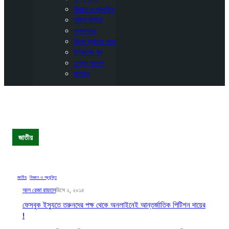
বিজ্ঞান ও প্রযুক্তি
লাইফ স্টাইল
সাক্ষাৎকার
ভিন্ন স্বাদের খবর
উপকূলের মুখ
তৃণমূল সংলাপ
অপরাধ
জাতীয়
জাতীয়
, 
বিজ্ঞান ও প্রযুক্তি
আল রেজা রায়হান
ডিসে ২, ২০১৫
ফেসবুক ইস্যুতে তরুনদের পক্ষ থেকে অনলাইনেই আন্তর্জাতিক পিটিশন দায়ের
!