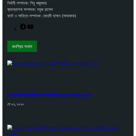
নির্বাহী সম্পাদক: শিবু মজুমদার
ব্যবস্থাপনা সম্পাদক: সবুজ রাসেল
বার্তা ও সাহিত্য সম্পাদক: মেহেদী হাসান (সাদাকাক)
F
Y
a
o
c
u
e
T
জনপ্রিয় সংবাদ
b
u
o
b
o
e
k
উপকূলের করোনাযোদ্ধা চার নারী 🔻নারীর চোখে সময়টাকে দেখি
মে ২২, ২০২০