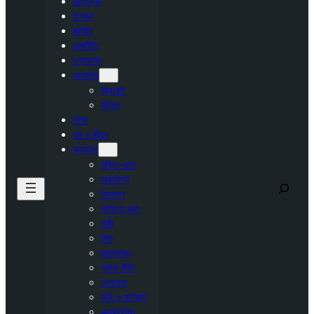
মঠবাড়িয়া
উপকূল
জাতীয়
রাজনীতি
দৃশ্যকাব্য
খেলাধুলা
ক্রিকেট
ফুটবল
শিক্ষা
ধর্ম ও জীবন
অন্যান্য
মুক্তি-কথা
সারাবিশ্ব
Search
বিনোদন
সাহিত্য কথা
নারী
শিশু
জনস্বাস্থ্য
লাইভ টিভি
খেলাধুলা
কৃষি ও বাণিজ্য
এক্সক্লুসিভ