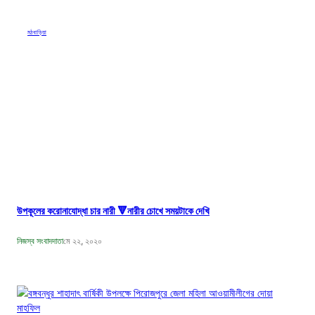
মঠবাড়িয়া
উপকূলের করোনাযোদ্ধা চার নারী 🔻নারীর চোখে সময়টাকে দেখি
নিজস্ব সংবাদদাতা
মে ২২, ২০২০