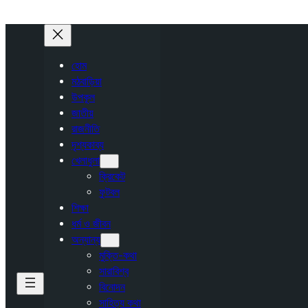
হোম
মঠবাড়িয়া
উপকূল
জাতীয়
রাজনীতি
দৃশ্যকাব্য
খেলাধুলা
ক্রিকেট
ফুটবল
শিক্ষা
ধর্ম ও জীবন
অন্যান্য
মুক্তি-কথা
সারাবিশ্ব
বিনোদন
সাহিত্য কথা