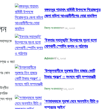
বঙ্গবন্ধুর শাহাদাৎ বার্ষিকী উপলক্ষে পিরোজপুরে
জেলা মহিলা আওয়ামীলীগের দোয়া মাহফিল
েলন
নিজস্ব সংবাদদাতা
আগ ১৮, ২০২৩
‘ইফতার সহানুভূতি’ উদ্যোগের সূচনা হলো
ক মহাসড়কে
ঘোপখালী স্পোর্টস ক্লাব ও পাঠাগার
Admin
মার্চ ৪, ২০২৫
েশ্বর ও কচা
‘উপকূলবাসীকে সুরক্ষায় তিন হাজার কোটি
াণের কোন
টাকার প্রকল্প’ :: সংসদে পানি সম্পদমন্ত্রী
 উন্নীত
নিজস্ব সংবাদদাতা
জুন ১৩, ২০১৭
নাগরিক
েন পান্না
‘গণমাধ্যমকে সুরক্ষা দেবে অনলাইন নীতি ও
সম্প্রচার আইন’