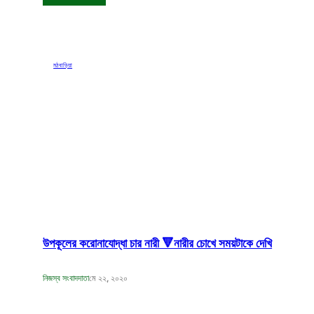
মঠবাড়িয়া
উপকূলের করোনাযোদ্ধা চার নারী 🔻নারীর চোখে সময়টাকে দেখি
নিজস্ব সংবাদদাতা
মে ২২, ২০২০