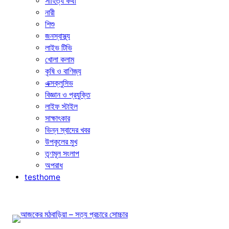
সাহিত্য কথা
নারী
শিশু
জনস্বাস্থ্য
লাইভ টিভি
খোলা কলাম
কৃষি ও বাণিজ্য
এক্সক্লুসিভ
বিজ্ঞান ও প্রযুক্তি
লাইফ স্টাইল
সাক্ষাৎকার
ভিন্ন স্বাদের খবর
উপকূলের মুখ
তৃণমূল সংলাপ
অপরাধ
testhome