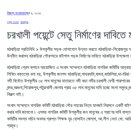
নিজস্ব সংবাদদাতা
জুন ৬, ২০১৬
তৃণমূল সংলাপ
, 
মঠবাড়িয়া
চরখালী পয়েন্টে সেতু নির্মাণের দাবি
মঠবাড়িয়া প্রতিনিধি > উপকূলীয় সড়ক যোগাযোগ উন্নত করতে মঠবাড়িয়া-পিরোজপুর আঞ্
উন্নীত করাসহ মঠবাড়িয়া পৌরশহরে বাইপাস সড়ক নির্মাণের দাবিতে মঠবাড়িয়া উপজেল
মঠবাড়িয়া প্রেস ক্লাবে আয়োজিত এ সংবাদ সম্মেলনে মঠবাড়িয়া নাগরিক কমিটির আহ্বায়
লিখিত বক্তব্যে বলা হয়, উপকূলীয় জনপদ মঠবাড়িয়া,পাথরঘাটা,বামনা,কাঠালিয়া,ভা-ারি
নদী বিধৌত উপকূলীয় ৩৫ লাখ মানুষের যাতায়তে নদী কচা নদীর চরখালী ফেরী পারাপারে
বন্দর,বরগুনা,পিরোজপুর,পটুয়াখালী জেলার প্রায় ৩৫ লাখ মানুষের দাবি হচ্ছে মংলা সমুদ্র 
বিকল্প নাই।
সংবাদ সম্মেলনে নাগরিক কমিটি মঠবাড়িয়া পৌর শহরের নিত্য যানজট নিরসনে একটি বা
করার দাবি জানানো। এসময় নাগরিক কমিটি উপকূলীয় জন মানুষের এ প্রাণের দাবি বাস্ত
কমিটির সদস্য সচিব অবসর প্রাপ্ত শিক্ষক নূর হোসাইন মোল্লা, আ.লীগ নেতা মো. আরি
প্রমূখ।