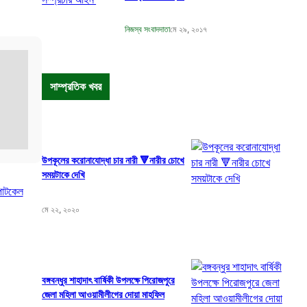
নিজস্ব সংবাদদাতা
মে ২৯, ২০১৭
সাম্প্রতিক খবর
উপকূলের করোনাযোদ্ধা চার নারী 🔻নারীর চোখে
সময়টাকে দেখি
টপাটকেল
মে ২২, ২০২০
বঙ্গবন্ধুর শাহাদাৎ বার্ষিকী উপলক্ষে পিরোজপুরে
জেলা মহিলা আওয়ামীলীগের দোয়া মাহফিল