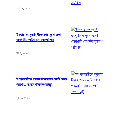
আগ ১৮, ২০২৩
‘ইফতার সহানুভূতি’ উদ্যোগের সূচনা হলো
ঘোপখালী স্পোর্টস ক্লাব ও পাঠাগার
মার্চ ৪, ২০২৫
‘উপকূলবাসীকে সুরক্ষায় তিন হাজার কোটি টাকার
প্রকল্প’ :: সংসদে পানি সম্পদমন্ত্রী
জুন ১৩, ২০১৭