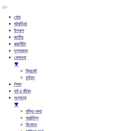
হোম
মঠবাড়িয়া
উপকূল
জাতীয়
রাজনীতি
দৃশ্যকাব্য
খেলাধুলা
▼
ক্রিকেট
ফুটবল
শিক্ষা
ধর্ম ও জীবন
অন্যান্য
▼
মুক্তি-কথা
সারাবিশ্ব
বিনোদন