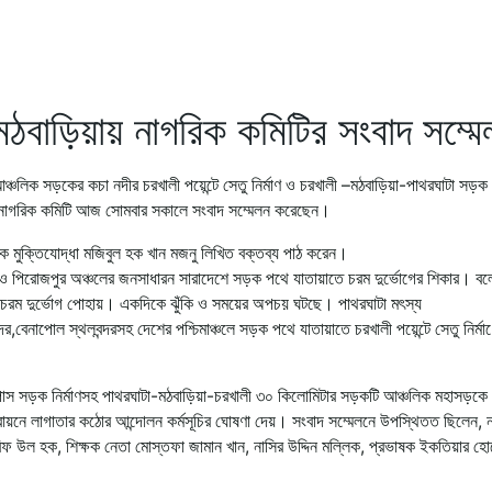
তে মঠবাড়িয়ায় নাগরিক কমিটির সংবাদ সম্ম
চলিক সড়কের কচা নদীর চরখালী পয়েন্টে সেতু নির্মাণ ও চরখালী –মঠবাড়িয়া-পাথরঘাটা সড়
া নাগরিক কমিটি আজ সোমবার সকালে সংবাদ সম্মেলন করেছেন।
ক মুক্তিযোদ্ধা মজিবুল হক খান মজনু লিখিত বক্তব্য পাঠ করেন।
য়া ও পিরোজপুর অঞ্চলের জনসাধারন সারাদেশে সড়ক পথে যাতায়াতে চরম দুর্ভোগের শিকার। বল
র চরম দুর্ভোগ পোহায়। একদিকে ঝুঁকি ও সময়ের অপচয় ঘটছে। পাথরঘাটা মৎস্য
বন্দর,বেনাপোল স্থলবন্দরসহ দেশের পশ্চিমাঞ্চলে সড়ক পথে যাতায়াতে চরখালী পয়েন্টে সেতু নির্ম
ইপাস সড়ক নির্মাণসহ পাথরঘাটা-মঠবাড়িয়া-চরখালী ৩০ কিলোমিটার সড়কটি আঞ্চলিক মহাসড়কে
বায়নে লাগাতার কঠোর আন্দোলন কর্মসূচির ঘোষণা দেয়। সংবাদ সম্মেলনে উপস্থিতত ছিলেন, 
ফ উল হক, শিক্ষক নেতা মোস্তফা জামান খান, নাসির উদ্দিন মল্লিক, প্রভাষক ইকতিয়ার হোস