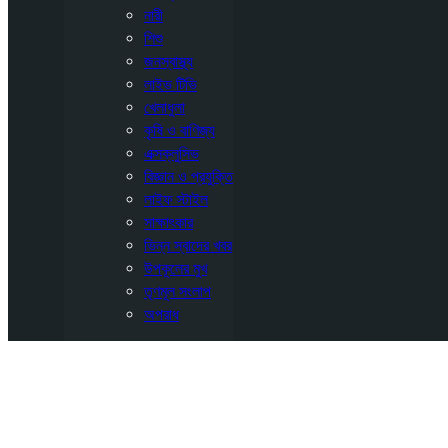
নারী
শিশু
জনস্বাস্থ্য
লাইভ টিভি
খেলাধুলা
কৃষি ও বাণিজ্য
এক্সক্লুসিভ
বিজ্ঞান ও প্রযুক্তি
লাইফ স্টাইল
সাক্ষাৎকার
ভিন্ন স্বাদের খবর
উপকূলের মুখ
তৃণমূল সংলাপ
অপরাধ