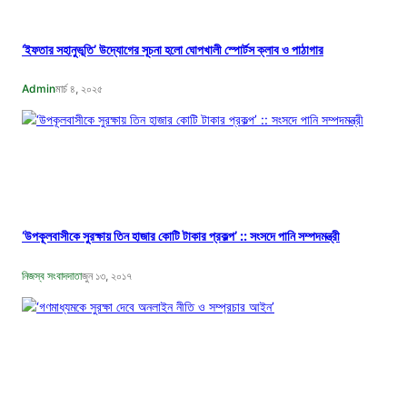
‘ইফতার সহানুভূতি’ উদ্যোগের সূচনা হলো ঘোপখালী স্পোর্টস ক্লাব ও পাঠাগার
Admin
মার্চ ৪, ২০২৫
‘উপকূলবাসীকে সুরক্ষায় তিন হাজার কোটি টাকার প্রকল্প’ :: সংসদে পানি সম্পদমন্ত্রী
নিজস্ব সংবাদদাতা
জুন ১৩, ২০১৭