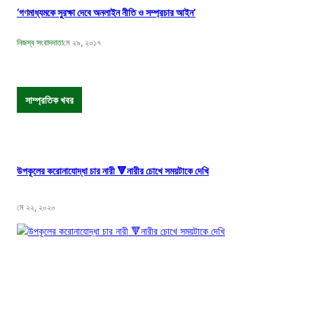
‘গণমাধ্যমকে সুরক্ষা দেবে অনলাইন নীতি ও সম্প্রচার আইন’
নিজস্ব সংবাদদাতা
মে ২৯, ২০১৭
সাম্প্রতিক খবর
উপকূলের করোনাযোদ্ধা চার নারী 🔻নারীর চোখে সময়টাকে দেখি
মে ২২, ২০২০