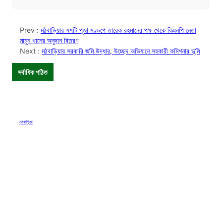
Prev :
মঠবাড়িয়ার ৭৭টি পূজা মণ্ডপে তারেক রহমানের পক্ষ থেকে বিএনপি নেতা
মামুন খানের অনুদান বিতরণ
Next :
মঠবাড়িয়ায় সরকারি জমি উদ্ধার, উচ্ছেদ অভিযানে সহকারী কমিশনার ভূমি
সর্বাধিক পঠিত
মঠবাড়িয়া