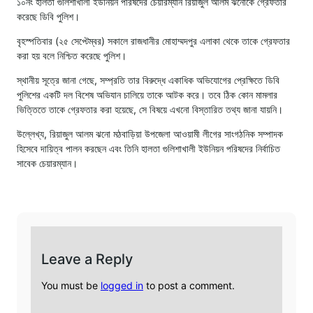
১০নং হালতা গুলিশাখালী ইউনিয়ন পরিষদের চেয়ারম্যান রিয়াজুল আলম ঝনোকে গ্রেফতার
করেছে ডিবি পুলিশ।
বৃহস্পতিবার (২৫ সেপ্টেম্বর) সকালে রাজধানীর মোহাম্মদপুর এলাকা থেকে তাকে গ্রেফতার
করা হয় বলে নিশ্চিত করেছে পুলিশ।
স্থানীয় সূত্রে জানা গেছে, সম্প্রতি তার বিরুদ্ধে একাধিক অভিযোগের প্রেক্ষিতে ডিবি
পুলিশের একটি দল বিশেষ অভিযান চালিয়ে তাকে আটক করে। তবে ঠিক কোন মামলার
ভিত্তিতে তাকে গ্রেফতার করা হয়েছে, সে বিষয়ে এখনো বিস্তারিত তথ্য জানা যায়নি।
উল্লেখ্য, রিয়াজুল আলম ঝনো মঠবাড়িয়া উপজেলা আওয়ামী লীগের সাংগঠনিক সম্পাদক
হিসেবে দায়িত্ব পালন করছেন এবং তিনি হালতা গুলিশাখালী ইউনিয়ন পরিষদের নির্বাচিত
সাবেক চেয়ারম্যান।
Leave a Reply
You must be
logged in
to post a comment.