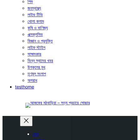
শিশু
জনস্বাস্থ্য
লাইভ টিভি
খোলা কলাম
কৃষি ও বাণিজ্য
এক্সক্লুসিভ
বিজ্ঞান ও প্রযুক্তি
লাইফ স্টাইল
সাক্ষাৎকার
ভিন্ন স্বাদের খবর
উপকূলের মুখ
তৃণমূল সংলাপ
অপরাধ
testhome
হোম