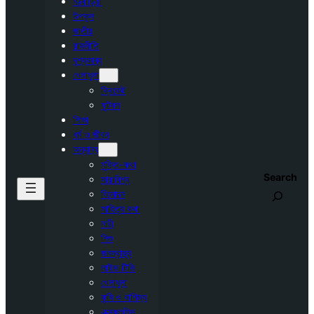
মঠবাড়িয়া
উপকূল
জাতীয়
রাজনীতি
দৃশ্যকাব্য
খেলাধুলা
ক্রিকেট
ফুটবল
শিক্ষা
ধর্ম ও জীবন
অন্যান্য
মুক্তি-কথা
Search
সারাবিশ্ব
বিনোদন
সাহিত্য কথা
নারী
শিশু
জনস্বাস্থ্য
লাইভ টিভি
খেলাধুলা
কৃষি ও বাণিজ্য
এক্সক্লুসিভ