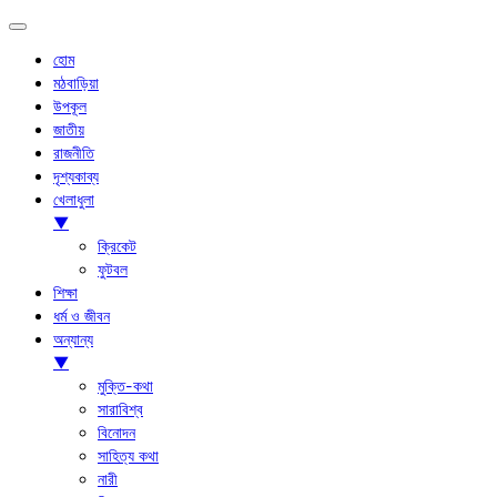
হোম
মঠবাড়িয়া
উপকূল
জাতীয়
রাজনীতি
দৃশ্যকাব্য
খেলাধুলা
▼
ক্রিকেট
ফুটবল
শিক্ষা
ধর্ম ও জীবন
অন্যান্য
▼
মুক্তি-কথা
সারাবিশ্ব
বিনোদন
সাহিত্য কথা
নারী