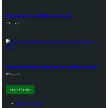
উপকূলের করোনাযোদ্ধা চার নারী 🔻নারীর চোখে সময়টাকে দেখি
মে ২২, ২০২০
বঙ্গবন্ধুর শাহাদাৎ বার্ষিকী উপলক্ষে পিরোজপুরে জেলা মহিলা আওয়ামীলীগের দোয়া মাহফিল
আগ ১৮, ২০২৩
গুরুত্বপূর্ণ লিংকসমূহ
কপিরাইট ও ডিসক্লেইমার