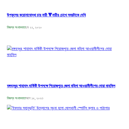
উপকূলের করোনাযোদ্ধা চার নারী 🔻নারীর চোখে সময়টাকে দেখি
নিজস্ব সংবাদদাতা
মে ২২, ২০২০
বঙ্গবন্ধুর শাহাদাৎ বার্ষিকী উপলক্ষে পিরোজপুরে জেলা মহিলা আওয়ামীলীগের দোয়া মাহফিল
নিজস্ব সংবাদদাতা
আগ ১৮, ২০২৩