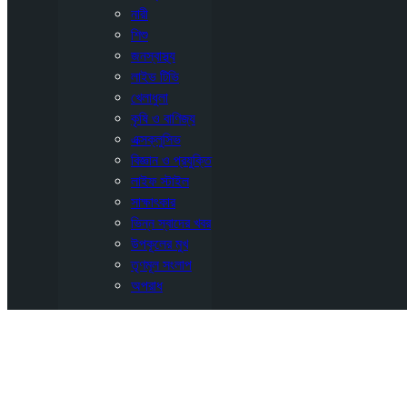
নারী
শিশু
জনস্বাস্থ্য
লাইভ টিভি
খেলাধুলা
কৃষি ও বাণিজ্য
এক্সক্লুসিভ
বিজ্ঞান ও প্রযুক্তি
লাইফ স্টাইল
সাক্ষাৎকার
ভিন্ন স্বাদের খবর
উপকূলের মুখ
তৃণমূল সংলাপ
অপরাধ