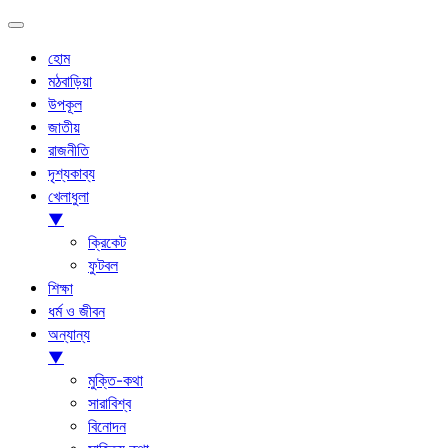
হোম
মঠবাড়িয়া
উপকূল
জাতীয়
রাজনীতি
দৃশ্যকাব্য
খেলাধুলা
▼
ক্রিকেট
ফুটবল
শিক্ষা
ধর্ম ও জীবন
অন্যান্য
▼
মুক্তি-কথা
সারাবিশ্ব
বিনোদন