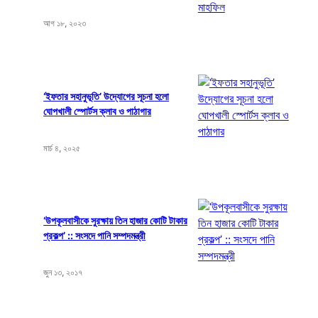
আগ ১৮, ২০২৩
‘ইফতার সহানুভূতি’ উদ্যোগের সূচনা হলো
ঘোপখালী স্পোর্টস ক্লাব ও পাঠাগার
মার্চ ৪, ২০২৫
‘উপকূলবাসীকে সুরক্ষায় তিন হাজার কোটি টাকার
প্রকল্প’ :: সংসদে পানি সম্পদমন্ত্রী
জুন ১৩, ২০১৭