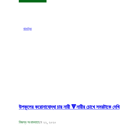
মঠবাড়িয়া
উপকূলের করোনাযোদ্ধা চার নারী 🔻নারীর চোখে সময়টাকে দেখি
নিজস্ব সংবাদদাতা
মে ২২, ২০২০