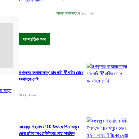
নিজস্ব সংবাদদাতা
মে ২৯, ২০১৭
সাম্প্রতিক খবর
উপকূলের করোনাযোদ্ধা চার নারী 🔻নারীর চোখে
সময়টাকে দেখি
্ত মহড়া
মে ২২, ২০২০
বঙ্গবন্ধুর শাহাদাৎ বার্ষিকী উপলক্ষে পিরোজপুরে
জেলা মহিলা আওয়ামীলীগের দোয়া মাহফিল