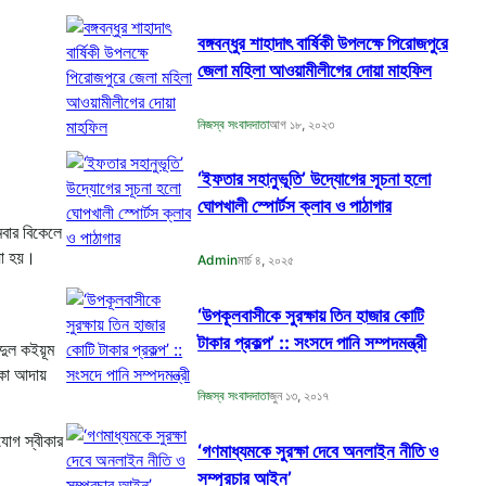
বঙ্গবন্ধুর শাহাদাৎ বার্ষিকী উপলক্ষে পিরোজপুরে
জেলা মহিলা আওয়ামীলীগের দোয়া মাহফিল
নিজস্ব সংবাদদাতা
আগ ১৮, ২০২৩
‘ইফতার সহানুভূতি’ উদ্যোগের সূচনা হলো
ঘোপখালী স্পোর্টস ক্লাব ও পাঠাগার
মবার বিকেলে
য়া হয়।
Admin
মার্চ ৪, ২০২৫
‘উপকূলবাসীকে সুরক্ষায় তিন হাজার কোটি
টাকার প্রকল্প’ :: সংসদে পানি সম্পদমন্ত্রী
বদুল কইয়ূম
াকা আদায়
নিজস্ব সংবাদদাতা
জুন ১৩, ২০১৭
যোগ স্বীকার
‘গণমাধ্যমকে সুরক্ষা দেবে অনলাইন নীতি ও
সম্প্রচার আইন’