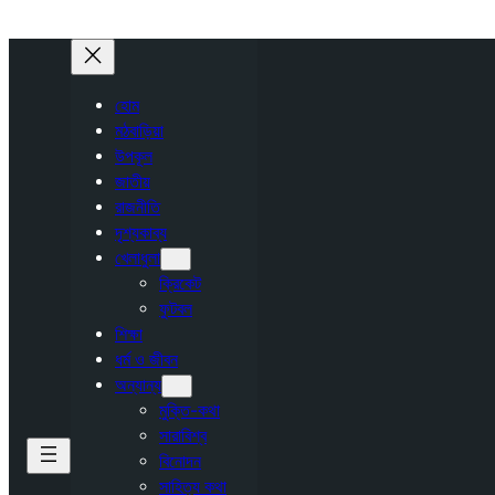
হোম
মঠবাড়িয়া
উপকূল
জাতীয়
রাজনীতি
দৃশ্যকাব্য
খেলাধুলা
ক্রিকেট
ফুটবল
শিক্ষা
ধর্ম ও জীবন
অন্যান্য
মুক্তি-কথা
সারাবিশ্ব
বিনোদন
সাহিত্য কথা