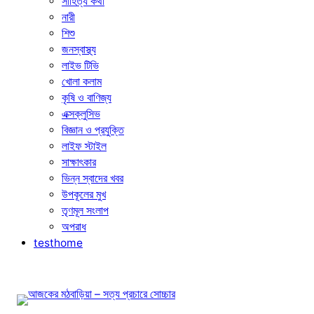
সাহিত্য কথা
নারী
শিশু
জনস্বাস্থ্য
লাইভ টিভি
খোলা কলাম
কৃষি ও বাণিজ্য
এক্সক্লুসিভ
বিজ্ঞান ও প্রযুক্তি
লাইফ স্টাইল
সাক্ষাৎকার
ভিন্ন স্বাদের খবর
উপকূলের মুখ
তৃণমূল সংলাপ
অপরাধ
testhome