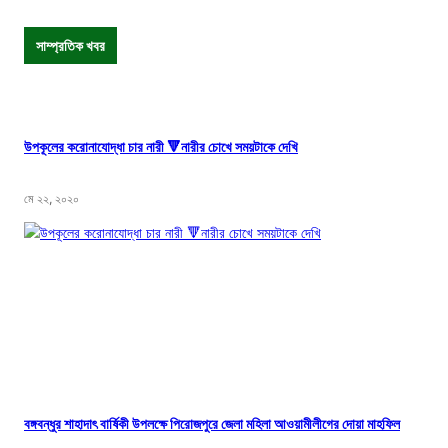
সাম্প্রতিক খবর
উপকূলের করোনাযোদ্ধা চার নারী 🔻নারীর চোখে সময়টাকে দেখি
মে ২২, ২০২০
বঙ্গবন্ধুর শাহাদাৎ বার্ষিকী উপলক্ষে পিরোজপুরে জেলা মহিলা আওয়ামীলীগের দোয়া মাহফিল