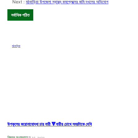
Next :
মঠবাড়িয়া উপজেলা স্বাস্থ্য কমপ্লেক্সের জমি দখলের অভিযোগ
সর্বাধিক পঠিত
মঠবাড়িয়া
উপকূলের করোনাযোদ্ধা চার নারী 🔻নারীর চোখে সময়টাকে দেখি
নিজস্ব সংবাদদাতা
মে ২২, ২০২০