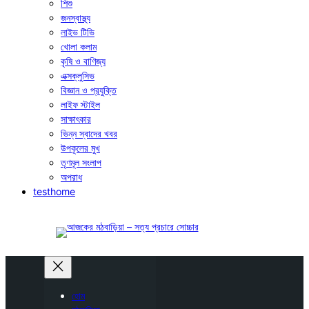
শিশু
জনস্বাস্থ্য
লাইভ টিভি
খোলা কলাম
কৃষি ও বাণিজ্য
এক্সক্লুসিভ
বিজ্ঞান ও প্রযুক্তি
লাইফ স্টাইল
সাক্ষাৎকার
ভিন্ন স্বাদের খবর
উপকূলের মুখ
তৃণমূল সংলাপ
অপরাধ
testhome
হোম