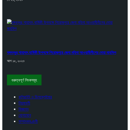
বঙ্গবন্ধুর শাহাদাৎ বার্ষিকী উপলক্ষে পিরোজপুরে জেলা মহিলা আওয়ামীলীগের দোয়া মাহফিল
আগ ১৮, ২০২৩
গুরুত্বপূর্ণ লিংকসমূহ
কপিরাইট ও ডিসক্লেইমার
নিয়মাবলী
বিজ্ঞাপন
যোগাযোগ
সম্পাদকমণ্ডলী