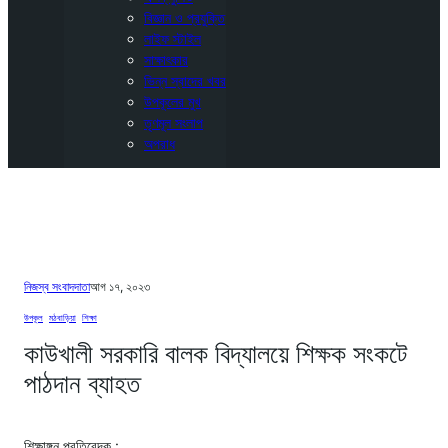
বিজ্ঞান ও প্রযুক্তি
লাইফ স্টাইল
সাক্ষাৎকার
ভিন্ন স্বাদের খবর
উপকূলের মুখ
তৃণমূল সংলাপ
অপরাধ
নিজস্ব সংবাদদাতা
আগ ১৭, ২০২৩
উপকূল
, 
মঠবাড়িয়া
, 
শিক্ষা
কাউখালী সরকারি বালক বিদ্যালয়ে শিক্ষক সংকটে
পাঠদান ব্যাহত
শিক্ষাঙ্গন প্রতিবেদক :