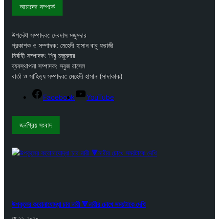
আমাদের সম্পর্কে
উপদেষ্টা সম্পাদক: দেবদাস মজুমদার
প্রকাশক ও সম্পাদক: মেহেদী হাসান বাবু ফরাজী
নির্বাহী সম্পাদক: শিবু মজুমদার
ব্যবস্থাপনা সম্পাদক: সবুজ রাসেল
বার্তা ও সাহিত্য সম্পাদক: মেহেদী হাসান (সাদাকাক)
Facebook
YouTube
জনপ্রিয় সংবাদ
উপকূলের করোনাযোদ্ধা চার নারী 🔻নারীর চোখে সময়টাকে দেখি
মে ২২, ২০২০