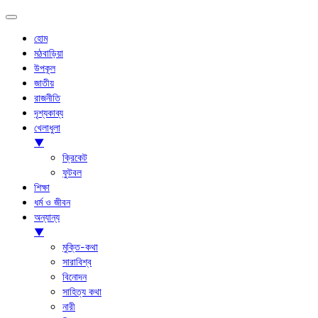
হোম
মঠবাড়িয়া
উপকূল
জাতীয়
রাজনীতি
দৃশ্যকাব্য
খেলাধুলা
▼
ক্রিকেট
ফুটবল
শিক্ষা
ধর্ম ও জীবন
অন্যান্য
▼
মুক্তি-কথা
সারাবিশ্ব
বিনোদন
সাহিত্য কথা
নারী