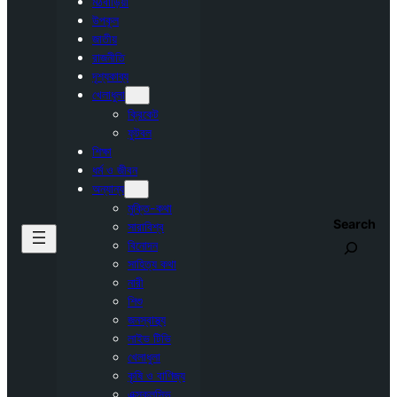
মঠবাড়িয়া
উপকূল
জাতীয়
রাজনীতি
দৃশ্যকাব্য
খেলাধুলা
ক্রিকেট
ফুটবল
শিক্ষা
ধর্ম ও জীবন
অন্যান্য
মুক্তি-কথা
Search
সারাবিশ্ব
বিনোদন
সাহিত্য কথা
নারী
শিশু
জনস্বাস্থ্য
লাইভ টিভি
খেলাধুলা
কৃষি ও বাণিজ্য
এক্সক্লুসিভ