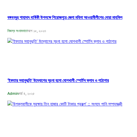
বঙ্গবন্ধুর শাহাদাৎ বার্ষিকী উপলক্ষে পিরোজপুরে জেলা মহিলা আওয়ামীলীগের দোয়া মাহফিল
নিজস্ব সংবাদদাতা
আগ ১৮, ২০২৩
‘ইফতার সহানুভূতি’ উদ্যোগের সূচনা হলো ঘোপখালী স্পোর্টস ক্লাব ও পাঠাগার
Admin
মার্চ ৪, ২০২৫