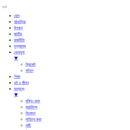
হোম
মঠবাড়িয়া
উপকূল
জাতীয়
রাজনীতি
দৃশ্যকাব্য
খেলাধুলা
▼
ক্রিকেট
ফুটবল
শিক্ষা
ধর্ম ও জীবন
অন্যান্য
▼
মুক্তি-কথা
সারাবিশ্ব
বিনোদন
সাহিত্য কথা
নারী