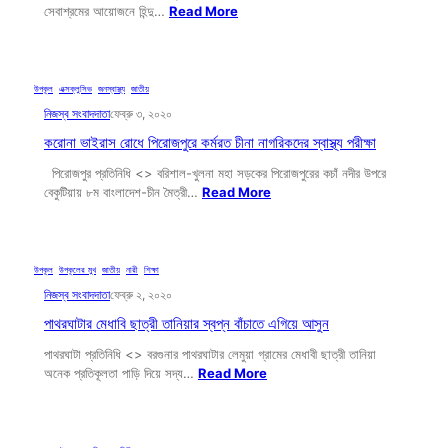
সেবাশ্রমের আয়োজনে হিন্দু…
Read More
উপকূল
, 
এক্সক্লুসিভ
, 
জনস্বাস্থ্য
, 
জাতীয়
নিজস্ব সংবাদদাতা
ফেব্রু ৩, ২০২০
করোনা ভাইরাস রোধে পিরোজপুরে কর্মরত চীনা নাগরিকদের স্বাস্থ্য পরীক্ষা
পিরোজপুর প্রতিনিধি <> বরিশাল-খুলনা মহা সড়কের পিরোজপুরের কচাঁ নদীর উপরে
বেকুটিয়ায় ৮ম বাংলাদেশ-চীন মৈত্রী…
Read More
উপকূল
, 
উপকূলের মুখ
, 
জাতীয়
, 
নারী
, 
শিক্ষা
নিজস্ব সংবাদদাতা
ফেব্রু ২, ২০২০
পাথরঘাটার মেধাবি ছাত্রী তানিয়ার স্বপ্ন বাঁচাতে এগিয়ে আসুন
পাথরঘাটা প্রতিনিধি <> বরগুনার পাথরঘাটার লেমুয়া গ্রামের মেধাবী ছাত্রী তানিয়া
অনেক প্রতিকূলতা পাড়ি দিয়ে সদ্য…
Read More