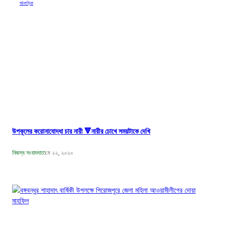
মঠবাড়িয়া
উপকূলের করোনাযোদ্ধা চার নারী 🔻নারীর চোখে সময়টাকে দেখি
নিজস্ব সংবাদদাতা
মে ২২, ২০২০