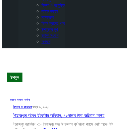
বিজ্ঞান ও প্রযুক্তি
লাইফ স্টাইল
সাক্ষাৎকার
ভিন্ন স্বাদের খবর
উপকূলের মুখ
তৃণমূল সংলাপ
অপরাধ
উপকূল
অপরাধ
, 
উপকূল
, 
জাতীয়
নিজস্ব সংবাদদাতা
ফেব্রু ৯, ২০২০
পিরোজপুরে অবৈধ ইটভাটায় অভিযান, ৭০হাজার টাকা জরিমানা আদায়
পিরোজপুর প্রতিনিধি <> পিরোজপুর সদর উপজেলার পূর্ব হরিণা গ্রামে একটি অবৈধ ইট