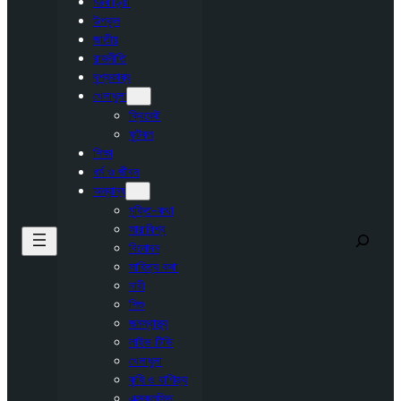
মঠবাড়িয়া
উপকূল
জাতীয়
রাজনীতি
দৃশ্যকাব্য
খেলাধুলা
ক্রিকেট
ফুটবল
শিক্ষা
ধর্ম ও জীবন
অন্যান্য
মুক্তি-কথা
সারাবিশ্ব
Search
বিনোদন
সাহিত্য কথা
নারী
শিশু
জনস্বাস্থ্য
লাইভ টিভি
খেলাধুলা
কৃষি ও বাণিজ্য
এক্সক্লুসিভ