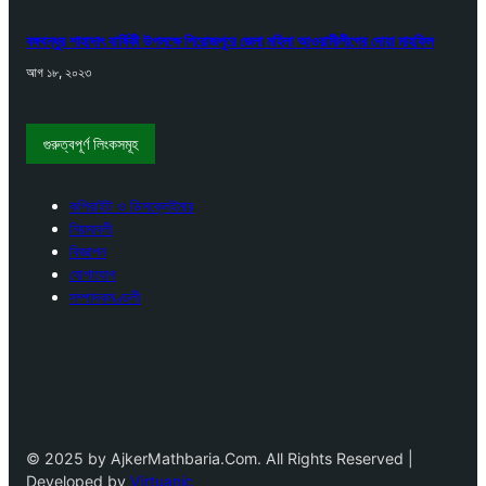
বঙ্গবন্ধুর শাহাদাৎ বার্ষিকী উপলক্ষে পিরোজপুরে জেলা মহিলা আওয়ামীলীগের দোয়া মাহফিল
আগ ১৮, ২০২৩
গুরুত্বপূর্ণ লিংকসমূহ
কপিরাইট ও ডিসক্লেইমার
নিয়মাবলী
বিজ্ঞাপন
যোগাযোগ
সম্পাদকমণ্ডলী
© 2025 by AjkerMathbaria.Com. All Rights Reserved |
Developed by
Virtuanic