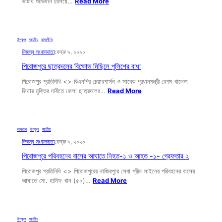
ভাটায় অভিযান চালিয়ে…
Read More
উপকূল
, 
জাতীয়
, 
রাজনীতি
নিজস্ব সংবাদদাতা
ফেব্রু ৯, ২০২০
পিরোজপুরে ছাত্রদলের বিক্ষোভ মিছিলে পুলিশের বাধা
পিরোজপুর প্রতিনিধি <> বিএনপির চেয়ারপার্সন ও সাবেক প্রধানমন্ত্রী বেগম খালেদা
জিয়ার মুক্তির দাবীতে জেলা ছাত্রদলের…
Read More
অপরাধ
, 
উপকূল
, 
জাতীয়
নিজস্ব সংবাদদাতা
ফেব্রু ৯, ২০২০
পিরোজপুরে পরিবহনের বাসের আঘাতে নিহত-১ ও আহত -১- গ্রেফতার ২
পিরোজপুর প্রতিনিধি <> পিরোজপুরের নাজিরপুরে সেবা গ্রীন লাইনের পরিবহনের বাসের
আঘাতে মো. হানিফ খান (৫০)…
Read More
উপকূল
, 
জাতীয়