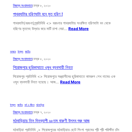
নিজস্ব সংবাদদাতা
ফেব্রু ৮, ২০২০
পাথরঘাটার হরিণঘাটা বনে মৃত হরিণ !
পাথরঘাটা(বরগুনা)প্র্রতিনিধি <> বরগুনার পাথরঘাটায় সংরক্ষিত হরিণঘাটা বন থেকে
হরিণের মৃতদেহ উদ্ধার করে মাটি চাপা দেয়া…
Read More
অপরাধ
, 
উপকূল
, 
জাতীয়
নিজস্ব সংবাদদাতা
ফেব্রু ৮, ২০২০
পিরোজপুরে ছুরিকাঘাতে ওষুধ ব্যবসায়ী নিহত
পিরোজপুর প্রতিনিধি <> পিরোজপুরে সন্ত্রাসীদের ছুরিকাঘাতে কামরুল শেখ নামের এক
ওষুধ ব্যবসায়ী নিহত হয়েছে। আজ…
Read More
উপকূল
, 
জাতীয়
, 
ধর্ম ও জীবন
, 
মঠবাড়িয়া
নিজস্ব সংবাদদাতা
ফেব্রু ৭, ২০২০
মঠবাড়িয়ায় তিন দিনব্যাপী ৬৮তম বারুণী উৎসব শুরু আজ
মঠবাড়িয়া প্রতিনিধি ,> পিরোজপুরের মঠবাড়িয়ার ছোট শিংগা গ্রামের শ্রী শ্রী পরিক্ষীত চাঁদ