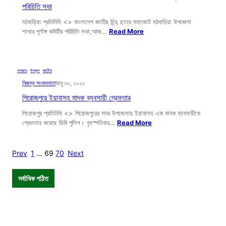
পরিচিতি সভা
মঠবাড়িয়া প্রতিনিধি <> বাংলাদেশ জাতীয় হিন্দু ছাত্র মহাজোট মঠবাড়িয়া উপজেলা
শাখার পূর্ণাঙ্গ কমিটির পরিচিতি সভা,আজ…
Read More
অপরাধ
, 
উপকূল
, 
জাতীয়
নিজস্ব সংবাদদাতা
জানু ৩০, ২০২০
পিরোজপুরে ইয়াবাসহ মাদক ব্যবসায়ী গ্রেফতার
পিরোজপুর প্রতিনিধি <> পিরোজপুরের সদর উপজেলায় ইয়াবাসহ এক মাদক ব্যবসায়ীকে
গ্রেফতার করেছে ডিবি পুলিশ। বৃহস্পতিবার…
Read More
Prev
1
…
69
70
Next
সর্বাধিক পঠিত