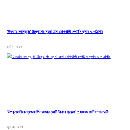
‘ইফতার সহানুভূতি’ উদ্যোগের সূচনা হলো ঘোপখালী স্পোর্টস ক্লাব ও পাঠাগার
মার্চ ৪, ২০২৫
‘উপকূলবাসীকে সুরক্ষায় তিন হাজার কোটি টাকার প্রকল্প’ :: সংসদে পানি সম্পদমন্ত্রী
জুন ১৩, ২০১৭