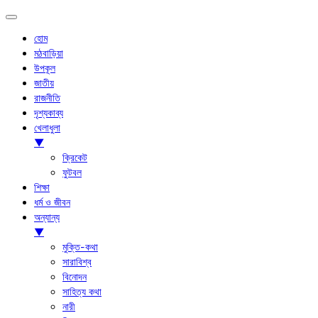
হোম
মঠবাড়িয়া
উপকূল
জাতীয়
রাজনীতি
দৃশ্যকাব্য
খেলাধুলা
▼
ক্রিকেট
ফুটবল
শিক্ষা
ধর্ম ও জীবন
অন্যান্য
▼
মুক্তি-কথা
সারাবিশ্ব
বিনোদন
সাহিত্য কথা
নারী