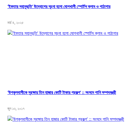
‘ইফতার সহানুভূতি’ উদ্যোগের সূচনা হলো ঘোপখালী স্পোর্টস ক্লাব ও পাঠাগার
মার্চ ৪, ২০২৫
‘উপকূলবাসীকে সুরক্ষায় তিন হাজার কোটি টাকার প্রকল্প’ :: সংসদে পানি সম্পদমন্ত্রী
জুন ১৩, ২০১৭