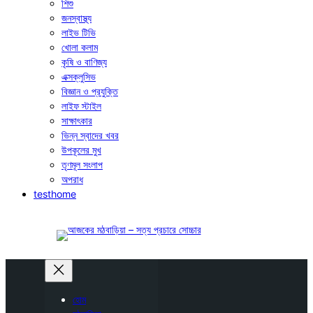
শিশু
জনস্বাস্থ্য
লাইভ টিভি
খোলা কলাম
কৃষি ও বাণিজ্য
এক্সক্লুসিভ
বিজ্ঞান ও প্রযুক্তি
লাইফ স্টাইল
সাক্ষাৎকার
ভিন্ন স্বাদের খবর
উপকূলের মুখ
তৃণমূল সংলাপ
অপরাধ
testhome
হোম