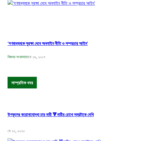
‘গণমাধ্যমকে সুরক্ষা দেবে অনলাইন নীতি ও সম্প্রচার আইন’
নিজস্ব সংবাদদাতা
মে ২৯, ২০১৭
সাম্প্রতিক খবর
উপকূলের করোনাযোদ্ধা চার নারী 🔻নারীর চোখে সময়টাকে দেখি
মে ২২, ২০২০