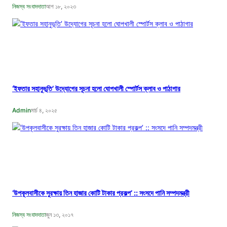
নিজস্ব সংবাদদাতা
আগ ১৮, ২০২৩
‘ইফতার সহানুভূতি’ উদ্যোগের সূচনা হলো ঘোপখালী স্পোর্টস ক্লাব ও পাঠাগার
Admin
মার্চ ৪, ২০২৫
‘উপকূলবাসীকে সুরক্ষায় তিন হাজার কোটি টাকার প্রকল্প’ :: সংসদে পানি সম্পদমন্ত্রী
নিজস্ব সংবাদদাতা
জুন ১৩, ২০১৭