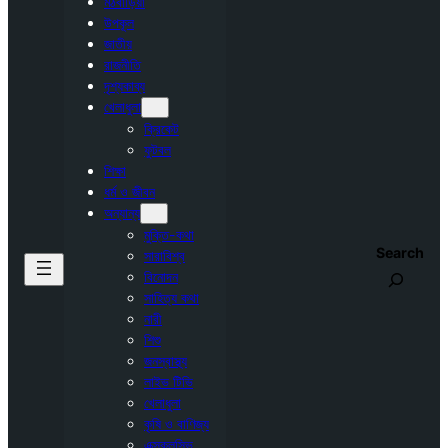
মঠবাড়িয়া
উপকূল
জাতীয়
রাজনীতি
দৃশ্যকাব্য
খেলাধুলা
ক্রিকেট
ফুটবল
শিক্ষা
ধর্ম ও জীবন
অন্যান্য
মুক্তি-কথা
Search
সারাবিশ্ব
বিনোদন
সাহিত্য কথা
নারী
শিশু
জনস্বাস্থ্য
লাইভ টিভি
খেলাধুলা
কৃষি ও বাণিজ্য
এক্সক্লুসিভ