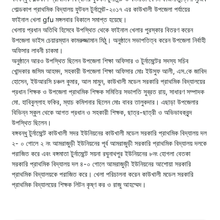
গোল্ডকাপ প্রাথমিক বিদ্যালয় ফুটবল টুর্নামেন্ট-২০১৭ এর কাউখালী উপজেলা পর্যায়ের
ফাইনাল খেলা gfu মঙ্গলবার বিকালে সমাপ্ত হয়েছে।
খেলায় প্রধান অতিথি হিসেবে উপস্থিত থেকে ফাইনাল খেলার পুরস্কার বিতরণ করেন
উপজেলা ভাইস চেয়ারম্যান কামরুজ্জামান মিঠু। অনুষ্ঠানে সভাপতিত্ব করেন উপজেলা নির্বাহী
অফিসার লাবনী চাকমা।
অনুষ্ঠানে আরও উপস্থিত ছিলেন উপজেলা শিক্ষা অফিসার ও টুর্নামেন্টের সদস্য সচিব
খোন্দকার জসিম আহমদ, সহকারী উপজেলা শিক্ষা অফিসার মোঃ ইউসুফ আলী, এস.কে জাবিদ
হোসেন, ইউআরসি চঞ্চল কুমার, আল মামুন, কাউখালী মডেল সরকারি প্রাথমিক বিদ্যালয়ের
প্রধান শিক্ষক ও উপজেলা প্রাথমিক শিক্ষক সমিতির সভাপতি সুব্রত রায়, সাধারণ সম্পাদক
মো. হাবিবুল্লাহ ফকির, ম্যাচ কমিশনার ছিলেন মোঃ বাবর তালুকদার। এছাড়া উপজেলার
বিভিন্ন স্কুল থেকে আগত প্রধান ও সহকারী শিক্ষক, ছাত্র-ছাত্রী ও অভিভাবকবৃন্দ
উপস্থিত ছিলেন।
বঙ্গবন্ধু টুর্নামেন্টে কাউখালী সদর ইউনিয়নের কাউখালী মডেল সরকারি প্রাথমিক বিদ্যালয় দল
২- ০ গোলে ২ নং আমরাজুড়ী ইউনিয়নের পূর্ব আমরাজুড়ী সরকারি প্রাথমিক বিদ্যালয় দলকে
পরাজিত করে এবং বঙ্গমাতা টুর্নামেন্টে সয়না রঘুনাথপুর ইউনিয়নের ৮নং হোগলা বেতকা
সরকারি প্রাথমিক বিদ্যালয় দল ৪-০ গোলে আমরাজুড়ী ইউনিয়নের আশোয়া সরকারি
প্রাথমিক বিদ্যালয়কে পরাজিত করে। খেলা পরিচালনা করেন কাউখালী মডেল সরকারি
প্রাথমিক বিদ্যালয়ের শিক্ষক লিটন কৃষ্ণ কর ও রাজু আহম্মেদ।