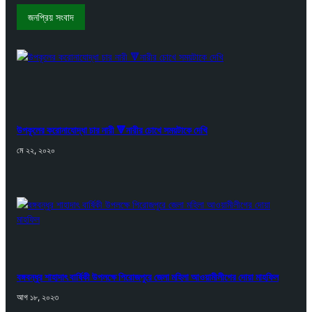
জনপ্রিয় সংবাদ
উপকূলের করোনাযোদ্ধা চার নারী 🔻নারীর চোখে সময়টাকে দেখি
মে ২২, ২০২০
বঙ্গবন্ধুর শাহাদাৎ বার্ষিকী উপলক্ষে পিরোজপুরে জেলা মহিলা আওয়ামীলীগের দোয়া মাহফিল
আগ ১৮, ২০২৩