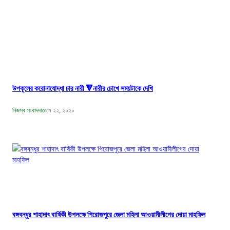
উপকূলের করোনাযোদ্ধা চার নারী 🔻নারীর চোখে সময়টাকে দেখি
নিজস্ব সংবাদদাতা
মে ২২, ২০২০
বঙ্গবন্ধুর শাহাদাৎ বার্ষিকী উপলক্ষে পিরোজপুরে জেলা মহিলা আওয়ামীলীগের দোয়া মাহফিল