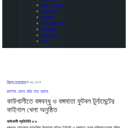
বিজ্ঞান ও প্রযুক্তি
লাইফ স্টাইল
সাক্ষাৎকার
ভিন্ন স্বাদের খবর
উপকূলের মুখ
তৃণমূল সংলাপ
অপরাধ
নিজস্ব সংবাদদাতা
মে ২৩, ২০১৭
এক্সক্লুসিভ
, 
খেলাধুলা
, 
জাতীয়
, 
ফুটবল
, 
মঠবাড়িয়া
কাউখালীতে বঙ্গবন্ধু ও বঙ্গমাতা ফুটবল টুর্নামেন্টের
ফাইনাল খেলা অনুষ্ঠিত
কাউখালী প্রতিনিধি >>
বঙ্গবন্ধু গোল্ডকাপ প্রাথমিক বিদ্যালয় ফুটবল টুর্নামেন্ট ও বঙ্গমাতা বেগম ফজিলাতুন্নেসা মুজিব