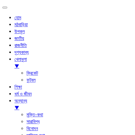
হোম
মঠবাড়িয়া
উপকূল
জাতীয়
রাজনীতি
দৃশ্যকাব্য
খেলাধুলা
▼
ক্রিকেট
ফুটবল
শিক্ষা
ধর্ম ও জীবন
অন্যান্য
▼
মুক্তি-কথা
সারাবিশ্ব
বিনোদন