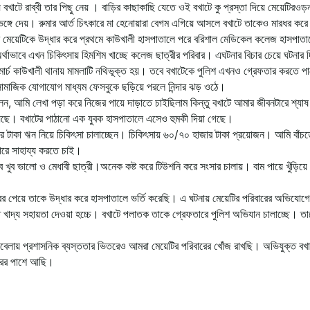
খাটে রাব্বী তার পিছু নেয় । বাড়ির কাছাকাছি যেতে ওই বখাটে কু প্রস্তা দিয়ে মেয়েটিরওড়
 ভেঙ্গে দেয়। রুমার আর্ত চিৎকারে মা হেনোয়ারা বেগম এগিয়ে আসলে বখাটে তাকেও মারধর করে
মেয়েটিকে উদ্ধার করে প্রথমে কাউখালী হাসপাতালে পরে বরিশাল মেডিকেল কলেজ হাসপাতাল
র্থাভাবে এখন চিকিৎসায় হিমশিম খাচ্ছে কলেজ ছাত্রীর পরিবার। এঘটনার বিচার চেয়ে ঘটনার 
মার্চ কাউখালী থানায় মামলাটি নথিভূক্ত হয়। তবে বখাটেকে পুলিশ এখনও গ্রেফতার করতে প
সামাজিক যোগাযোগ মাধ্যম ফেসবুকে ছড়িয়ে পরলে নিন্দার ঝড় ওঠে।
লেন, আমি লেখা পড়া করে নিজের পায়ে দাড়াতে চাইছিলাম কিন্তু বখাটে আমার জীবনটারে শ্যা
িয়েছে। বখাটের পাঠানো এক যুবক হাসপাতালে এসেও হুমকী দিয়া গেছে।
র টাকা ঋন নিয়ে চিকিৎসা চালাচ্ছেন। চিকিৎসায় ৬০/৭০ হাজার টাকা প্রয়োজন। আমি বাঁচত
ারে সাহায্য করতে চাই।
খুব ভালো ও মেধাবী ছাত্রী।অনেক কষ্ট করে টিউশনি করে সংসার চালায়। বাম পায়ে খুঁড়িয়ে খ
 পেয়ে তাকে উদ্ধার করে হাসপাতালে ভর্তি করেছি। এ ঘটনায় মেয়েটির পরিবারের অভিযোগে
 খাদ্য সহায়তা দেওয়া হচ্চে। বখাটে পলাতক তাকে গ্রেফতারে পুলিশ অভিযান চালাচ্ছে। তা
োকাবেলায় প্রশাসনিক ব্যস্ততার ভিতরেও আমরা মেয়েটির পরিবারের খোঁজ রাখছি। অভিযুক্ত বখা
ারের পাশে আছি।