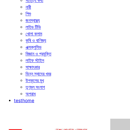
সাহিত্য কথা
নারী
শিশু
জনস্বাস্থ্য
লাইভ টিভি
খোলা কলাম
কৃষি ও বাণিজ্য
এক্সক্লুসিভ
বিজ্ঞান ও প্রযুক্তি
লাইফ স্টাইল
সাক্ষাৎকার
ভিন্ন স্বাদের খবর
উপকূলের মুখ
তৃণমূল সংলাপ
অপরাধ
testhome