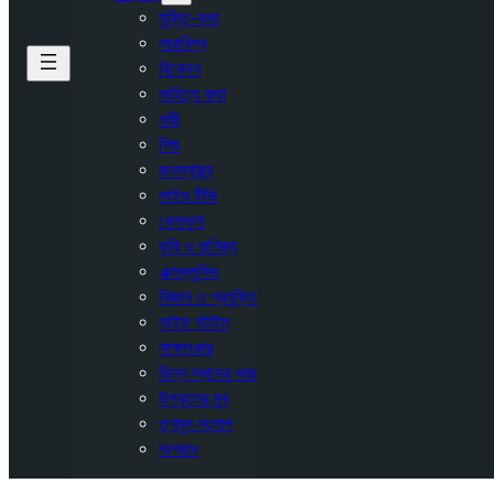
মুক্তি-কথা
সারাবিশ্ব
বিনোদন
সাহিত্য কথা
নারী
শিশু
জনস্বাস্থ্য
লাইভ টিভি
খেলাধুলা
কৃষি ও বাণিজ্য
এক্সক্লুসিভ
বিজ্ঞান ও প্রযুক্তি
লাইফ স্টাইল
সাক্ষাৎকার
ভিন্ন স্বাদের খবর
উপকূলের মুখ
তৃণমূল সংলাপ
অপরাধ