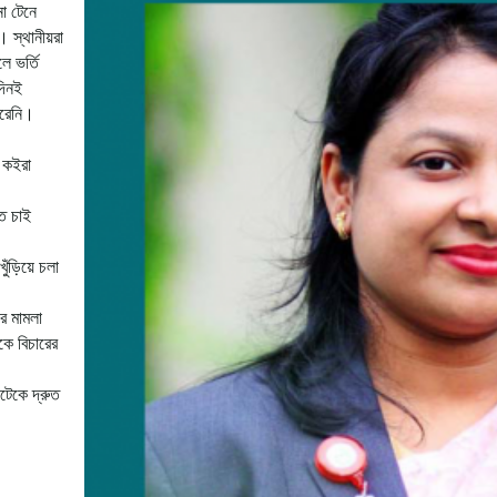
না টেনে
। স্থানীয়রা
ে ভর্তি
দিনই
ারেনি।
ষ কইরা
ে চাই
ুঁড়িয়ে চলা
র মামলা
কে বিচারের
টেকে দ্রুত