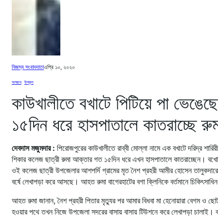
নিজস্ব সংবাদদাতা
এপ্রি ১০, ২০২০
অপরাধ
, 
উপকূল
কাউখালীতে বখাটে পিটিয়ে পা ভেঙেছে 
১৫দিন ধরে হাসপাতালে কাতরাচ্ছে রুম
দেবদাস মজুমদার :
পিরোজপুরের কাউখালীতে রাব্বী মোল্লা নামে এক বখাটে দরিদ্র শারিরী
শিকার কলেজ ছাত্রী রুমা আক্তার গত ১৫দিন ধরে এখন হাসপাতালে কাতরাচ্ছেন। বখোট
ওই কলেজ ছাত্রী উপজেলার আশপর্দি গ্রামের মৃত নৈশ প্রহরী আমীর হোসেন তালুকদারের মে
বর্ষে লেখাপড়া করে আসছে। আহত রুমা বাগেরহাটের বগা ক্লিনিকে বর্তমানে চিকিৎসাধ
আহত রুমা জানান, নৈশ প্রহরী পিতার মৃত্যুর পর আমার বিধবা মা হেনোয়ারা বেগম ও ছ
হওয়ার পথে তখন নিজে উপজেলা সদরের বাসায় বাসায় টিউশনে করে লেখাপড়া চালাই। বাব