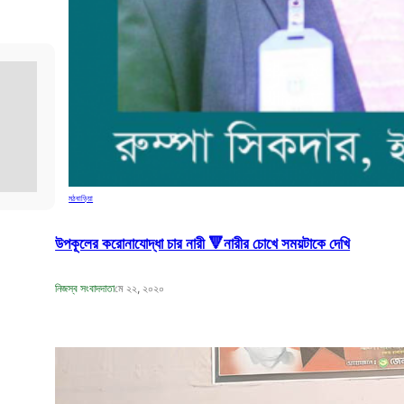
মঠবাড়িয়া
উপকূলের করোনাযোদ্ধা চার নারী 🔻নারীর চোখে সময়টাকে দেখি
নিজস্ব সংবাদদাতা
মে ২২, ২০২০
বঙ্গবন্ধুর শাহাদাৎ বার্ষিকী উপলক্ষে পিরোজপুরে
জেলা মহিলা আওয়ামীলীগের দোয়া মাহফিল