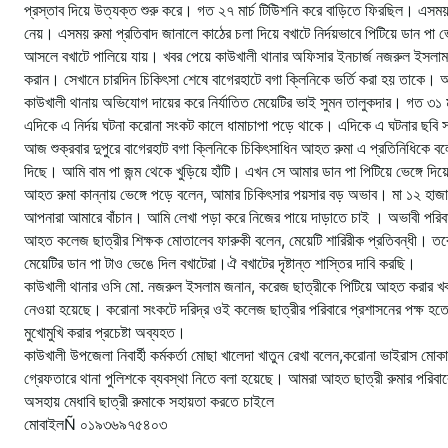
প্রস্তাব দিয়ে উত্যক্ত শুরু করে। গত ২৭ মার্চ টিউিশনি করে বাড়িতে ফিরছিল। এসময় ব
নেয়। এসময় রুমা প্রতিবাদ জানালে কাঠের চলা দিয়ে বখাটে নির্দয়ভাবে পিটিয়ে ডান পা
আসলে বখাটে পালিয়ে যায়। খবর পেয়ে কাউখালী থানার অফিসার ইনচার্জ নজরুল ইসলাম 
করান। সেখানে চারদিন চিকিৎসা শেষে বাগেরহাটে বগা ক্লিনিকে ভর্তি করা হয় তাকে। অ
কাউখালী থানায় অভিযোগ দায়ের করে নির্যাতিত মেয়েটির ভাই সুমন তালুকদার। গত ৩১ 
এদিকে এ নির্দয় ঘটনা করোনা সংকট কালে ধামাচাপা পড়ে থাকে। এদিকে এ ঘটনার ছবি 
আজ শুক্রবার দুপুরে বাগেরহাট বগা ক্লিনিকে চিকিৎসাধিন আহত রুমা এ প্রতিনিধিকে ব
দিছে। আমি বাম পা জন্ম থেকে খুড়িয়ে হাঁটি। এখন সে আমার ডান পা পিটিয়ে ভেঙ্গে দ
আহত রুমা কান্নায় ভেঙ্গে পড়ে বলেন, আমার চিকিৎসার পয়সার বড় অভাব। মা ১২ হাজা
আপনারা আমারে বাঁচান। আমি লেখা পড়া করে নিজের পায়ে দাড়াতে চাই । অভাবী পরিব
আহত কলেজ ছাত্রীর শিক্ষক মোতালেব ফারুকী বলেন, মেয়েটি শারিরীক প্রতিবন্ধী। তবে 
মেয়েটির ডান পা টাও ভেঙে দিল বখাটেরা।ঐ বখাটের দৃষ্টান্ত শাস্তির দাবি করছি।
কাউখালী থানার ওসি মো. নজরুল ইসলাম জনান, করেজ ছাত্রীকে পিটিয়ে আহত করার খবর
নেওয়া হয়েছে। করোনা সংকটে দরিদ্র ওই কলেজ ছাত্রীর পরিবারে প্রশাসনের পক্ষ হতে
মুখোমুখি করার প্রচেষ্টা অব্যহত।
কাউখালী উপজেলা নিবার্হী কর্মকর্তা মোছা খালেদা খাতুন রেখা বলেন,করোনা ভাইরাস ম
গ্রেফতারে থানা পুলিশকে ব্যবস্থা নিতে বলা হয়েছে। আমরা আহত ছাত্রী রুমার পরিব
অসহায় মেধাবি ছাত্রী রুমাকে সহায়তা করতে চাইলে
মোবাইলÑ ০১৯৩৬৯৭৫৪০৩