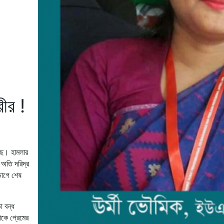
ীর !
েছে। হামলার
 অতি দরিদ্র
ভাগে শেষ
া বন্ধ
কে প্রেমের