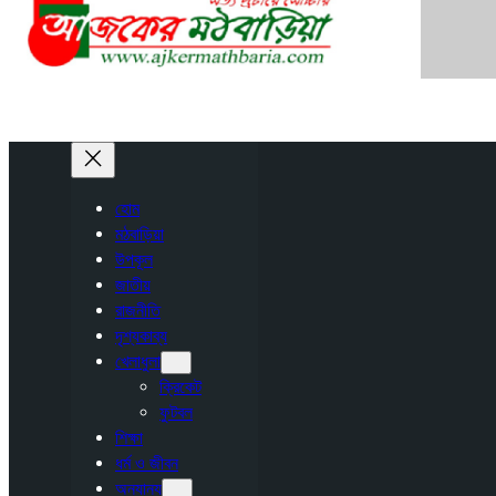
হোম
মঠবাড়িয়া
উপকূল
জাতীয়
রাজনীতি
দৃশ্যকাব্য
খেলাধুলা
ক্রিকেট
ফুটবল
শিক্ষা
ধর্ম ও জীবন
অন্যান্য