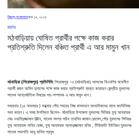
নিজস্ব সংবাদদাতা
নভে ১৫, ২০২৫
মঠবাড়িয়া
মঠবাড়িয়ায় ঘোষিত প্রার্থীর পক্ষে কাজ করার
প্রতিশ্রুতি দিলেন বঞ্চিত প্রার্থী এ আর মামুন খান
মঠবাড়িয়া (পিরোজপুর) প্রতিনিধি:
পিরোজপুর -৩ (মঠবাড়িয়া) আসনের বিএনপির মনোনীত
প্রার্থী রুহুল আমিন দুলালের পক্ষে কাজ করার প্রতিশ্রুতি ব্যক্ত করেছেন কেন্দ্রীয় যুবদলের
সাবেক আন্তর্জাতিক বিষয়ের সহ-সম্পাদক এ আর মামুন খান।
শুক্রবার (১৪ নভেম্বর ) সন্ধ্যায় পৌর শহরের নিজ বাসভবনে সাংবাদিকদের সাথে মতবিনিময়
সভা করেন। এ সময় উপস্থিত ছিলেন- মঠবাড়িয়া উপজেলা যুবদলের সিনিয়র যুগ্ম আহবায়ক
মোঃ ওয়াহিদুজ্জামান মিল্টন, সাবেক সদস্য সচিব তাহসিন জামান রোমেল,পৌর যুবদলের সিনিয়র
যুগ্ম আহবায়ক শাহিন রেজা, যুগ্ম আহবায়ক আসাদুজ্জামান মনির , টিকিকাটা ইউনিয়ন যুবদলের
সাবেক সভাপতি আবু হানিফ প্রমুখ