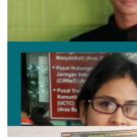
উপকূলের করোনাযোদ্ধা চার নারী 🔻নারীর চোখে সময়টাকে দেখি
মে ২২, ২০২০
বঙ্গবন্ধুর শাহাদাৎ বার্ষিকী উপলক্ষে পিরোজপুরে জেলা মহিলা আওয়ামীলীগের দোয়া মাহফিল
আগ ১৮, ২০২৩