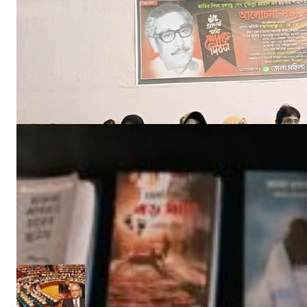
বঙ্গবন্ধুর শাহাদাৎ বার্ষিকী উপলক্ষে পিরোজপুরে জেলা মহিলা আওয়ামীলীগের দোয়া মাহফিল
নিজস্ব সংবাদদাতা
আগ ১৮, ২০২৩
‘ইফতার সহানুভূতি’ উদ্যোগের সূচনা হলো ঘোপখালী স্পোর্টস ক্লাব ও পাঠাগার
Admin
মার্চ ৪, ২০২৫