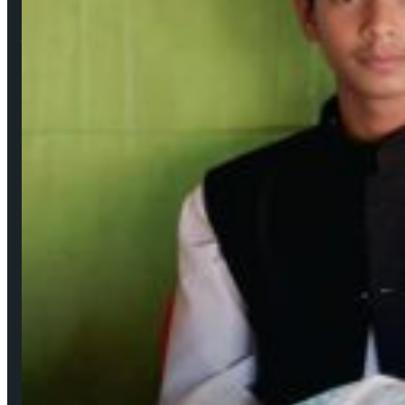
প্রকাশক ও সম্পাদক: মেহেদী হাসান বাবু ফরাজী
নির্বাহী সম্পাদক: শিবু মজুমদার
ব্যবস্থাপনা সম্পাদক: সবুজ রাসেল
বার্তা ও সাহিত্য সম্পাদক: মেহেদী হাসান (সাদাকাক)
Facebook
YouTube
জনপ্রিয় সংবাদ
উপকূলের করোনাযোদ্ধা চার নারী 🔻নারীর চোখে সময়টাকে দেখি
মে ২২, ২০২০