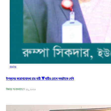
মঠবাড়িয়া
উপকূলের করোনাযোদ্ধা চার নারী 🔻নারীর চোখে সময়টাকে দেখি
নিজস্ব সংবাদদাতা
মে ২২, ২০২০