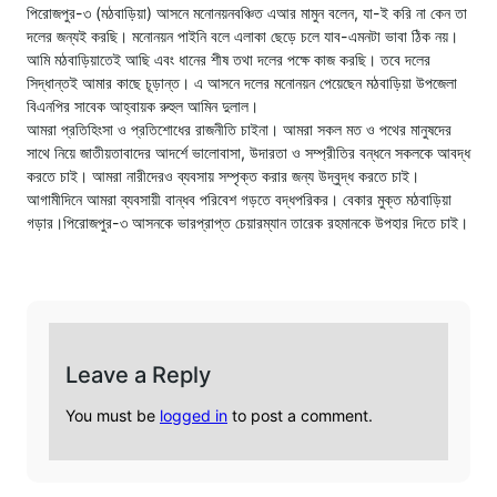
পিরোজপুর-৩ (মঠবাড়িয়া) আসনে মনোনয়নবঞ্চিত এআর মামুন বলেন, যা-ই করি না কেন তা
দলের জন্যই করছি। মনোনয়ন পাইনি বলে এলাকা ছেড়ে চলে যাব-এমনটা ভাবা ঠিক নয়।
আমি মঠবাড়িয়াতেই আছি এবং ধানের শীষ তথা দলের পক্ষে কাজ করছি। তবে দলের
সিদ্ধান্তই আমার কাছে চূড়ান্ত। এ আসনে দলের মনোনয়ন পেয়েছেন মঠবাড়িয়া উপজেলা
বিএনপির সাবেক আহ্বায়ক রুহুল আমিন দুলাল।
আমরা প্রতিহিংসা ও প্রতিশোধের রাজনীতি চাইনা। আমরা সকল মত ও পথের মানুষদের
সাথে নিয়ে জাতীয়তাবাদের আদর্শে ভালোবাসা, উদারতা ও সম্প্রীতির বন্ধনে সকলকে আবদ্ধ
করতে চাই। আমরা নারীদেরও ব্যবসায় সম্পৃক্ত করার জন্য উদ্বুদ্ধ করতে চাই।
আগামীদিনে আমরা ব্যবসায়ী বান্ধব পরিবেশ গড়তে বদ্ধপরিকর। বেকার মুক্ত মঠবাড়িয়া
গড়ার।পিরোজপুর-৩ আসনকে ভারপ্রাপ্ত চেয়ারম্যান তারেক রহমানকে উপহার দিতে চাই।
Leave a Reply
You must be
logged in
to post a comment.