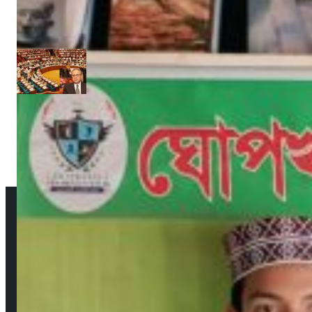
জুন ১৩, ২০১৭
আমাদের সম্পর্কে
উপদেষ্টা সম্পাদক: দেবদাস মজুমদার