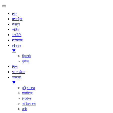
হোম
মঠবাড়িয়া
উপকূল
জাতীয়
রাজনীতি
দৃশ্যকাব্য
খেলাধুলা
▼
ক্রিকেট
ফুটবল
শিক্ষা
ধর্ম ও জীবন
অন্যান্য
▼
মুক্তি-কথা
সারাবিশ্ব
বিনোদন
সাহিত্য কথা
নারী