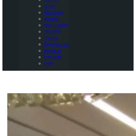
খেলাধুলা
কৃষি ও বাণিজ্য
এক্সক্লুসিভ
বিজ্ঞান ও প্রযুক্তি
লাইফ স্টাইল
সাক্ষাৎকার
ভিন্ন স্বাদের খবর
উপকূলের মুখ
তৃণমূল সংলাপ
অপরাধ