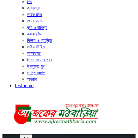
শিশু
জনস্বাস্থ্য
লাইভ টিভি
খোলা কলাম
কৃষি ও বাণিজ্য
এক্সক্লুসিভ
বিজ্ঞান ও প্রযুক্তি
লাইফ স্টাইল
সাক্ষাৎকার
ভিন্ন স্বাদের খবর
উপকূলের মুখ
তৃণমূল সংলাপ
অপরাধ
testhome