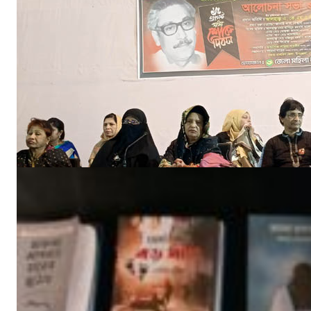
‘ইফতার সহানুভূতি’ উদ্যোগের সূচনা হলো ঘোপখালী স্পোর্টস ক্লাব ও পাঠাগার
মার্চ ৪, ২০২৫
‘উপকূলবাসীকে সুরক্ষায় তিন হাজার কোটি টাকার প্রকল্প’ :: সংসদে পানি সম্পদমন্ত্রী