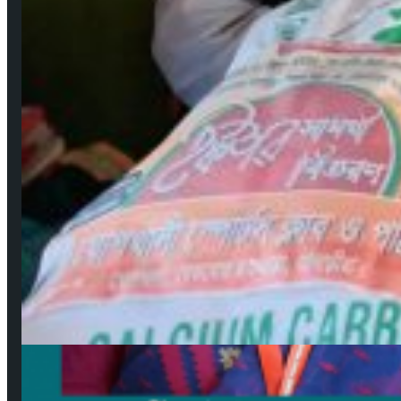
বঙ্গবন্ধুর শাহাদাৎ বার্ষিকী উপলক্ষে পিরোজপুরে জেলা মহিলা আওয়ামীলীগের দোয়া মাহফিল
আগ ১৮, ২০২৩
গুরুত্বপূর্ণ লিংকসমূহ
কপিরাইট ও ডিসক্লেইমার
নিয়মাবলী
বিজ্ঞাপন
যোগাযোগ
সম্পাদকমণ্ডলী