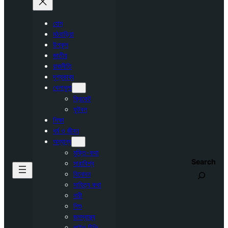
হোম
মঠবাড়িয়া
উপকূল
জাতীয়
রাজনীতি
দৃশ্যকাব্য
খেলাধুলা
ক্রিকেট
ফুটবল
শিক্ষা
ধর্ম ও জীবন
অন্যান্য
মুক্তি-কথা
Search
সারাবিশ্ব
বিনোদন
সাহিত্য কথা
নারী
শিশু
জনস্বাস্থ্য
লাইভ টিভি