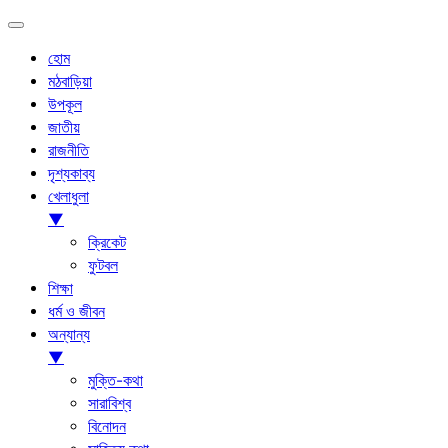
হোম
মঠবাড়িয়া
উপকূল
জাতীয়
রাজনীতি
দৃশ্যকাব্য
খেলাধুলা
▼
ক্রিকেট
ফুটবল
শিক্ষা
ধর্ম ও জীবন
অন্যান্য
▼
মুক্তি-কথা
সারাবিশ্ব
বিনোদন