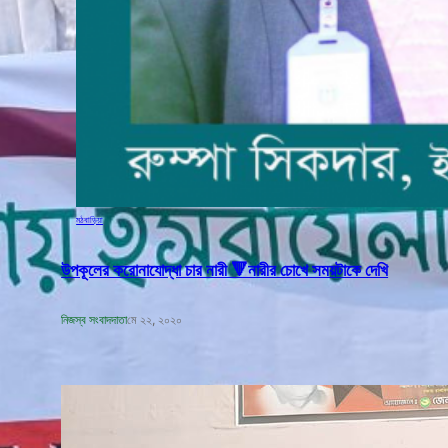
মঠবাড়িয়া
উপকূলের করোনাযোদ্ধা চার নারী 🔻নারীর চোখে সময়টাকে দেখি
নিজস্ব সংবাদদাতা
মে ২২, ২০২০
বঙ্গবন্ধুর শাহাদাৎ বার্ষিকী উপলক্ষে পিরোজপুরে
জেলা মহিলা আওয়ামীলীগের দোয়া মাহফিল