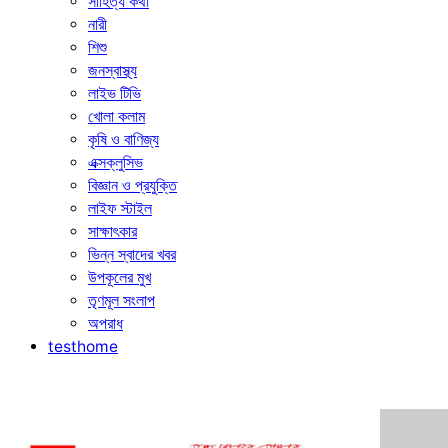
সাহিত্য কথা
নারী
শিশু
জনস্বাস্থ্য
লাইভ টিভি
খোলা কলাম
কৃষি ও বাণিজ্য
এক্সক্লুসিভ
বিজ্ঞান ও প্রযুক্তি
লাইফ স্টাইল
সাক্ষাৎকার
ভিন্ন স্বাদের খবর
উপকূলের মুখ
তৃণমূল সংলাপ
অপরাধ
testhome