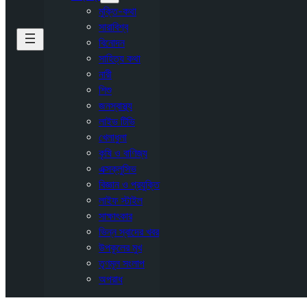
মুক্তি-কথা
সারাবিশ্ব
বিনোদন
সাহিত্য কথা
নারী
শিশু
জনস্বাস্থ্য
লাইভ টিভি
খেলাধুলা
কৃষি ও বাণিজ্য
এক্সক্লুসিভ
বিজ্ঞান ও প্রযুক্তি
লাইফ স্টাইল
সাক্ষাৎকার
ভিন্ন স্বাদের খবর
উপকূলের মুখ
তৃণমূল সংলাপ
অপরাধ