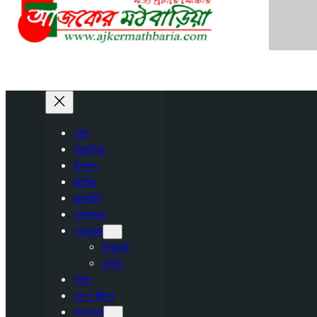
হোম
মঠবাড়িয়া
উপকূল
জাতীয়
রাজনীতি
দৃশ্যকাব্য
খেলাধুলা
ক্রিকেট
ফুটবল
শিক্ষা
ধর্ম ও জীবন
অন্যান্য