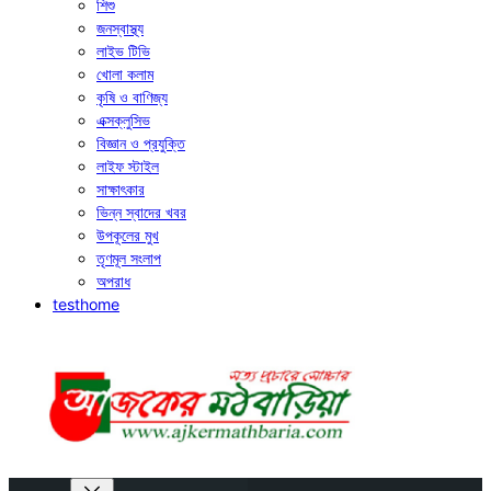
শিশু
জনস্বাস্থ্য
লাইভ টিভি
খোলা কলাম
কৃষি ও বাণিজ্য
এক্সক্লুসিভ
বিজ্ঞান ও প্রযুক্তি
লাইফ স্টাইল
সাক্ষাৎকার
ভিন্ন স্বাদের খবর
উপকূলের মুখ
তৃণমূল সংলাপ
অপরাধ
testhome