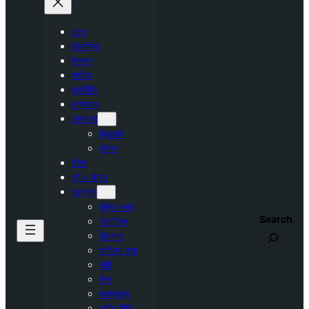
হোম
মঠবাড়িয়া
উপকূল
জাতীয়
রাজনীতি
দৃশ্যকাব্য
খেলাধুলা
ক্রিকেট
ফুটবল
শিক্ষা
ধর্ম ও জীবন
অন্যান্য
মুক্তি-কথা
Search
সারাবিশ্ব
বিনোদন
সাহিত্য কথা
নারী
শিশু
জনস্বাস্থ্য
লাইভ টিভি