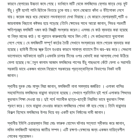
কারনে ফ্লোরের উচ্চতা কমে গেছে। বর্তমানে মাটি থেকে মসজিদের ফ্লোর মাত্র দেড় ফুট
উঁচু। বৃষ্টি হলেই পানি ছিটকে ভিতরে ঢুকে যায়। ফলে মেঝেতে কাঁদা ও উঁইপোকা লেগে
যায়। কয়েক বছর ধরে মেঝেতে লবনাক্ততা দেখা দিয়াছে। যে কারনে ফ্লোরম্যাট,পাটি ও
জায়নামাজ বিছানো কষ্টকর হয়ে পড়েছে।তিনি ক্ষোভের সাথে আরো জানান, সিডর পরবর্তী
ক্ষতিগ্রস্থ্য মসজিটি ৭জন কাঠ মিস্ত্রী সংস্কার করেন। এসময় যে কাঠ ব্যবহার করা হয়েছে
যা নিম্ন মানের কাঠ। যা পুরাতন কারুকার্যের সাথে মিল নেই। সে কাঠগুলোতে ঘুনপোকা
লেগে গেছে। যে মসজিদটি সম্পূর্ণ কাঠের তৈরী সেখানে সংস্কারের নামে পেরেক ব্যবহার করা
হয়েছে। ছাউনী টিনের স্ক্রু ঢিলে হওয়ার কারনে সামান্য বাতাসে টিন ঝর-ঝর করে। সেগুলো
ভালোভাবে আটকানো হয়নি।এমনকি চালার টিনের ওপর খোদাই করা আল্লাহু লেখা উঠিয়ে
ফেলা হয়েছে।অাবুল কালাম আজাদ মসজিদের পাশের উঁচু গাছগুলো কেঁটে ফেলা ও সরাসরি
সরকারি ভাবে একজন খাদেম নিয়োগে সরকারের প্রত্নত্বান্তিক বিভাগের নিকট দাবী
জানান।
স্থানীয় যুবক মোঃ মাসুদ মিয়া জানান, মসজিদটি নানা সমস্যায় জর্জরিত । এলাকা বাসির
সহযোগিতায় মসজিদের বারান্দা বাড়ানো হয়েছে। সেখানে প্রতিদিন দুই পর্বে এলাকার শিশুদের
কুরআন শিক্ষা দেওয়া হয়। দুই পর্বে শতাধীক ছাত্র-ছাত্রী নিয়মিত ভাবে কুরআন শিক্ষা
গ্রহণ করে। তবে বারান্দা দেওয়ার কারনে মসজিদের শোভা নষ্ট হয়ে গেছে। তিনি বারান্দার
বিকল্প হিসেবে মসজিদের উপর দিয়ে বড় একটি ছাদ নির্মানের দাবী জানান।
স্থানীয় ইউপি চেয়ারম্যান মিয়া মোঃ ফারুক হোসেন ঘটনার সত্যতা স্বীকার করে জানান,
মমিন মসজিদটি আমাদের জাতীয় সম্পদ। এটি রক্ষণা-বেক্ষনের জন্য একজন দায়িত্বশীল
লোকের প্রয়োজন ৷