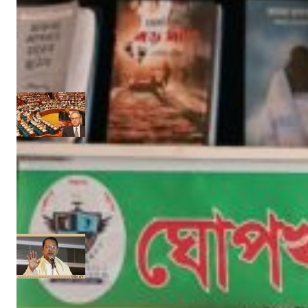
‘ইফতার সহানুভূতি’ উদ্যোগের সূচনা হলো ঘোপখালী স্পোর্টস ক্লাব ও পাঠাগার
Admin
মার্চ ৪, ২০২৫
‘উপকূলবাসীকে সুরক্ষায় তিন হাজার কোটি টাকার প্রকল্প’ :: সংসদে পানি সম্পদমন্ত্রী
নিজস্ব সংবাদদাতা
জুন ১৩, ২০১৭