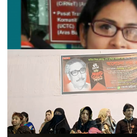
বঙ্গবন্ধুর শাহাদাৎ বার্ষিকী উপলক্ষে পিরোজপুরে জেলা মহিলা আওয়ামীলীগের দোয়া মাহফিল
আগ ১৮, ২০২৩
‘ইফতার সহানুভূতি’ উদ্যোগের সূচনা হলো ঘোপখালী স্পোর্টস ক্লাব ও পাঠাগার
মার্চ ৪, ২০২৫