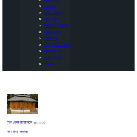
খেলাধুলা
কৃষি ও বাণিজ্য
এক্সক্লুসিভ
বিজ্ঞান ও প্রযুক্তি
লাইফ স্টাইল
সাক্ষাৎকার
ভিন্ন স্বাদের খবর
উপকূলের মুখ
তৃণমূল সংলাপ
অপরাধ
আল রেজা রায়হান
নভে ২৮, ২০১৫
ধর্ম ও জীবন
, 
মঠবাড়িয়া