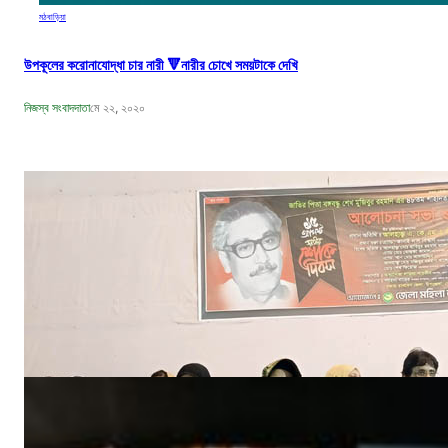
মঠবাড়িয়া
উপকূলের করোনাযোদ্ধা চার নারী 🔻নারীর চোখে সময়টাকে দেখি
নিজস্ব সংবাদদাতা
মে ২২, ২০২০
বঙ্গবন্ধুর শাহাদাৎ বার্ষিকী উপলক্ষে পিরোজপুরে জেলা মহিলা আওয়ামীলীগের দোয়া মাহফিল
নিজস্ব সংবাদদাতা
আগ ১৮, ২০২৩