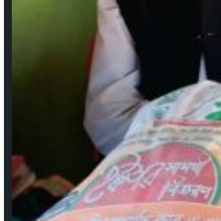
উপকূলের করোনাযোদ্ধা চার নারী 🔻নারীর চোখে সময়টাকে দেখি
মে ২২, ২০২০
বঙ্গবন্ধুর শাহাদাৎ বার্ষিকী উপলক্ষে পিরোজপুরে জেলা মহিলা আওয়ামীলীগের দোয়া মাহফিল
আগ ১৮, ২০২৩
গুরুত্বপূর্ণ লিংকসমূহ
কপিরাইট ও ডিসক্লেইমার