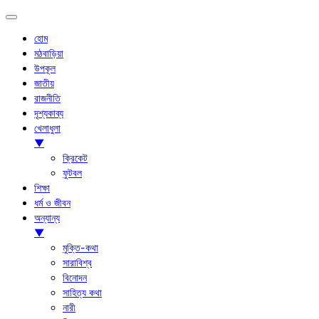
হোম
মঠবাড়িয়া
উপকূল
জাতীয়
রাজনীতি
দৃশ্যকাব্য
খেলাধুলা
▼
ক্রিকেট
ফুটবল
শিক্ষা
ধর্ম ও জীবন
অন্যান্য
▼
মুক্তি-কথা
সারাবিশ্ব
বিনোদন
সাহিত্য কথা
নারী