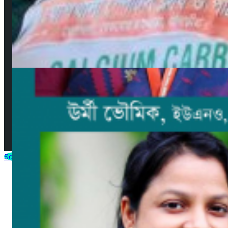
নিয়মাবলী
বিজ্ঞাপন
যোগাযোগ
সম্পাদকমণ্ডলী
© 2025 by AjkerMathbaria.Com. All Rights Reserved |
Developed by
Virtuanic
Scroll to Top