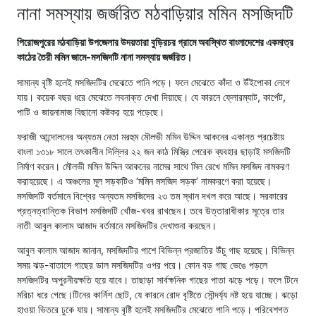
নানা সমস্যায় জর্জরিত মঠবাড়িয়ার মমিন মসজিদটি
পিরোজপুরের মঠবাড়িয়া উপজেলার উদয়তারা বুড়িরচর গ্রামে অবস্থিত বাংলাদেশের একমাত্র
কাঠের তৈরী মমিন জামে-মসজিদটি নানা সমস্যায় জর্জরিত।
সামান্য বৃষ্টি হলেই মসজিদটির মেঝেতে পানি পড়ে। ফলে মেঝেতে কাঁদা ও উঁইপোকা লেগে
যায়। কয়েক বছর ধরে মেঝেতে লবনাক্ত দেখা দিয়াছে। যে কারনে ফ্লোরম্যাট, কার্পেট,
পাটি ও জায়নামাজ বিছানো কষ্টকর হয়ে পড়েছে।
ফরাজী আন্দোলনের অন্যতম নেতা মরহুম মৌলভী মমিন উদ্দিন আকনের একান্ত প্রচেষ্টায়
বাংলা ১৩১৮ সালে তৎকালীন দিল্লির ২২ জন কাঠ মিস্ত্রি পেরেক ব্যবহার ছাড়াই মসজিদটি
নির্মাণ করেন। মৌলভী মমিন উদ্দিন আকনের নামের সাথে মিল রেখে মমিন মসজিদ নামকরণ
করাহয়েছে। এ অঞ্চলের মূল সড়কটিও ‘মমিন মসজিদ সড়ক’ নামকরণে করা হয়েছে।
মসজিদটি বর্তমানে বিশ্বের অন্যতম মসজিদের ২৩ তম স্থান দখল করে আছে। সরকারের
প্রত্নত্বান্তিক বিভাগ মসজিদটি খোঁজ-খবর রাখছেন। তবে উত্তারাধীকার সূত্রে তার
নাতী আবুল কালাম আজাদ বর্তমানে মসজিদটির দেখাশুনা করছেন।
আবুল কালাম আজাদ জানান, মসজিদটির পাশে বিভিন্ন প্রজাতির উঁচু গাছ হয়েছে। বিভিন্ন
সময় ঝড়-বাতাসে গাছের ডাল মসজিদটির ওপর পরে। কোন বড় গাছ ভেঙে পড়লে
মসজিদটির অপুরনীয়ক্ষতি হয়ে যাবে। তাছাড়া সার্বক্ষনিক গাছের পাতা ঝড়ে পড়ে। ফলে টিনে
মরিচা ধরে গেছে।টিনের কার্নিশ ছোট, যে কারনে রোদ বৃষ্টিতে সৌন্দর্য্য নষ্ট হয়ে যাচ্ছে। ঝড়ো
হাওয়া ভিতরে ঢুকে যায়। সামান্য বৃষ্টি হলেই মসজিদটির মেঝেতে পানি পড়ে। পরিবেশগত