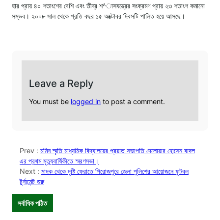
হার প্রায় ৪০ শতাংশের বেশি এবং তীব্র শ^াসযন্ত্রের সংক্রমণ প্রায় ২৩ শতাংশ কমানো
সম্ভব। ২০০৮ সাল থেকে প্রতি বছর ১৫ অক্টোবর দিবসটি পালিত হয়ে আসছে।
Leave a Reply
You must be
logged in
to post a comment.
Prev :
মমিন স্মৃতি মাধ্যমিক বিদ্যালয়ের প্রয়াত সভাপতি দেলোয়ার হোসেন বাদল
এর প্রথম মৃত্যুবার্ষিকীতে স্মরণসভা।
Next :
মাদক থেকে দৃষ্টি ফেরাতে পিরোজপুরে জেলা পুলিশের আয়োজনে ফুটবল
টুর্নামেন্ট শুরু
সর্বাধিক পঠিত