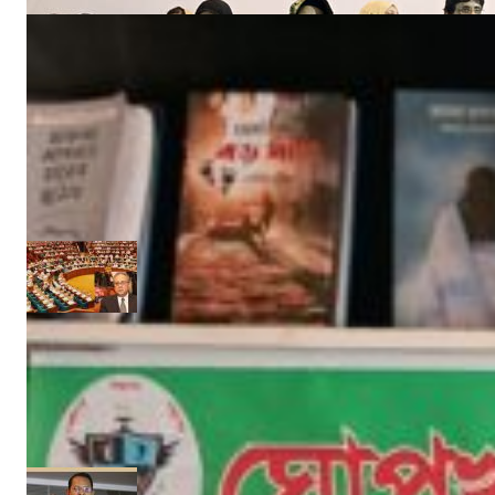
‘ইফতার সহানুভূতি’ উদ্যোগের সূচনা হলো ঘোপখালী স্পোর্টস ক্লাব ও পাঠাগার
Admin
মার্চ ৪, ২০২৫
‘উপকূলবাসীকে সুরক্ষায় তিন হাজার কোটি টাকার প্রকল্প’ :: সংসদে পানি সম্পদমন্ত্রী
নিজস্ব সংবাদদাতা
জুন ১৩, ২০১৭