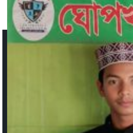
আমাদের সম্পর্কে
উপদেষ্টা সম্পাদক: দেবদাস মজুমদার
প্রকাশক ও সম্পাদক: মেহেদী হাসান বাবু ফরাজী
নির্বাহী সম্পাদক: শিবু মজুমদার
ব্যবস্থাপনা সম্পাদক: সবুজ রাসেল
বার্তা ও সাহিত্য সম্পাদক: মেহেদী হাসান (সাদাকাক)
Facebook
YouTube