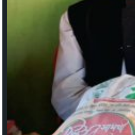
জনপ্রিয় সংবাদ
উপকূলের করোনাযোদ্ধা চার নারী 🔻নারীর চোখে সময়টাকে দেখি
মে ২২, ২০২০
বঙ্গবন্ধুর শাহাদাৎ বার্ষিকী উপলক্ষে পিরোজপুরে জেলা মহিলা আওয়ামীলীগের দোয়া মাহফিল
আগ ১৮, ২০২৩