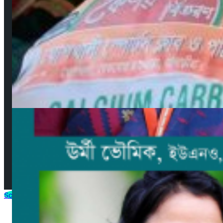
গুরুত্বপূর্ণ লিংকসমূহ
কপিরাইট ও ডিসক্লেইমার
নিয়মাবলী
বিজ্ঞাপন
যোগাযোগ
সম্পাদকমণ্ডলী
© 2025 by AjkerMathbaria.Com. All Rights Reserved |
Developed by
Virtuanic
Scroll to Top