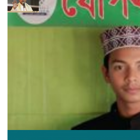
‘গণমাধ্যমকে সুরক্ষা দেবে অনলাইন নীতি ও সম্প্রচার আইন’
নিজস্ব সংবাদদাতা
মে ২৯, ২০১৭
সাম্প্রতিক খবর
উপকূলের করোনাযোদ্ধা চার নারী 🔻নারীর চোখে সময়টাকে দেখি
মে ২২, ২০২০