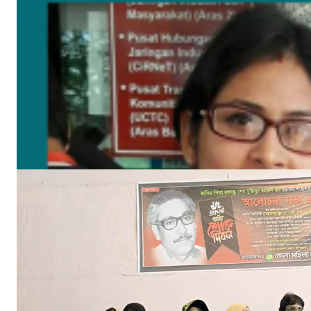
বঙ্গবন্ধুর শাহাদাৎ বার্ষিকী উপলক্ষে পিরোজপুরে জেলা মহিলা আওয়ামীলীগের দোয়া মাহফিল
আগ ১৮, ২০২৩
‘ইফতার সহানুভূতি’ উদ্যোগের সূচনা হলো ঘোপখালী স্পোর্টস ক্লাব ও পাঠাগার