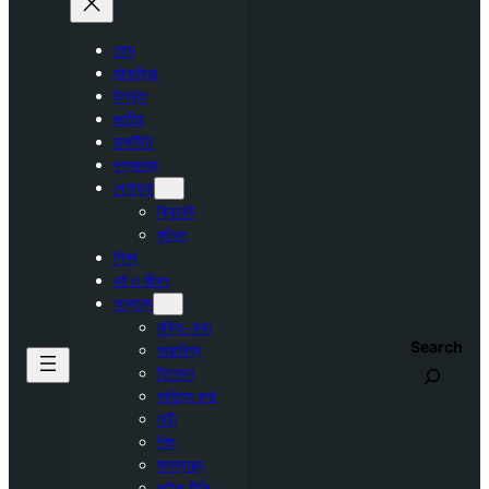
হোম
মঠবাড়িয়া
উপকূল
জাতীয়
রাজনীতি
দৃশ্যকাব্য
খেলাধুলা
ক্রিকেট
ফুটবল
শিক্ষা
ধর্ম ও জীবন
অন্যান্য
মুক্তি-কথা
Search
সারাবিশ্ব
বিনোদন
সাহিত্য কথা
নারী
শিশু
জনস্বাস্থ্য
লাইভ টিভি