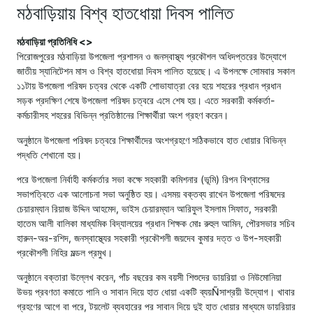
মঠবাড়িয়ায় বিশ্ব হাতধোয়া দিবস পালিত
মঠবাড়িয়া প্রতিনিধি <>
পিরোজপুরের মঠবাড়িয়া উপজেলা প্রশাসন ও জনস্বাস্থ্য প্রকৌশল অধিদপ্তরের উদ্যোগে
জাতীয় স্যানিটেশন মাস ও বিশ্ব হাতধোয়া দিবস পালিত হয়েছে। এ উপলক্ষে সোমবার সকাল
১১টায় উপজেলা পরিষদ চত্বর থেকে একটি শোভাযাত্রা বের হয়ে শহরের প্রধান প্রধান
সড়ক প্রদক্ষিণ শেষে উপজেলা পরিষদ চত্বরে এসে শেষ হয়। এতে সরকারী কর্মকর্তা-
কর্মচারীসহ শহরের বিভিন্ন প্রতিষ্ঠানের শিক্ষার্থীরা অংশ গ্রহণ করেন।
অনুষ্ঠানে উপজেলা পরিষদ চত্বরে শিক্ষার্থীদের অংশগ্রহণে সঠিকভাবে হাত ধোয়ার বিভিন্ন
পদ্ধতি শেখানো হয়।
পরে উপজেলা নির্বাহী কর্মকর্তার সভা কক্ষে সহকারী কমিশনার (ভূমি) রিপন বিশ্বাসের
সভাপত্বিতে এক আলোচনা সভা অনুষ্ঠিত হয়। এসময় বক্তব্য রাখেন উপজেলা পরিষদের
চেয়ারম্যান রিয়াজ উদ্দিন আহমেদ, ভাইস চেয়ারম্যান আরিফুল ইসলাম সিফাত, সরকারী
হাতেম আলী বালিকা মাধ্যমিক বিদ্যালয়ের প্রধান শিক্ষক মোঃ রুহুল আমিন, পৌরসভার সচিব
হারুন-অর-রশিদ, জনস্বাস্থ্যের সহকারী প্রকৌশলী জয়দেব কুমার দত্ত ও উপ-সহকারী
প্রকৌশলী নিহির মল্ডল প্রমুখ।
অনুষ্ঠানে বক্তারা উল্লেখ করেন, পাঁচ বছরের কম বয়সী শিশুদের ডায়রিয়া ও নিউমোনিয়া
উভয় প্রবণতা কমাতে পানি ও সাবান দিয়ে হাত ধোয়া একটি ব্যয়Ñসাশ্রয়ী উদ্যোগ। খাবার
গ্রহণের আগে বা পরে, টয়লেট ব্যবহারের পর সাবান দিয়ে দুই হাত ধোয়ার মাধ্যমে ডায়রিয়ার