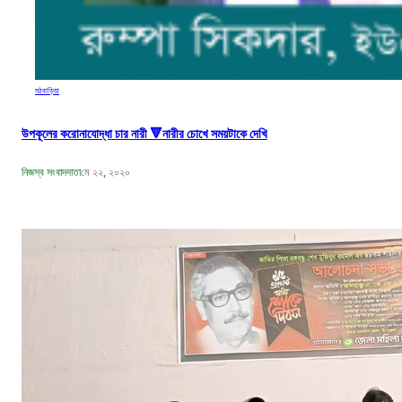
মঠবাড়িয়া
উপকূলের করোনাযোদ্ধা চার নারী 🔻নারীর চোখে সময়টাকে দেখি
নিজস্ব সংবাদদাতা
মে ২২, ২০২০
বঙ্গবন্ধুর শাহাদাৎ বার্ষিকী উপলক্ষে পিরোজপুরে জেলা মহিলা আওয়ামীলীগের দোয়া মাহফিল
নিজস্ব সংবাদদাতা
আগ ১৮, ২০২৩