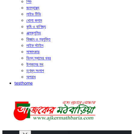
শিশু
জনস্বাস্থ্য
লাইভ টিভি
খোলা কলাম
কৃষি ও বাণিজ্য
এক্সক্লুসিভ
বিজ্ঞান ও প্রযুক্তি
লাইফ স্টাইল
সাক্ষাৎকার
ভিন্ন স্বাদের খবর
উপকূলের মুখ
তৃণমূল সংলাপ
অপরাধ
testhome