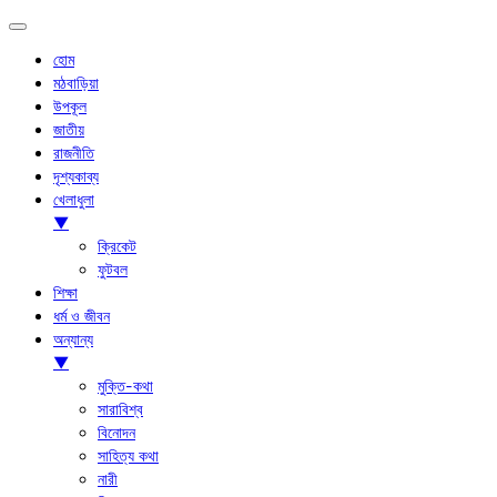
হোম
মঠবাড়িয়া
উপকূল
জাতীয়
রাজনীতি
দৃশ্যকাব্য
খেলাধুলা
▼
ক্রিকেট
ফুটবল
শিক্ষা
ধর্ম ও জীবন
অন্যান্য
▼
মুক্তি-কথা
সারাবিশ্ব
বিনোদন
সাহিত্য কথা
নারী