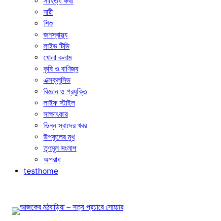
সাহিত্য কথা
নারী
শিশু
জনস্বাস্থ্য
লাইভ টিভি
খোলা কলাম
কৃষি ও বাণিজ্য
এক্সক্লুসিভ
বিজ্ঞান ও প্রযুক্তি
লাইফ স্টাইল
সাক্ষাৎকার
ভিন্ন স্বাদের খবর
উপকূলের মুখ
তৃণমূল সংলাপ
অপরাধ
testhome