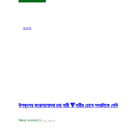
মঠবাড়িয়া
উপকূলের করোনাযোদ্ধা চার নারী 🔻নারীর চোখে সময়টাকে দেখি
নিজস্ব সংবাদদাতা
মে ২২, ২০২০