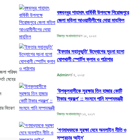
বঙ্গবন্ধুর শাহাদাৎ বার্ষিকী উপলক্ষে পিরোজপুরে
জেলা মহিলা আওয়ামীলীগের দোয়া মাহফিল
নিজস্ব সংবাদদাতা
আগ ১৮, ২০২৩
‘ইফতার সহানুভূতি’ উদ্যোগের সূচনা হলো
ঘোপখালী স্পোর্টস ক্লাব ও পাঠাগার
জেলা পরিষদ
Admin
মার্চ ৪, ২০২৫
্তা মেহের
‘উপকূলবাসীকে সুরক্ষায় তিন হাজার কোটি
ন
টাকার প্রকল্প’ :: সংসদে পানি সম্পদমন্ত্রী
ার বিতরণ
নিজস্ব সংবাদদাতা
জুন ১৩, ২০১৭
‘গণমাধ্যমকে সুরক্ষা দেবে অনলাইন নীতি ও
সম্প্রচার আইন’