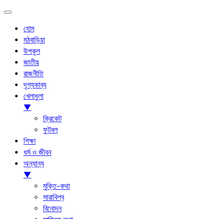
হোম
মঠবাড়িয়া
উপকূল
জাতীয়
রাজনীতি
দৃশ্যকাব্য
খেলাধুলা
▼
ক্রিকেট
ফুটবল
শিক্ষা
ধর্ম ও জীবন
অন্যান্য
▼
মুক্তি-কথা
সারাবিশ্ব
বিনোদন