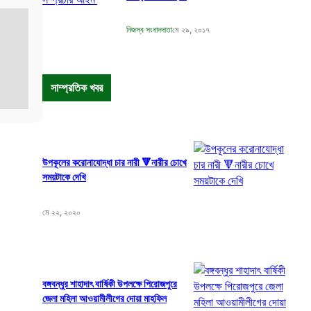
নিজস্ব সংবাদদাতা
মে ২৯, ২০১৭
সাম্প্রতিক খবর
উপকূলের করোনাযোদ্ধা চার নারী 🔻নারীর চোখে
সময়টাকে দেখি
মে ২২, ২০২০
বঙ্গবন্ধুর শাহাদাৎ বার্ষিকী উপলক্ষে পিরোজপুরে
জেলা মহিলা আওয়ামীলীগের দোয়া মাহফিল