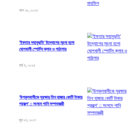
আগ ১৮, ২০২৩
‘ইফতার সহানুভূতি’ উদ্যোগের সূচনা হলো
ঘোপখালী স্পোর্টস ক্লাব ও পাঠাগার
মার্চ ৪, ২০২৫
‘উপকূলবাসীকে সুরক্ষায় তিন হাজার কোটি টাকার
প্রকল্প’ :: সংসদে পানি সম্পদমন্ত্রী
জুন ১৩, ২০১৭