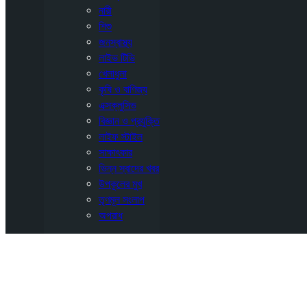
নারী
শিশু
জনস্বাস্থ্য
লাইভ টিভি
খেলাধুলা
কৃষি ও বাণিজ্য
এক্সক্লুসিভ
বিজ্ঞান ও প্রযুক্তি
লাইফ স্টাইল
সাক্ষাৎকার
ভিন্ন স্বাদের খবর
উপকূলের মুখ
তৃণমূল সংলাপ
অপরাধ