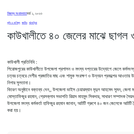
নিজস্ব সংবাদদাতা
মার্চ ১, ২০২৩
কৃষি ও বাণিজ্য
, 
জাতীয়
, 
মঠবাড়িয়া
কাউখালীতে ৪০ জেলের মাঝে ছাগল ও
কাউখালী প্রতিনিধি :
পিরোজপুরের কাউখালীতে উপজেলা প্রশাসন ও মৎস্য দপ্তরের উদ্যোগে জেলে কর্মসংস
চত্বর চত্বরে দেশীয় প্রজাতির মাছ এবং শামুক সংরক্ষণ ও উন্নয়ন প্রকল্পের আওতায় উ
নিগার সুলতানা।
বিতরণ অনুষ্ঠানে বক্তব্য দেন,, উপজেলা ভাইস চেয়ারম্যান মৃদুল আহমেদ সুমন, জেলা মৎস
মোস্তাফিজুর রহমান, প্রেসক্লাব সভাপতি রিয়াদ মাহমুদ সিকদার, সাধারণ সম্পাদক সৈয়
উপজেলা মৎস্য কর্মকর্তা হাফিজুর রহমান জানান, আটটি গ্রুপে ৪০ জন জেলেকে আটট
করা হয়।