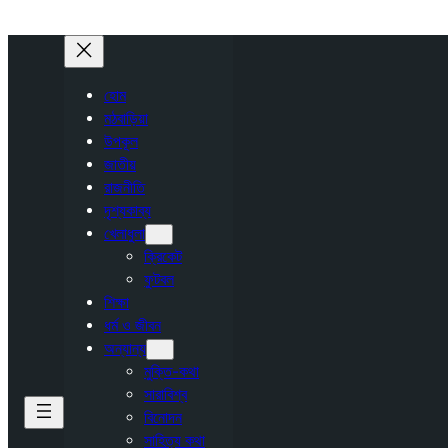
হোম
মঠবাড়িয়া
উপকূল
জাতীয়
রাজনীতি
দৃশ্যকাব্য
খেলাধুলা
ক্রিকেট
ফুটবল
শিক্ষা
ধর্ম ও জীবন
অন্যান্য
মুক্তি-কথা
সারাবিশ্ব
বিনোদন
সাহিত্য কথা