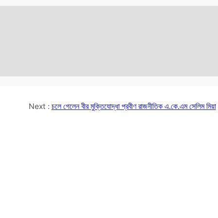
Next :
চলে গেলেন বীর মুক্তিযোদ্ধা প্রবীণ রাজনীতিক এ.কে.এম সেলিম মিয়া