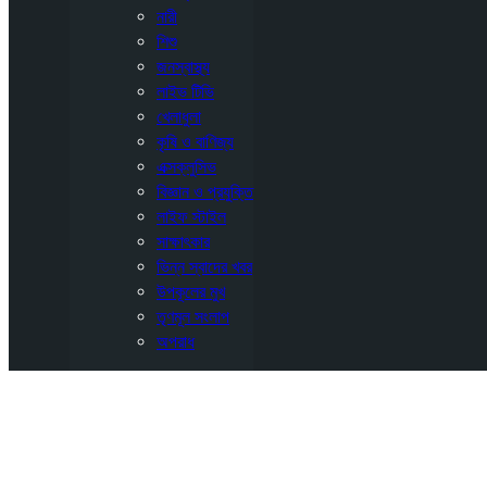
নারী
শিশু
জনস্বাস্থ্য
লাইভ টিভি
খেলাধুলা
কৃষি ও বাণিজ্য
এক্সক্লুসিভ
বিজ্ঞান ও প্রযুক্তি
লাইফ স্টাইল
সাক্ষাৎকার
ভিন্ন স্বাদের খবর
উপকূলের মুখ
তৃণমূল সংলাপ
অপরাধ