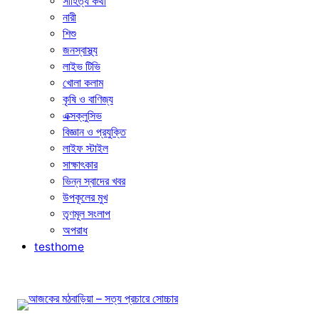
সাহিত্য কথা
নারী
শিশু
জনস্বাস্থ্য
লাইভ টিভি
খোলা কলাম
কৃষি ও বাণিজ্য
এক্সক্লুসিভ
বিজ্ঞান ও প্রযুক্তি
লাইফ স্টাইল
সাক্ষাৎকার
ভিন্ন স্বাদের খবর
উপকূলের মুখ
তৃণমূল সংলাপ
অপরাধ
testhome