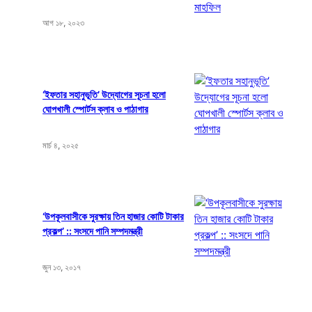
আগ ১৮, ২০২৩
‘ইফতার সহানুভূতি’ উদ্যোগের সূচনা হলো
ঘোপখালী স্পোর্টস ক্লাব ও পাঠাগার
মার্চ ৪, ২০২৫
‘উপকূলবাসীকে সুরক্ষায় তিন হাজার কোটি টাকার
প্রকল্প’ :: সংসদে পানি সম্পদমন্ত্রী
জুন ১৩, ২০১৭