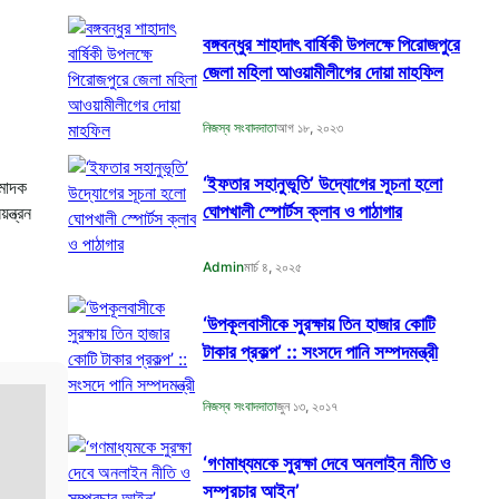
বঙ্গবন্ধুর শাহাদাৎ বার্ষিকী উপলক্ষে পিরোজপুরে
জেলা মহিলা আওয়ামীলীগের দোয়া মাহফিল
নিজস্ব সংবাদদাতা
আগ ১৮, ২০২৩
‘ইফতার সহানুভূতি’ উদ্যোগের সূচনা হলো
 মাদক
ঘোপখালী স্পোর্টস ক্লাব ও পাঠাগার
ন্ত্রন
Admin
মার্চ ৪, ২০২৫
‘উপকূলবাসীকে সুরক্ষায় তিন হাজার কোটি
টাকার প্রকল্প’ :: সংসদে পানি সম্পদমন্ত্রী
নিজস্ব সংবাদদাতা
জুন ১৩, ২০১৭
‘গণমাধ্যমকে সুরক্ষা দেবে অনলাইন নীতি ও
সম্প্রচার আইন’