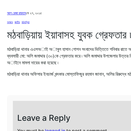
আল রেজা রায়হান
মে ২৭, ২০১৫
অপরাধ
, 
জাতীয়
, 
মঠবাড়িয়া
মঠবাড়িয়ায় ইয়াবাসহ যুবক গ্রেফতার 
মঠবাড়িয়া থানার এএসঅাই অাবুল হাসান গোপন সংবাদের ভিত্তিতে শনিবার রাতে অভিয
ব্যবসায়ী মো: অলি জমাদ্দার (৩০)কে গ্রেফতার করে ৷ অলি জমাদ্দার উপজেলার উত্তর মিঠা
অাইনে মামলা দায়ের করা হয়েছে ৷
মঠবাড়িয়া থানার অফিসার ইনচার্জ খন্দকার মোস্তাফিজুর রহমান জানান, অলির রিরুদ্ধে ম
Leave a Reply
You must be
logged in
to post a comment.