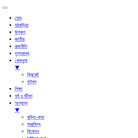
হোম
মঠবাড়িয়া
উপকূল
জাতীয়
রাজনীতি
দৃশ্যকাব্য
খেলাধুলা
▼
ক্রিকেট
ফুটবল
শিক্ষা
ধর্ম ও জীবন
অন্যান্য
▼
মুক্তি-কথা
সারাবিশ্ব
বিনোদন