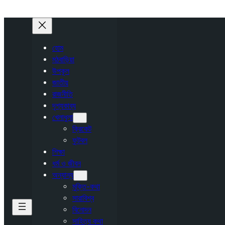
হোম
মঠবাড়িয়া
উপকূল
জাতীয়
রাজনীতি
দৃশ্যকাব্য
খেলাধুলা
ক্রিকেট
ফুটবল
শিক্ষা
ধর্ম ও জীবন
অন্যান্য
মুক্তি-কথা
সারাবিশ্ব
বিনোদন
সাহিত্য কথা