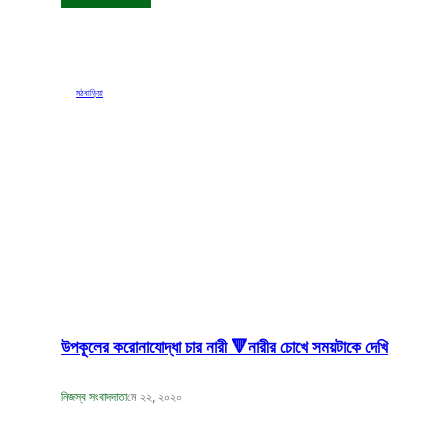
মঠবাড়িয়া
উপকূলের করোনাযোদ্ধা চার নারী 🔻নারীর চোখে সময়টাকে দেখি
নিজস্ব সংবাদদাতা
মে ২২, ২০২০