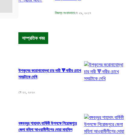
নিজস্ব সংবাদদাতা
মে ২৯, ২০১৭
সাম্প্রতিক খবর
উপকূলের করোনাযোদ্ধা চার নারী 🔻নারীর চোখে
সময়টাকে দেখি
মে ২২, ২০২০
বঙ্গবন্ধুর শাহাদাৎ বার্ষিকী উপলক্ষে পিরোজপুরে
জেলা মহিলা আওয়ামীলীগের দোয়া মাহফিল