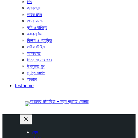
শিশু
জনস্বাস্থ্য
লাইভ টিভি
খোলা কলাম
কৃষি ও বাণিজ্য
এক্সক্লুসিভ
বিজ্ঞান ও প্রযুক্তি
লাইফ স্টাইল
সাক্ষাৎকার
ভিন্ন স্বাদের খবর
উপকূলের মুখ
তৃণমূল সংলাপ
অপরাধ
testhome
হোম