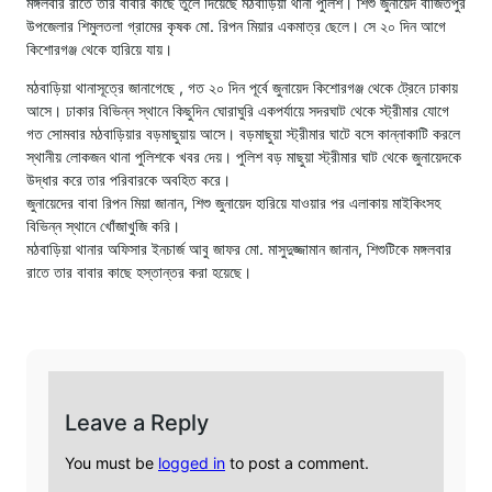
মঙ্গলবার রাতে তার বাবার কাছে তুলে দিয়েছে মঠবাড়িয়া থানা পুলিশ। শিশু জুনায়েদ বাজিতপুর
উপজেলার শিমুলতলা গ্রামের কৃষক মো. রিপন মিয়ার একমাত্র ছেলে। সে ২০ দিন আগে
কিশোরগঞ্জ থেকে হারিয়ে যায়।
মঠবাড়িয়া থানাসূত্রে জানাগেছে , গত ২০ দিন পূর্বে জুনায়েদ কিশোরগঞ্জ থেকে ট্রেনে ঢাকায়
আসে। ঢাকার বিভিন্ন স্থানে কিছুদিন ঘোরাঘুরি একপর্যায়ে সদরঘাট থেকে স্ট্রীমার যোগে
গত সোমবার মঠবাড়িয়ার বড়মাছুয়ায় আসে। বড়মাছুয়া স্ট্রীমার ঘাটে বসে কান্নাকাটি করলে
স্থানীয় লোকজন থানা পুলিশকে খবর দেয়। পুলিশ বড় মাছুয়া স্ট্রীমার ঘাট থেকে জুনায়েদকে
উদ্ধার করে তার পরিবারকে অবহিত করে।
জুনায়েদের বাবা রিপন মিয়া জানান, শিশু জুনায়েদ হারিয়ে যাওয়ার পর এলাকায় মাইকিংসহ
বিভিন্ন স্থানে খোঁজাখুজি করি।
মঠবাড়িয়া থানার অফিসার ইনচার্জ আবু জাফর মো. মাসুদুজ্জামান জানান, শিশুটিকে মঙ্গলবার
রাতে তার বাবার কাছে হস্তান্তর করা হয়েছে।
Leave a Reply
You must be
logged in
to post a comment.