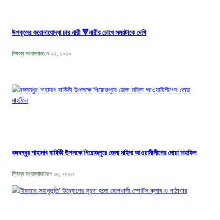
উপকূলের করোনাযোদ্ধা চার নারী 🔻নারীর চোখে সময়টাকে দেখি
নিজস্ব সংবাদদাতা
মে ২২, ২০২০
বঙ্গবন্ধুর শাহাদাৎ বার্ষিকী উপলক্ষে পিরোজপুরে জেলা মহিলা আওয়ামীলীগের দোয়া মাহফিল
নিজস্ব সংবাদদাতা
আগ ১৮, ২০২৩