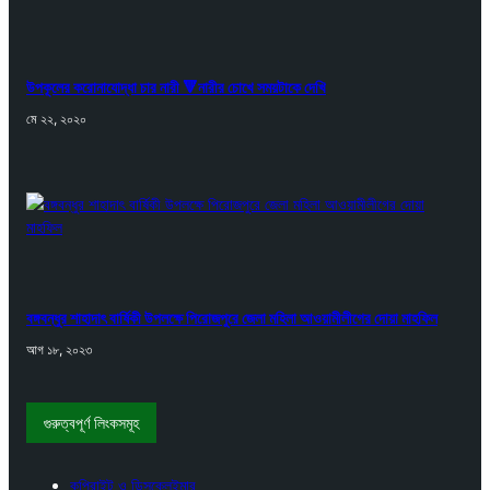
উপকূলের করোনাযোদ্ধা চার নারী 🔻নারীর চোখে সময়টাকে দেখি
মে ২২, ২০২০
বঙ্গবন্ধুর শাহাদাৎ বার্ষিকী উপলক্ষে পিরোজপুরে জেলা মহিলা আওয়ামীলীগের দোয়া মাহফিল
আগ ১৮, ২০২৩
গুরুত্বপূর্ণ লিংকসমূহ
কপিরাইট ও ডিসক্লেইমার