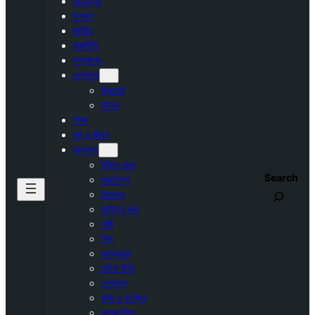
মঠবাড়িয়া
উপকূল
জাতীয়
রাজনীতি
দৃশ্যকাব্য
খেলাধুলা
ক্রিকেট
ফুটবল
শিক্ষা
ধর্ম ও জীবন
অন্যান্য
মুক্তি-কথা
Search
সারাবিশ্ব
বিনোদন
সাহিত্য কথা
নারী
শিশু
জনস্বাস্থ্য
লাইভ টিভি
খেলাধুলা
কৃষি ও বাণিজ্য
এক্সক্লুসিভ