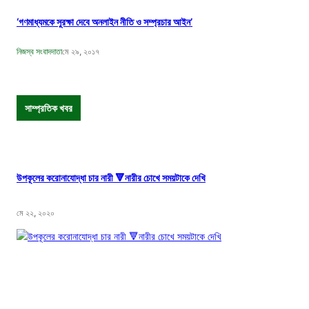
‘গণমাধ্যমকে সুরক্ষা দেবে অনলাইন নীতি ও সম্প্রচার আইন’
নিজস্ব সংবাদদাতা
মে ২৯, ২০১৭
সাম্প্রতিক খবর
উপকূলের করোনাযোদ্ধা চার নারী 🔻নারীর চোখে সময়টাকে দেখি
মে ২২, ২০২০