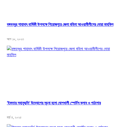
বঙ্গবন্ধুর শাহাদাৎ বার্ষিকী উপলক্ষে পিরোজপুরে জেলা মহিলা আওয়ামীলীগের দোয়া মাহফিল
আগ ১৮, ২০২৩
‘ইফতার সহানুভূতি’ উদ্যোগের সূচনা হলো ঘোপখালী স্পোর্টস ক্লাব ও পাঠাগার
মার্চ ৪, ২০২৫