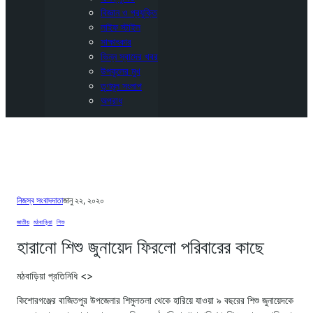
বিজ্ঞান ও প্রযুক্তি
লাইফ স্টাইল
সাক্ষাৎকার
ভিন্ন স্বাদের খবর
উপকূলের মুখ
তৃণমূল সংলাপ
অপরাধ
নিজস্ব সংবাদদাতা
জানু ২২, ২০২০
জাতীয়
, 
মঠবাড়িয়া
, 
শিশু
হারানো শিশু জুনায়েদ ফিরলো পরিবারের কাছে
মঠবাড়িয়া প্রতিনিধি <>
কিশোরগঞ্জের বাজিতপুর উপজেলার শিমুলতলা থেকে হারিয়ে যাওয়া ৯ বছরের শিশু জুনায়েদকে