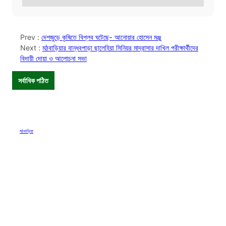
Prev :
দেশজুড়ে কৃষিতে বিপ্লব ঘটেছে- আনোয়ার হোসেন মঞ্জু
Next :
মঠবাড়িয়ার বান্ধবপাড়া ছালেহিয়া সিনিয়র মাদ্রাসার দাখিল পরীক্ষার্থীদের
বিদায়ী দোয়া ও আলোচনা সভা
সর্বাধিক পঠিত
মঠবাড়িয়া