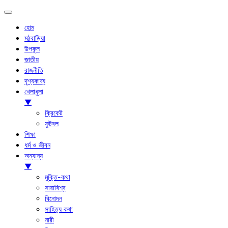
হোম
মঠবাড়িয়া
উপকূল
জাতীয়
রাজনীতি
দৃশ্যকাব্য
খেলাধুলা
▼
ক্রিকেট
ফুটবল
শিক্ষা
ধর্ম ও জীবন
অন্যান্য
▼
মুক্তি-কথা
সারাবিশ্ব
বিনোদন
সাহিত্য কথা
নারী