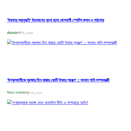
‘ইফতার সহানুভূতি’ উদ্যোগের সূচনা হলো ঘোপখালী স্পোর্টস ক্লাব ও পাঠাগার
Admin
মার্চ ৪, ২০২৫
‘উপকূলবাসীকে সুরক্ষায় তিন হাজার কোটি টাকার প্রকল্প’ :: সংসদে পানি সম্পদমন্ত্রী
নিজস্ব সংবাদদাতা
জুন ১৩, ২০১৭