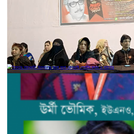
‘ইফতার সহানুভূতি’ উদ্যোগের সূচনা হলো ঘোপখালী স্পোর্টস ক্লাব ও পাঠাগার
মার্চ ৪, ২০২৫
‘উপকূলবাসীকে সুরক্ষায় তিন হাজার কোটি টাকার প্রকল্প’ :: সংসদে পানি সম্পদমন্ত্রী