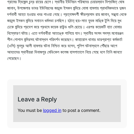
গ্রামের দ্বিজেন্দ চন্দ্র রায়ের ছেলে। স্থানীয় ইউনিয়ন পরিষদের চেয়ারম্যান বিশ্বজিত্ ঘোষ
জানান, উপজেলার ডাবর ইউনিয়নের জয়নন্দ ইসকন মন্দিরে বোমা হামলায় প্রাথমিকভাবে দুজন
দর্শনার্থী আহত হওয়ার খবর পাওয়া গেছে। প্রত্যক্ষদর্শী ক্ষীরপ্রসাদ রায় জানান, সন্ধ্যা থেকে
জয়নন্দ ইসকন মন্দিরে সনাতন ধর্মসভা চলছিল। হঠাত্ ছয়-সাত যুবক মাঙ্কি টুপি দিয়ে মুখ
ঢেকে মন্দিরে প্রবেশ করে প্রথমে কয়েক রাউন্ড গুলি ছোড়ে। এরপর কয়েকটি হাত বোমার
বিস্ফোরণ ঘটায়। এতে দর্শনার্থীরা আতঙ্কে পালিয়ে যান। স্থানীয় সংসদ সদস্য মনোরঞ্জন
শীল গোপাল মন্দিরসহ ঘটনাস্থল পরিদর্শন করেছেন। কাহারোল থানার ভারপ্রাপ্ত কর্মকর্তা
(ওসি) মুনসুর আলী হামলার ঘটনা নিশ্চিত করে বলেন, পুলিশ ঘটনাস্থলে পৌঁছার আগে
আহতদের স্থানীয়রা দিনাজপুর মেডিকেল কলেজ হাসপাতালে নিয়ে গেছে বলে তিনি জানতে
পেরেছেন।
Leave a Reply
You must be
logged in
to post a comment.