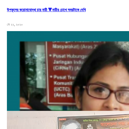
উপকূলের করোনাযোদ্ধা চার নারী 🔻নারীর চোখে সময়টাকে দেখি
মে ২২, ২০২০
বঙ্গবন্ধুর শাহাদাৎ বার্ষিকী উপলক্ষে পিরোজপুরে জেলা মহিলা আওয়ামীলীগের দোয়া মাহফিল
আগ ১৮, ২০২৩