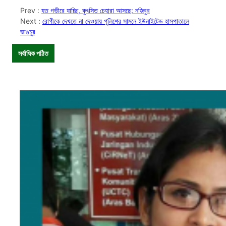
Prev :
যত গভীরে যাচ্ছি, কুৎসিত চেহারা আসছে: নজিবুর
Next :
রোগীকে দেখতে না দেওয়ায় পুলিশের সামনে ইউনাইটেড হাসপাতালে
ভাঙচুর
সর্বাধিক পঠিত