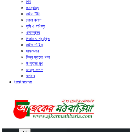
শিশু
জনস্বাস্থ্য
লাইভ টিভি
খোলা কলাম
কৃষি ও বাণিজ্য
এক্সক্লুসিভ
বিজ্ঞান ও প্রযুক্তি
লাইফ স্টাইল
সাক্ষাৎকার
ভিন্ন স্বাদের খবর
উপকূলের মুখ
তৃণমূল সংলাপ
অপরাধ
testhome