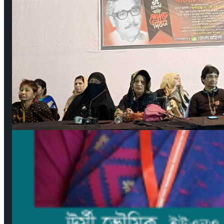
বঙ্গবন্ধুর শাহাদাৎ বার্ষিকী উপলক্ষে পিরোজপুরে জেলা মহিলা আওয়ামীলীগের দোয়া মাহফিল
আগ ১৮, ২০২৩
গুরুত্বপূর্ণ লিংকসমূহ
কপিরাইট ও ডিসক্লেইমার
নিয়মাবলী
বিজ্ঞাপন
যোগাযোগ
সম্পাদকমণ্ডলী