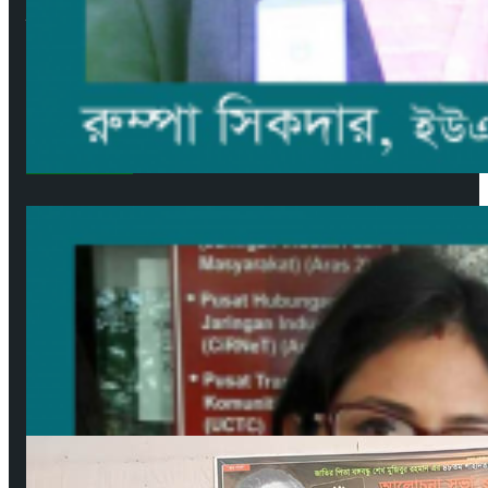
ব্যবস্থাপনা সম্পাদক: সবুজ রাসেল
বার্তা ও সাহিত্য সম্পাদক: মেহেদী হাসান (সাদাকাক)
Facebook
YouTube
জনপ্রিয় সংবাদ
উপকূলের করোনাযোদ্ধা চার নারী 🔻নারীর চোখে সময়টাকে দেখি
মে ২২, ২০২০