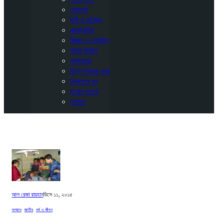
খেলাধুলা
কৃষি ও বাণিজ্য
এক্সক্লুসিভ
বিজ্ঞান ও প্রযুক্তি
লাইফ স্টাইল
সাক্ষাৎকার
ভিন্ন স্বাদের খবর
উপকূলের মুখ
তৃণমূল সংলাপ
অপরাধ
আল রেজা রায়হান
ডিসে ১১, ২০১৫
অপরাধ
, 
জাতীয়
, 
ধর্ম ও জীবন