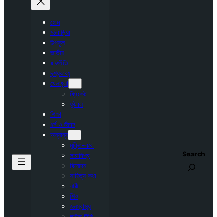
হোম
মঠবাড়িয়া
উপকূল
জাতীয়
রাজনীতি
দৃশ্যকাব্য
খেলাধুলা
ক্রিকেট
ফুটবল
শিক্ষা
ধর্ম ও জীবন
অন্যান্য
মুক্তি-কথা
Search
সারাবিশ্ব
বিনোদন
সাহিত্য কথা
নারী
শিশু
জনস্বাস্থ্য
লাইভ টিভি