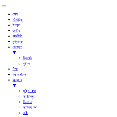
হোম
মঠবাড়িয়া
উপকূল
জাতীয়
রাজনীতি
দৃশ্যকাব্য
খেলাধুলা
▼
ক্রিকেট
ফুটবল
শিক্ষা
ধর্ম ও জীবন
অন্যান্য
▼
মুক্তি-কথা
সারাবিশ্ব
বিনোদন
সাহিত্য কথা
নারী