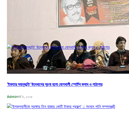
বঙ্গবন্ধুর শাহাদাৎ বার্ষিকী উপলক্ষে পিরোজপুরে জেলা মহিলা আওয়ামীলীগের দোয়া মাহফিল
নিজস্ব সংবাদদাতা
আগ ১৮, ২০২৩
‘ইফতার সহানুভূতি’ উদ্যোগের সূচনা হলো ঘোপখালী স্পোর্টস ক্লাব ও পাঠাগার
Admin
মার্চ ৪, ২০২৫