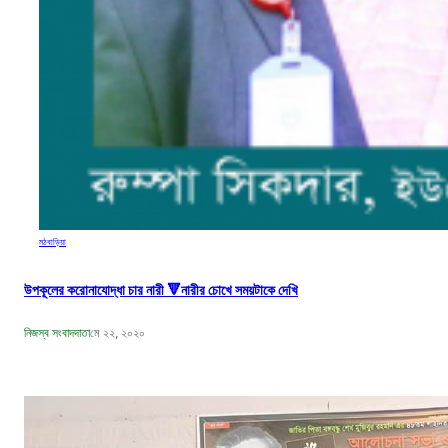
মঠবাড়িয়া
উপকূলের করোনাযোদ্ধা চার নারী 🔻নারীর চোখে সময়টাকে দেখি
নিজস্ব সংবাদদাতা
মে ২২, ২০২০