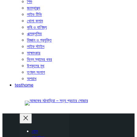
শিশু
জনস্বাস্থ্য
লাইভ টিভি
খোলা কলাম
কৃষি ও বাণিজ্য
এক্সক্লুসিভ
বিজ্ঞান ও প্রযুক্তি
লাইফ স্টাইল
সাক্ষাৎকার
ভিন্ন স্বাদের খবর
উপকূলের মুখ
তৃণমূল সংলাপ
অপরাধ
testhome
হোম