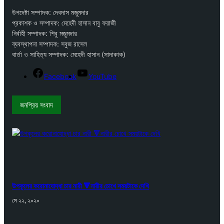
উপদেষ্টা সম্পাদক: দেবদাস মজুমদার
প্রকাশক ও সম্পাদক: মেহেদী হাসান বাবু ফরাজী
নির্বাহী সম্পাদক: শিবু মজুমদার
ব্যবস্থাপনা সম্পাদক: সবুজ রাসেল
বার্তা ও সাহিত্য সম্পাদক: মেহেদী হাসান (সাদাকাক)
Facebook
YouTube
জনপ্রিয় সংবাদ
উপকূলের করোনাযোদ্ধা চার নারী 🔻নারীর চোখে সময়টাকে দেখি
মে ২২, ২০২০