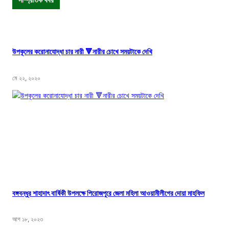
উপকূলের করোনাযোদ্ধা চার নারী 🔻নারীর চোখে সময়টাকে দেখি
মে ২২, ২০২০
বঙ্গবন্ধুর শাহাদাৎ বার্ষিকী উপলক্ষে পিরোজপুরে জেলা মহিলা আওয়ামীলীগের দোয়া মাহফিল
আগ ১৮, ২০২৩