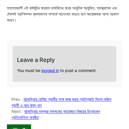
সপ্তাহব্যাপী এই কর্মসূচির মাধ্যমে খামারিদের মধ্যে আধুনিক প্রযুক্তি, স্বাস্থ্যসেবা এবং
টেকসই প্রাণিসম্পদ ব্যবস্থাপনা সম্পর্কে সচেতনতা বাড়বে বলে আয়োজকরা আশা প্রকাশ
করেন।
Leave a Reply
You must be
logged in
to post a comment.
Prev :
মঠবাড়িয়ায় ঘোষিত প্রার্থীর পক্ষে কাজ করার প্রতিশ্রুতি দিলেন বঞ্চিত
প্রার্থী এ আর মামুন খান
Next :
মঠবাড়িয়ায় বসুন্ধরা শুভসংঘের আয়োজনে বিজয়ের চিত্রাংকন
প্রতিযোগিতা অনুষ্ঠিত