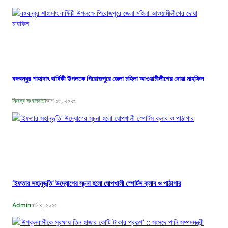
বঙ্গবন্ধুর শাহাদাৎ বার্ষিকী উপলক্ষে পিরোজপুরে জেলা মহিলা আওয়ামীলীগের দোয়া মাহফিল
নিজস্ব সংবাদদাতা
আগ ১৮, ২০২৩
‘ইফতার সহানুভূতি’ উদ্যোগের সূচনা হলো ঘোপখালী স্পোর্টস ক্লাব ও পাঠাগার
Admin
মার্চ ৪, ২০২৫