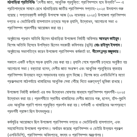
মঠবাড়িয়া প্রতিনিধিঃ
“দেশীয় জাত, আধুনিক প্রযুক্তি: প্রাণিসম্পদে হবে উন্নতি”— এ
প্রতিপাদ্যকে সামনে রেখে মঠবাড়িয়ায় জাতীয় প্রাণিসম্পদ সপ্তাহ-২০২৫ উদযাপন শুরু
হয়েছে। সপ্তাহব্যাপী কর্মসূচি উপলক্ষে আজ (২৬ নভেম্বর ২০২৫) উপজেলা প্রাণিসম্পদ
দপ্তর ও ভেটেরিনারি হাসপাতাল চত্বরে সড়ক র‍্যালি, উদ্বোধন, আলোচনা সভা ও
প্রাণিসম্পদ প্রদর্শনীর আয়োজন করা হয়।
অনুষ্ঠানের প্রধান অতিথি ছিলেন মঠবাড়িয়া উপজেলা নির্বাহী অফিসার
আবদুল কাইয়ূম
।
বিশেষ অতিথি হিসেবে উপস্থিত ছিলেন সহকারী কমিশনার (ভূমি)
মোঃ রাইসুল ইসলাম
।
অনুষ্ঠানের সভাপতিত্ব করেন উপজেলা প্রাণিসম্পদ কর্মকর্তা ডা.
দীনেশ চন্দ্র মজুমদার
।
সকালে একটি বর্ণাঢ্য সড়ক র‍্যালি বের করা হয়। র‍্যালি শেষে প্রদর্শনী চত্বরে অনুষ্ঠিত হয়
আলোচনা সভা। বক্তারা বলেন, দেশীয় জাত সংরক্ষণ এবং আধুনিক প্রযুক্তির ব্যবহার
প্রাণিসম্পদ উন্নয়নে নতুন সম্ভাবনার দ্বার খুলে দিচ্ছে। বিশেষ করে এলডিডিপি’র মতো
প্রকল্পগুলো মাঠপর্যায়ে খামারিদের আধুনিক সেবা পৌঁছে দিতে গুরুত্বপূর্ণ ভূমিকা রাখছে।
উপজেলা নির্বাহী কর্মকর্তা এর শুভ উদ্বোধন ঘোষণার মাধ্যমে প্রাণিসম্পদ প্রদর্শনী-২০২৫
উদ্বোধন করা হয়। প্রদর্শনীতে স্থানীয় খামারিদের দেশীয় জাতের গরু, ছাগল, হাঁস-মুরগি
এবং আধুনিক প্রাণি পালন প্রযুক্তি প্রদর্শন করা হয়। দর্শনার্থী ও খামারিদের অংশগ্রহণে
প্রদর্শনী প্রাঙ্গণ ছিল উৎসবমুখর।
কর্মসূচির আয়োজনে ছিল উপজেলা প্রাণিসম্পদ দপ্তর ও ভেটেরিনারি হাসপাতাল, এবং
সহযোগিতায় উপজেলা প্রশাসন। অর্থায়ন করেছে প্রাণিসম্পদ ও ডেইরি উন্নয়ন প্রকল্প
(এলডিডিপি), প্রাণিসম্পদ অধিদপ্তর, মৎস্য ও প্রাণিসম্পদ মন্ত্রণালয়।