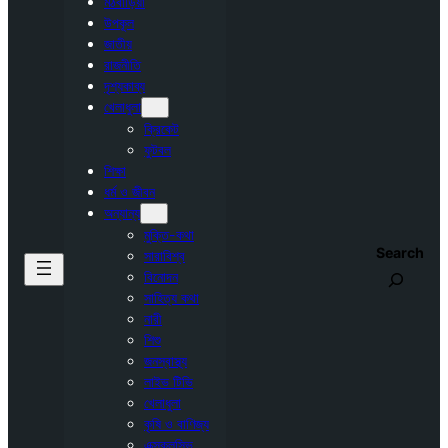
মঠবাড়িয়া
উপকূল
জাতীয়
রাজনীতি
দৃশ্যকাব্য
খেলাধুলা
ক্রিকেট
ফুটবল
শিক্ষা
ধর্ম ও জীবন
অন্যান্য
মুক্তি-কথা
Search
সারাবিশ্ব
বিনোদন
সাহিত্য কথা
নারী
শিশু
জনস্বাস্থ্য
লাইভ টিভি
খেলাধুলা
কৃষি ও বাণিজ্য
এক্সক্লুসিভ