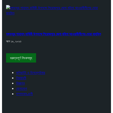
বঙ্গবন্ধুর শাহাদাৎ বার্ষিকী উপলক্ষে পিরোজপুরে জেলা মহিলা আওয়ামীলীগের দোয়া মাহফিল
আগ ১৮, ২০২৩
গুরুত্বপূর্ণ লিংকসমূহ
কপিরাইট ও ডিসক্লেইমার
নিয়মাবলী
বিজ্ঞাপন
যোগাযোগ
সম্পাদকমণ্ডলী