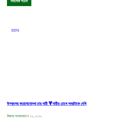
সর্বাধিক পঠিত
মঠবাড়িয়া
উপকূলের করোনাযোদ্ধা চার নারী 🔻নারীর চোখে সময়টাকে দেখি
নিজস্ব সংবাদদাতা
মে ২২, ২০২০