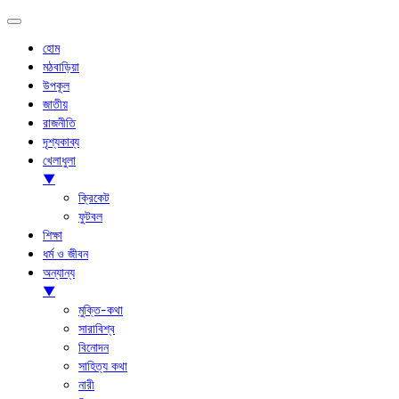
হোম
মঠবাড়িয়া
উপকূল
জাতীয়
রাজনীতি
দৃশ্যকাব্য
খেলাধুলা
▼
ক্রিকেট
ফুটবল
শিক্ষা
ধর্ম ও জীবন
অন্যান্য
▼
মুক্তি-কথা
সারাবিশ্ব
বিনোদন
সাহিত্য কথা
নারী