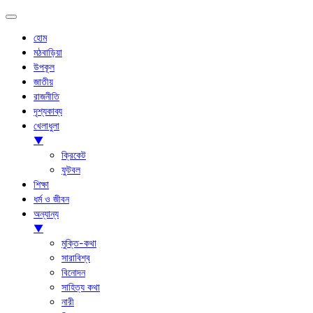
হোম
মঠবাড়িয়া
উপকূল
জাতীয়
রাজনীতি
দৃশ্যকাব্য
খেলাধুলা
▼
ক্রিকেট
ফুটবল
শিক্ষা
ধর্ম ও জীবন
অন্যান্য
▼
মুক্তি-কথা
সারাবিশ্ব
বিনোদন
সাহিত্য কথা
নারী