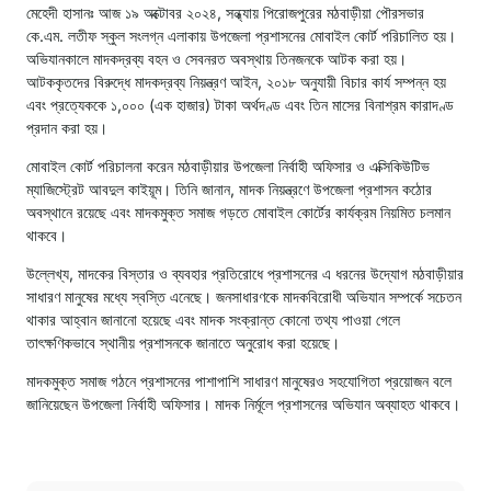
মেহেদী হাসানঃ আজ ১৯ অক্টোবর ২০২৪, সন্ধ্যায় পিরোজপুরের মঠবাড়ীয়া পৌরসভার
কে.এম. লতীফ স্কুল সংলগ্ন এলাকায় উপজেলা প্রশাসনের মোবাইল কোর্ট পরিচালিত হয়।
অভিযানকালে মাদকদ্রব্য বহন ও সেবনরত অবস্থায় তিনজনকে আটক করা হয়।
আটককৃতদের বিরুদ্ধে মাদকদ্রব্য নিয়ন্ত্রণ আইন, ২০১৮ অনুযায়ী বিচার কার্য সম্পন্ন হয়
এবং প্রত্যেককে ১,০০০ (এক হাজার) টাকা অর্থদণ্ড এবং তিন মাসের বিনাশ্রম কারাদণ্ড
প্রদান করা হয়।
মোবাইল কোর্ট পরিচালনা করেন মঠবাড়ীয়ার উপজেলা নির্বাহী অফিসার ও এক্সিকিউটিভ
ম্যাজিস্ট্রেট আবদুল কাইয়ূম। তিনি জানান, মাদক নিয়ন্ত্রণে উপজেলা প্রশাসন কঠোর
অবস্থানে রয়েছে এবং মাদকমুক্ত সমাজ গড়তে মোবাইল কোর্টের কার্যক্রম নিয়মিত চলমান
থাকবে।
উল্লেখ্য, মাদকের বিস্তার ও ব্যবহার প্রতিরোধে প্রশাসনের এ ধরনের উদ্যোগ মঠবাড়ীয়ার
সাধারণ মানুষের মধ্যে স্বস্তি এনেছে। জনসাধারণকে মাদকবিরোধী অভিযান সম্পর্কে সচেতন
থাকার আহ্বান জানানো হয়েছে এবং মাদক সংক্রান্ত কোনো তথ্য পাওয়া গেলে
তাৎক্ষণিকভাবে স্থানীয় প্রশাসনকে জানাতে অনুরোধ করা হয়েছে।
মাদকমুক্ত সমাজ গঠনে প্রশাসনের পাশাপাশি সাধারণ মানুষেরও সহযোগিতা প্রয়োজন বলে
জানিয়েছেন উপজেলা নির্বাহী অফিসার। মাদক নির্মূলে প্রশাসনের অভিযান অব্যাহত থাকবে।