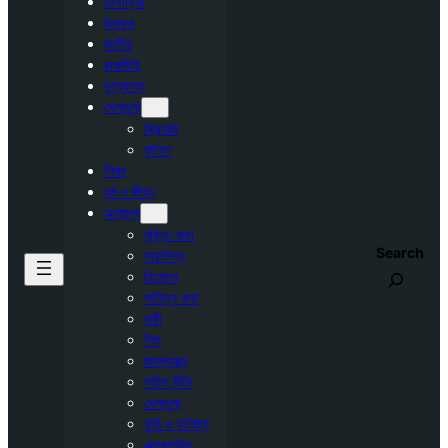
মঠবাড়িয়া
উপকূল
জাতীয়
রাজনীতি
দৃশ্যকাব্য
খেলাধুলা
ক্রিকেট
ফুটবল
শিক্ষা
ধর্ম ও জীবন
অন্যান্য
মুক্তি-কথা
Search
সারাবিশ্ব
বিনোদন
সাহিত্য কথা
নারী
শিশু
জনস্বাস্থ্য
লাইভ টিভি
খেলাধুলা
কৃষি ও বাণিজ্য
এক্সক্লুসিভ