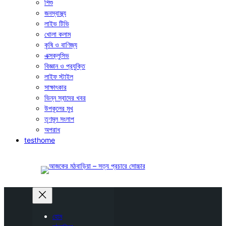
শিশু
জনস্বাস্থ্য
লাইভ টিভি
খোলা কলাম
কৃষি ও বাণিজ্য
এক্সক্লুসিভ
বিজ্ঞান ও প্রযুক্তি
লাইফ স্টাইল
সাক্ষাৎকার
ভিন্ন স্বাদের খবর
উপকূলের মুখ
তৃণমূল সংলাপ
অপরাধ
testhome
হোম