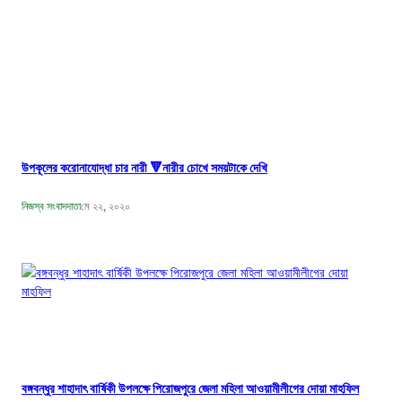
উপকূলের করোনাযোদ্ধা চার নারী 🔻নারীর চোখে সময়টাকে দেখি
নিজস্ব সংবাদদাতা
মে ২২, ২০২০
বঙ্গবন্ধুর শাহাদাৎ বার্ষিকী উপলক্ষে পিরোজপুরে জেলা মহিলা আওয়ামীলীগের দোয়া মাহফিল