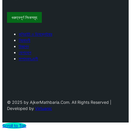
গুরুত্বপূর্ণ লিংকসমূহ
কপিরাইট ও ডিসক্লেইমার
নিয়মাবলী
বিজ্ঞাপন
যোগাযোগ
সম্পাদকমণ্ডলী
© 2025 by AjkerMathbaria.Com. All Rights Reserved |
Developed by
Virtuanic
Scroll to Top