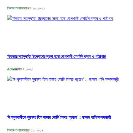
নিজস্ব সংবাদদাতা
আগ ১৮, ২০২৩
‘ইফতার সহানুভূতি’ উদ্যোগের সূচনা হলো ঘোপখালী স্পোর্টস ক্লাব ও পাঠাগার
Admin
মার্চ ৪, ২০২৫
‘উপকূলবাসীকে সুরক্ষায় তিন হাজার কোটি টাকার প্রকল্প’ :: সংসদে পানি সম্পদমন্ত্রী
নিজস্ব সংবাদদাতা
জুন ১৩, ২০১৭