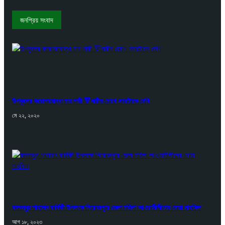
জনপ্রিয় সংবাদ
উপকূলের করোনাযোদ্ধা চার নারী 🔻নারীর চোখে সময়টাকে দেখি
মে ২২, ২০২০
বঙ্গবন্ধুর শাহাদাৎ বার্ষিকী উপলক্ষে পিরোজপুরে জেলা মহিলা আওয়ামীলীগের দোয়া মাহফিল
আগ ১৮, ২০২৩