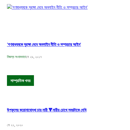
‘গণমাধ্যমকে সুরক্ষা দেবে অনলাইন নীতি ও সম্প্রচার আইন’
নিজস্ব সংবাদদাতা
মে ২৯, ২০১৭
সাম্প্রতিক খবর
উপকূলের করোনাযোদ্ধা চার নারী 🔻নারীর চোখে সময়টাকে দেখি
মে ২২, ২০২০