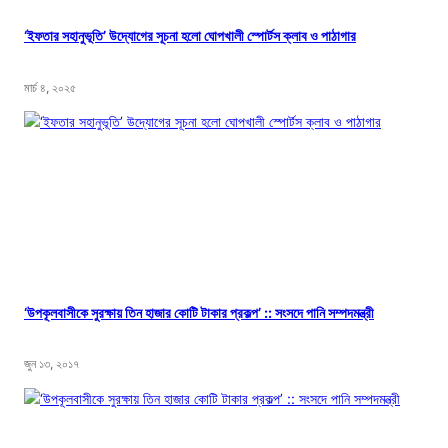
‘ইফতার সহানুভূতি’ উদ্যোগের সূচনা হলো ঘোপখালী স্পোর্টস ক্লাব ও পাঠাগার
মার্চ ৪, ২০২৫
‘উপকূলবাসীকে সুরক্ষায় তিন হাজার কোটি টাকার প্রকল্প’ :: সংসদে পানি সম্পদমন্ত্রী
জুন ১৩, ২০১৭