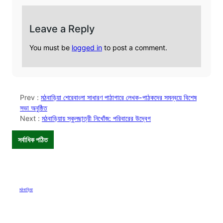
Leave a Reply
You must be
logged in
to post a comment.
Prev :
মঠবাড়িয়া শেরেবাংলা সাধারণ পাঠাগারে লেখক-পাঠকদের সমন্বয়ে বিশেষ
সভা অনুষ্ঠিত
Next :
মঠবাড়িয়ায় স্কুলছাত্রী নিখোঁজ: পরিবারের উদ্বেগ
সর্বাধিক পঠিত
মঠবাড়িয়া