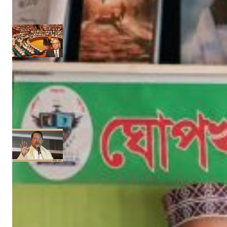
Admin
মার্চ ৪, ২০২৫
‘উপকূলবাসীকে সুরক্ষায় তিন হাজার কোটি টাকার প্রকল্প’ :: সংসদে পানি সম্পদমন্ত্রী
নিজস্ব সংবাদদাতা
জুন ১৩, ২০১৭
‘গণমাধ্যমকে সুরক্ষা দেবে অনলাইন নীতি ও সম্প্রচার আইন’
নিজস্ব সংবাদদাতা
মে ২৯, ২০১৭