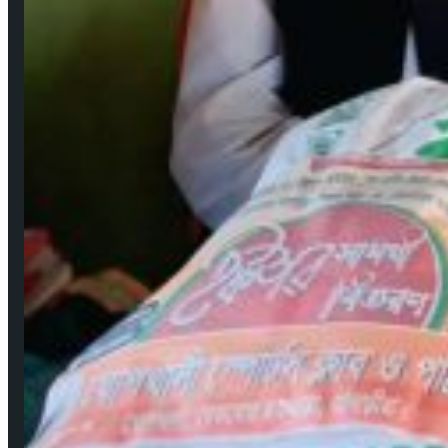
মে ২২, ২০২০
বঙ্গবন্ধুর শাহাদাৎ বার্ষিকী উপলক্ষে পিরোজপুরে জেলা মহিলা আওয়ামীলীগের দোয়া মাহফিল
আগ ১৮, ২০২৩
গুরুত্বপূর্ণ লিংকসমূহ
কপিরাইট ও ডিসক্লেইমার
নিয়মাবলী
বিজ্ঞাপন
যোগাযোগ
সম্পাদকমণ্ডলী