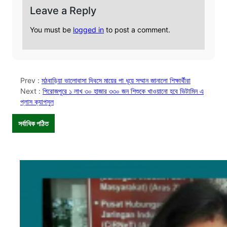
Leave a Reply
You must be
logged in
to post a comment.
Prev :
মঠবাড়িয়া ভালোবাসা দিবসে মায়ের পা ধূয়ে সম্মান জানালো শিক্ষার্থীরা
Next :
পিরোজপুরে ১ লাখ ৩০ হাজার ৩৩০ জন শিশুকে খাওয়ানো হবে ভিটামিন এ
প্লাস ক্যাপসুল
সর্বাধিক পঠিত