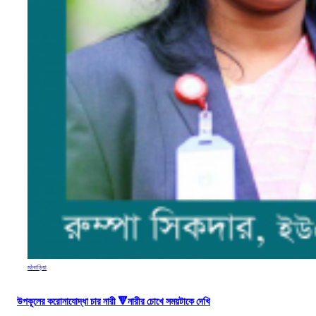
মঠবাড়িয়া
উপকূলের করোনাযোদ্ধা চার নারী 🔻নারীর চোখে সময়টাকে দেখি