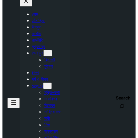
হোম
মঠবাড়িয়া
উপকূল
জাতীয়
রাজনীতি
দৃশ্যকাব্য
খেলাধুলা
ক্রিকেট
ফুটবল
শিক্ষা
ধর্ম ও জীবন
অন্যান্য
মুক্তি-কথা
Search
সারাবিশ্ব
বিনোদন
সাহিত্য কথা
নারী
শিশু
জনস্বাস্থ্য
লাইভ টিভি