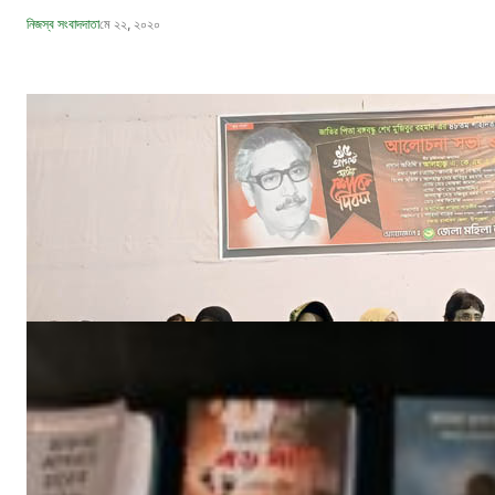
নিজস্ব সংবাদদাতা
মে ২২, ২০২০
বঙ্গবন্ধুর শাহাদাৎ বার্ষিকী উপলক্ষে পিরোজপুরে জেলা মহিলা আওয়ামীলীগের দোয়া মাহফিল
নিজস্ব সংবাদদাতা
আগ ১৮, ২০২৩
‘ইফতার সহানুভূতি’ উদ্যোগের সূচনা হলো ঘোপখালী স্পোর্টস ক্লাব ও পাঠাগার