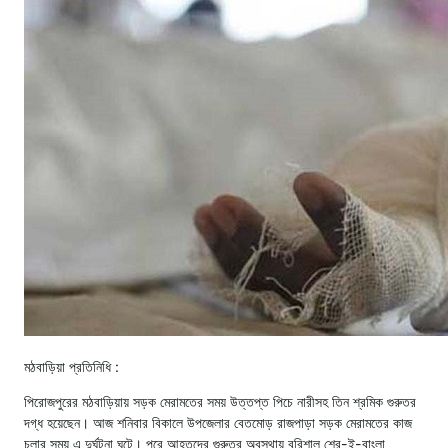
মঠবাড়িয়া প্রতিনিধি :
পিরোজপুরের মঠবাড়িয়ায় সড়ক মেরামতের সময় উত্তপ্ত পিচে নারীসহ তিন শ্রমিক গুরুতর
দগ্ধ হয়েছেন। আজ শনিবার বিকালে উপজেলার বেতমোড় রাজপাড়া সড়ক মেরামতের কাজ
চলার সময় এ দুর্ঘটনা ঘটে। পরে আহতদের গুরুতর অবস্থায় বরিশাল শের-ই-বাংলা