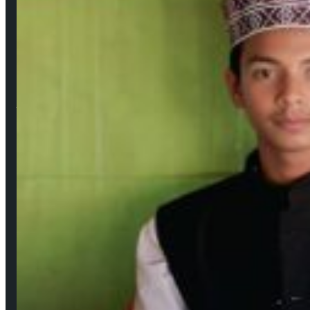
আমাদের সম্পর্কে
উপদেষ্টা সম্পাদক: দেবদাস মজুমদার
প্রকাশক ও সম্পাদক: মেহেদী হাসান বাবু ফরাজী
নির্বাহী সম্পাদক: শিবু মজুমদার
ব্যবস্থাপনা সম্পাদক: সবুজ রাসেল
বার্তা ও সাহিত্য সম্পাদক: মেহেদী হাসান (সাদাকাক)
Facebook
YouTube
জনপ্রিয় সংবাদ
উপকূলের করোনাযোদ্ধা চার নারী 🔻নারীর চোখে সময়টাকে দেখি