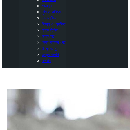
খেলাধুলা
কৃষি ও বাণিজ্য
এক্সক্লুসিভ
বিজ্ঞান ও প্রযুক্তি
লাইফ স্টাইল
সাক্ষাৎকার
ভিন্ন স্বাদের খবর
উপকূলের মুখ
তৃণমূল সংলাপ
অপরাধ