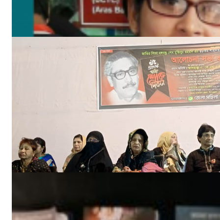
আগ ১৮, ২০২৩
‘ইফতার সহানুভূতি’ উদ্যোগের সূচনা হলো ঘোপখালী স্পোর্টস ক্লাব ও পাঠাগার
মার্চ ৪, ২০২৫