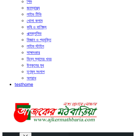
শিশু
জনস্বাস্থ্য
লাইভ টিভি
খোলা কলাম
কৃষি ও বাণিজ্য
এক্সক্লুসিভ
বিজ্ঞান ও প্রযুক্তি
লাইফ স্টাইল
সাক্ষাৎকার
ভিন্ন স্বাদের খবর
উপকূলের মুখ
তৃণমূল সংলাপ
অপরাধ
testhome