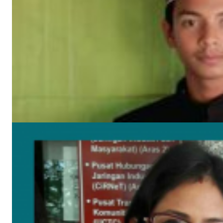
সাম্প্রতিক খবর
উপকূলের করোনাযোদ্ধা চার নারী 🔻নারীর চোখে সময়টাকে দেখি
মে ২২, ২০২০
বঙ্গবন্ধুর শাহাদাৎ বার্ষিকী উপলক্ষে পিরোজপুরে জেলা মহিলা আওয়ামীলীগের দোয়া মাহফিল