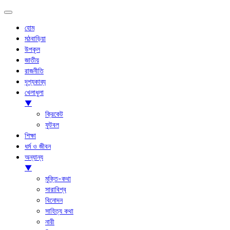
হোম
মঠবাড়িয়া
উপকূল
জাতীয়
রাজনীতি
দৃশ্যকাব্য
খেলাধুলা
▼
ক্রিকেট
ফুটবল
শিক্ষা
ধর্ম ও জীবন
অন্যান্য
▼
মুক্তি-কথা
সারাবিশ্ব
বিনোদন
সাহিত্য কথা
নারী