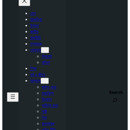
হোম
মঠবাড়িয়া
উপকূল
জাতীয়
রাজনীতি
দৃশ্যকাব্য
খেলাধুলা
ক্রিকেট
ফুটবল
শিক্ষা
ধর্ম ও জীবন
অন্যান্য
মুক্তি-কথা
Search
সারাবিশ্ব
বিনোদন
সাহিত্য কথা
নারী
শিশু
জনস্বাস্থ্য
লাইভ টিভি