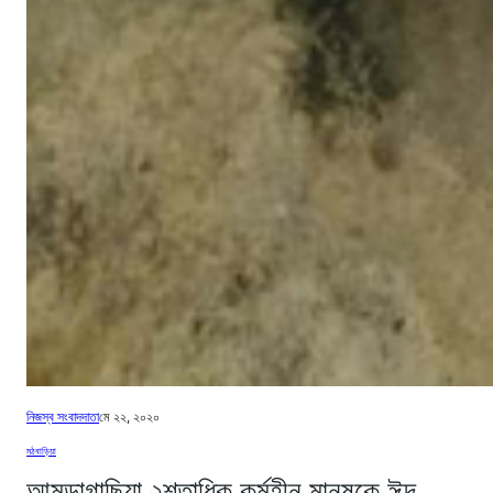
নিজস্ব সংবাদদাতা
মে ২২, ২০২০
মঠবাড়িয়া
আমড়াগাছিয়া ২শতাধিক কর্মহীন মানুষকে ঈদ