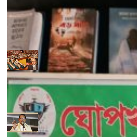
‘ইফতার সহানুভূতি’ উদ্যোগের সূচনা হলো ঘোপখালী স্পোর্টস ক্লাব ও পাঠাগার
Admin
মার্চ ৪, ২০২৫
‘উপকূলবাসীকে সুরক্ষায় তিন হাজার কোটি টাকার প্রকল্প’ :: সংসদে পানি সম্পদমন্ত্রী
নিজস্ব সংবাদদাতা
জুন ১৩, ২০১৭