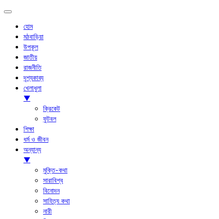
হোম
মঠবাড়িয়া
উপকূল
জাতীয়
রাজনীতি
দৃশ্যকাব্য
খেলাধুলা
▼
ক্রিকেট
ফুটবল
শিক্ষা
ধর্ম ও জীবন
অন্যান্য
▼
মুক্তি-কথা
সারাবিশ্ব
বিনোদন
সাহিত্য কথা
নারী