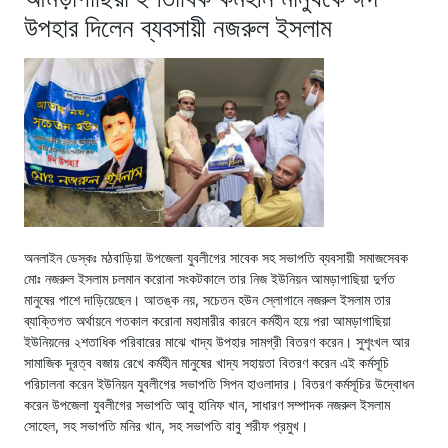
উপহার দিলেন ব্যবসায়ী নজরুল ইসলাম
অনলাইন ডেস্কঃ মঠবাড়িয়া উপজেলা যুবলীগের সাবেক সহ সভাপতি ব্যবসায়ী সমাজসেবক
মোঃ নজরুল ইসলাম চলমান করোনা সংকটকালে তার নিজ ইউনিয়ন আমড়াগাছিয়া দুর্গত
মানুষের পাশে দাড়িয়েছেন। আতঙ্ক নয়, সচেতন হউন স্লোগানে নজরুল ইসলাম তার
ব্যাক্তিগত অর্থায়নে গতকাল করোনা মহামারীর কারনে কর্মহীন হয়ে পরা আমড়াগাছিয়া
ইউনিয়নের ২শতাধিক পরিবারের মাঝে খাদ্য উপহার সামগ্রী বিতরণ করেন। সুশৃংখল আর
সামাজিক দূরত্ব বজায় রেখে কর্মহীন মানুষের খাদ্য সহায়তা বিতরণ করেন এই কর্মসূচি
পরিচালনা করেন ইউনিয়ন যুবলীগের সভাপতি সিপন হাওলাদার। বিতরণ কর্মসূচির উদ্বোধন
করেন উপজেলা যুবলীগের সভাপতি আবু হানিফ খান, সাধারণ সম্পাদক নজরুল ইসলাম
সোহেল, সহ সভাপতি মনির খান, সহ সভাপতি বাবু শরীফ প্রমুখ।