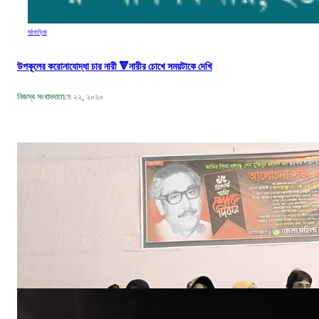
মঠবাড়িয়া
উপকূলের করোনাযোদ্ধা চার নারী 🔻নারীর চোখে সময়টাকে দেখি
নিজস্ব সংবাদদাতা
মে ২২, ২০২০
বঙ্গবন্ধুর শাহাদাৎ বার্ষিকী উপলক্ষে পিরোজপুরে জেলা মহিলা আওয়ামীলীগের দোয়া মাহফিল
নিজস্ব সংবাদদাতা
আগ ১৮, ২০২৩