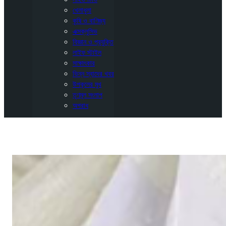
খেলাধুলা
কৃষি ও বাণিজ্য
এক্সক্লুসিভ
বিজ্ঞান ও প্রযুক্তি
লাইফ স্টাইল
সাক্ষাৎকার
ভিন্ন স্বাদের খবর
উপকূলের মুখ
তৃণমূল সংলাপ
অপরাধ