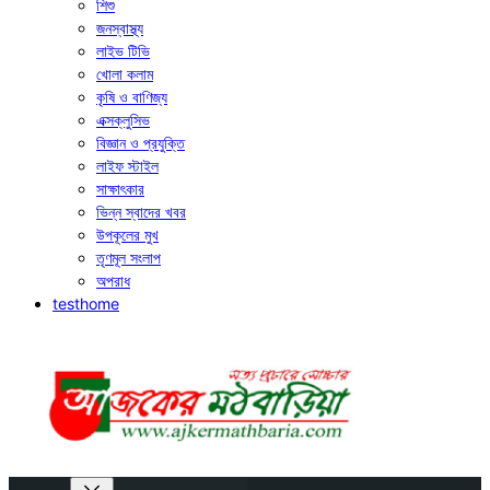
শিশু
জনস্বাস্থ্য
লাইভ টিভি
খোলা কলাম
কৃষি ও বাণিজ্য
এক্সক্লুসিভ
বিজ্ঞান ও প্রযুক্তি
লাইফ স্টাইল
সাক্ষাৎকার
ভিন্ন স্বাদের খবর
উপকূলের মুখ
তৃণমূল সংলাপ
অপরাধ
testhome