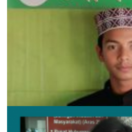
‘গণমাধ্যমকে সুরক্ষা দেবে অনলাইন নীতি ও সম্প্রচার আইন’
নিজস্ব সংবাদদাতা
মে ২৯, ২০১৭
সাম্প্রতিক খবর
উপকূলের করোনাযোদ্ধা চার নারী 🔻নারীর চোখে সময়টাকে দেখি
মে ২২, ২০২০