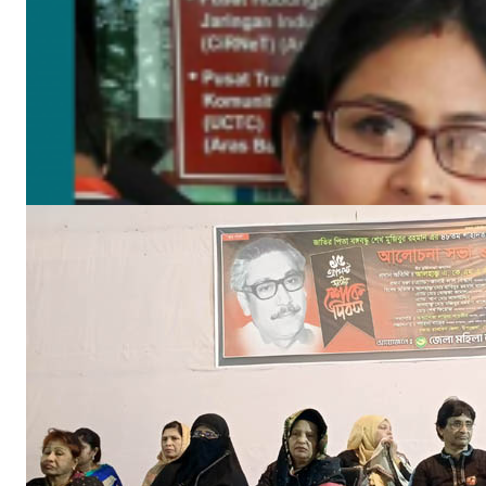
বঙ্গবন্ধুর শাহাদাৎ বার্ষিকী উপলক্ষে পিরোজপুরে জেলা মহিলা আওয়ামীলীগের দোয়া মাহফিল
আগ ১৮, ২০২৩
‘ইফতার সহানুভূতি’ উদ্যোগের সূচনা হলো ঘোপখালী স্পোর্টস ক্লাব ও পাঠাগার
মার্চ ৪, ২০২৫