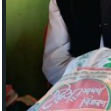
উপকূলের করোনাযোদ্ধা চার নারী 🔻নারীর চোখে সময়টাকে দেখি
মে ২২, ২০২০
বঙ্গবন্ধুর শাহাদাৎ বার্ষিকী উপলক্ষে পিরোজপুরে জেলা মহিলা আওয়ামীলীগের দোয়া মাহফিল
আগ ১৮, ২০২৩
গুরুত্বপূর্ণ লিংকসমূহ