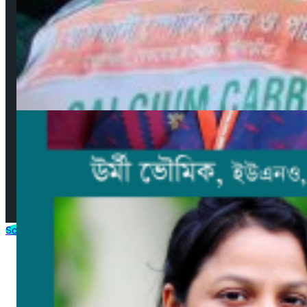
কপিরাইট ও ডিসক্লেইমার
নিয়মাবলী
বিজ্ঞাপন
যোগাযোগ
সম্পাদকমণ্ডলী
© 2025 by AjkerMathbaria.Com. All Rights Reserved |
Developed by
Virtuanic
Scroll to Top