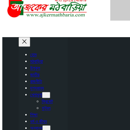
হোম
মঠবাড়িয়া
উপকূল
জাতীয়
রাজনীতি
দৃশ্যকাব্য
খেলাধুলা
ক্রিকেট
ফুটবল
শিক্ষা
ধর্ম ও জীবন
অন্যান্য