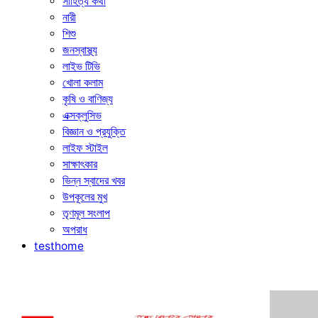
সাহিত্য কথা
নারী
শিশু
জনস্বাস্থ্য
লাইভ টিভি
খোলা কলাম
কৃষি ও বাণিজ্য
এক্সক্লুসিভ
বিজ্ঞান ও প্রযুক্তি
লাইফ স্টাইল
সাক্ষাৎকার
ভিন্ন স্বাদের খবর
উপকূলের মুখ
তৃণমূল সংলাপ
অপরাধ
testhome