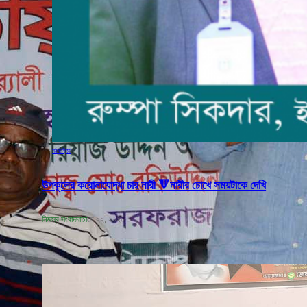
মঠবাড়িয়া
উপকূলের করোনাযোদ্ধা চার নারী 🔻নারীর চোখে সময়টাকে দেখি
নিজস্ব সংবাদদাতা
মে ২২, ২০২০
বঙ্গবন্ধুর শাহাদাৎ বার্ষিকী উপলক্ষে পিরোজপুরে
জেলা মহিলা আওয়ামীলীগের দোয়া মাহফিল