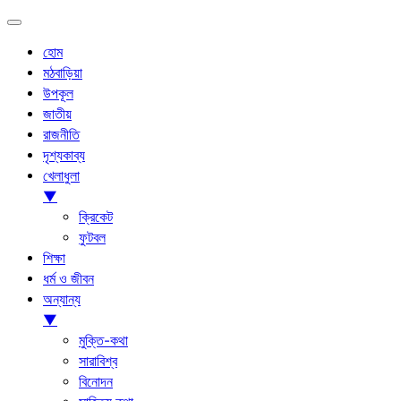
হোম
মঠবাড়িয়া
উপকূল
জাতীয়
রাজনীতি
দৃশ্যকাব্য
খেলাধুলা
▼
ক্রিকেট
ফুটবল
শিক্ষা
ধর্ম ও জীবন
অন্যান্য
▼
মুক্তি-কথা
সারাবিশ্ব
বিনোদন