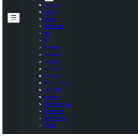
মুক্তি-কথা
সারাবিশ্ব
বিনোদন
সাহিত্য কথা
নারী
শিশু
জনস্বাস্থ্য
লাইভ টিভি
খেলাধুলা
কৃষি ও বাণিজ্য
এক্সক্লুসিভ
বিজ্ঞান ও প্রযুক্তি
লাইফ স্টাইল
সাক্ষাৎকার
ভিন্ন স্বাদের খবর
উপকূলের মুখ
তৃণমূল সংলাপ
অপরাধ