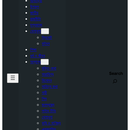
মঠবাড়িয়া
উপকূল
জাতীয়
রাজনীতি
দৃশ্যকাব্য
খেলাধুলা
ক্রিকেট
ফুটবল
শিক্ষা
ধর্ম ও জীবন
অন্যান্য
মুক্তি-কথা
Search
সারাবিশ্ব
বিনোদন
সাহিত্য কথা
নারী
শিশু
জনস্বাস্থ্য
লাইভ টিভি
খেলাধুলা
কৃষি ও বাণিজ্য
এক্সক্লুসিভ