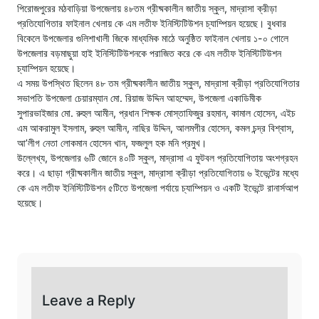
পিরোজপুরের মঠবাড়িয়া উপজেলায় ৪৮তম গ্রীষ্মকালীন জাতীয় স্কুল, মাদ্রাসা ক্রীড়া
প্রতিযোগিতার ফাইনাল খেলায় কে এম লতীফ ইনিস্টিটিউশন চ্যাম্পিয়ন হয়েছে। বুধবার
বিকেলে উপজেলার গুলিশাখালী জিকে মাধ্যমিক মাঠে অনুষ্ঠিত ফাইনাল খেলায় ১-০ গোলে
উপজেলার বড়মাছুয়া হাই ইনিস্টিটিউশনকে পরাজিত করে কে এম লতীফ ইনিস্টিটিউশন
চ্যাম্পিয়ন হয়েছে।
এ সময় উপস্থিত ছিলেন ৪৮ তম গ্রীষ্মকালীন জাতীয় স্কুল, মাদ্রাসা ক্রীড়া প্রতিযোগিতার
সভাপতি উপজেলা চেয়ারম্যান মো. রিয়াজ উদ্দিন আহম্মেদ, উপজেলা একাডিমীক
সুপারভাইজার মো. রুহুল আমীন, প্রধান শিক্ষক মোস্তাফিজুর রহমান, কামাল হোসেন, এইচ
এম আকরামুল ইসলাম, রুহুল আমীন, নাছির উদ্দিন, আলমগীর হোসেন, কমল চন্দ্র বিশ্বাস,
আ’লীগ নেতা লোকমান হোসেন খান, ফজলুল হক মনি প্রমুখ।
উল্লেখ্য, উপজেলার ৬টি জোনে ৪০টি স্কুল, মাদ্রাসা এ ফুটবল প্রতিযোগিতায় অংশগ্রহন
করে। এ ছাড়া গ্রীষ্মকালীন জাতীয় স্কুল, মাদ্রাসা ক্রীড়া প্রতিযোগিতায় ৬ ইভেন্টের মধ্যে
কে এম লতীফ ইনিস্টিটিউশন ৫টিতে উপজেলা পর্যায়ে চ্যাম্পিয়ন ও একটি ইভেন্টে রানার্সআপ
হয়েছে।
Leave a Reply