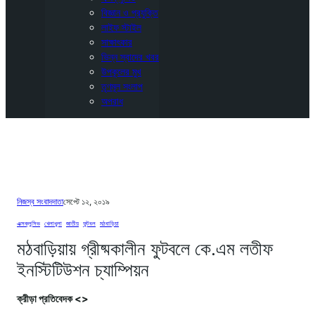
বিজ্ঞান ও প্রযুক্তি
লাইফ স্টাইল
সাক্ষাৎকার
ভিন্ন স্বাদের খবর
উপকূলের মুখ
তৃণমূল সংলাপ
অপরাধ
নিজস্ব সংবাদদাতা
সেপ্টে ১২, ২০১৯
এক্সক্লুসিভ
, 
খেলাধুলা
, 
জাতীয়
, 
ফুটবল
, 
মঠবাড়িয়া
মঠবাড়িয়ায় গ্রীষ্মকালীন ফুটবলে কে.এম লতীফ
ইনস্টিটিউশন চ্যাম্পিয়ন
ক্রীড়া প্রতিবেদক <>