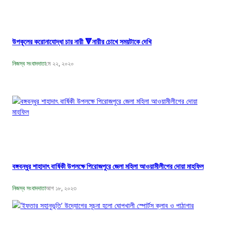
উপকূলের করোনাযোদ্ধা চার নারী 🔻নারীর চোখে সময়টাকে দেখি
নিজস্ব সংবাদদাতা
মে ২২, ২০২০
বঙ্গবন্ধুর শাহাদাৎ বার্ষিকী উপলক্ষে পিরোজপুরে জেলা মহিলা আওয়ামীলীগের দোয়া মাহফিল
নিজস্ব সংবাদদাতা
আগ ১৮, ২০২৩