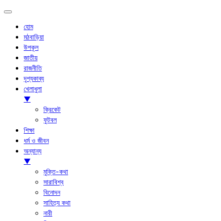
হোম
মঠবাড়িয়া
উপকূল
জাতীয়
রাজনীতি
দৃশ্যকাব্য
খেলাধুলা
▼
ক্রিকেট
ফুটবল
শিক্ষা
ধর্ম ও জীবন
অন্যান্য
▼
মুক্তি-কথা
সারাবিশ্ব
বিনোদন
সাহিত্য কথা
নারী