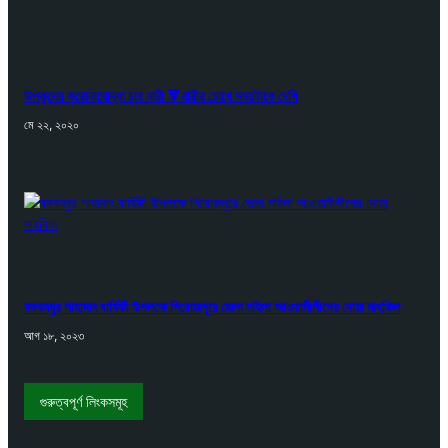
উপকূলের করোনাযোদ্ধা চার নারী 🔻নারীর চোখে সময়টাকে দেখি
মে ২২, ২০২০
বঙ্গবন্ধুর শাহাদাৎ বার্ষিকী উপলক্ষে পিরোজপুরে জেলা মহিলা আওয়ামীলীগের দোয়া মাহফিল
আগ ১৮, ২০২৩
গুরুত্বপূর্ণ লিংকসমূহ