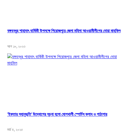
বঙ্গবন্ধুর শাহাদাৎ বার্ষিকী উপলক্ষে পিরোজপুরে জেলা মহিলা আওয়ামীলীগের দোয়া মাহফিল
আগ ১৮, ২০২৩
‘ইফতার সহানুভূতি’ উদ্যোগের সূচনা হলো ঘোপখালী স্পোর্টস ক্লাব ও পাঠাগার
মার্চ ৪, ২০২৫