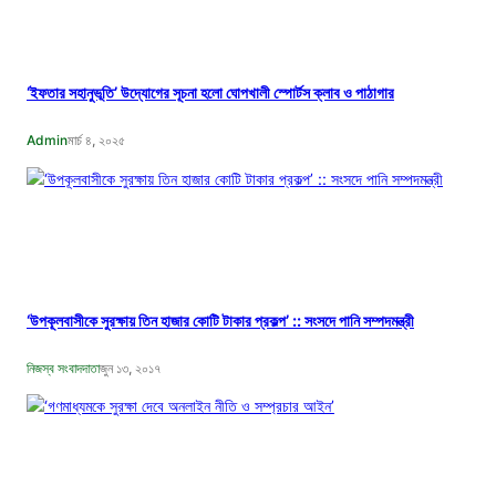
‘ইফতার সহানুভূতি’ উদ্যোগের সূচনা হলো ঘোপখালী স্পোর্টস ক্লাব ও পাঠাগার
Admin
মার্চ ৪, ২০২৫
‘উপকূলবাসীকে সুরক্ষায় তিন হাজার কোটি টাকার প্রকল্প’ :: সংসদে পানি সম্পদমন্ত্রী
নিজস্ব সংবাদদাতা
জুন ১৩, ২০১৭