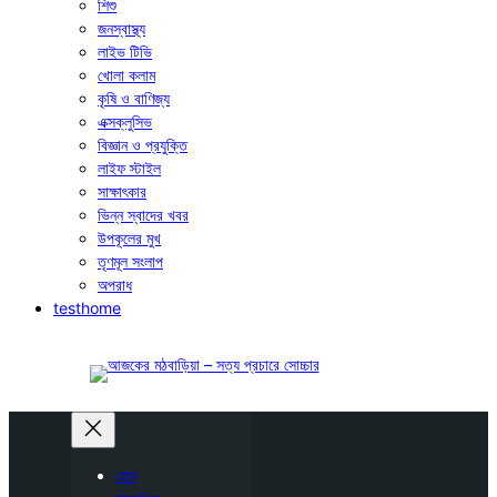
শিশু
জনস্বাস্থ্য
লাইভ টিভি
খোলা কলাম
কৃষি ও বাণিজ্য
এক্সক্লুসিভ
বিজ্ঞান ও প্রযুক্তি
লাইফ স্টাইল
সাক্ষাৎকার
ভিন্ন স্বাদের খবর
উপকূলের মুখ
তৃণমূল সংলাপ
অপরাধ
testhome
হোম