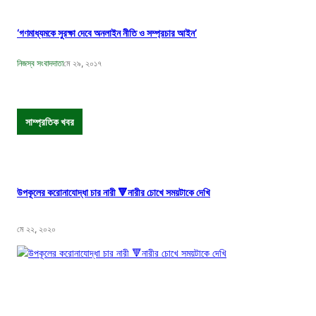
‘গণমাধ্যমকে সুরক্ষা দেবে অনলাইন নীতি ও সম্প্রচার আইন’
নিজস্ব সংবাদদাতা
মে ২৯, ২০১৭
সাম্প্রতিক খবর
উপকূলের করোনাযোদ্ধা চার নারী 🔻নারীর চোখে সময়টাকে দেখি
মে ২২, ২০২০