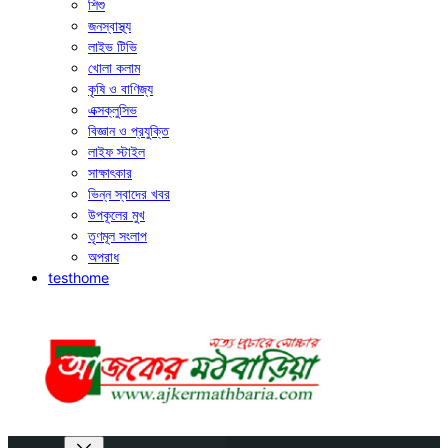
শিশু
জনস্বাস্থ্য
লাইভ টিভি
খোলা কলাম
কৃষি ও বাণিজ্য
এক্সক্লুসিভ
বিজ্ঞান ও প্রযুক্তি
লাইফ স্টাইল
সাক্ষাৎকার
ভিন্ন স্বাদের খবর
উপকূলের মুখ
তৃণমূল সংলাপ
অপরাধ
testhome