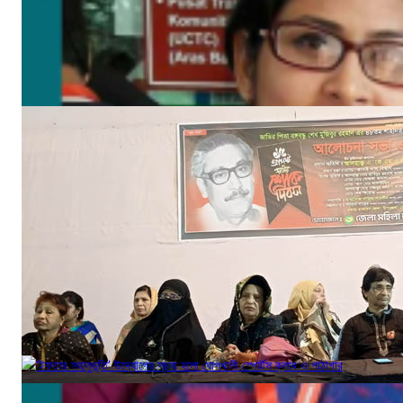
বঙ্গবন্ধুর শাহাদাৎ বার্ষিকী উপলক্ষে পিরোজপুরে জেলা মহিলা আওয়ামীলীগের দোয়া মাহফিল
আগ ১৮, ২০২৩
‘ইফতার সহানুভূতি’ উদ্যোগের সূচনা হলো ঘোপখালী স্পোর্টস ক্লাব ও পাঠাগার
মার্চ ৪, ২০২৫