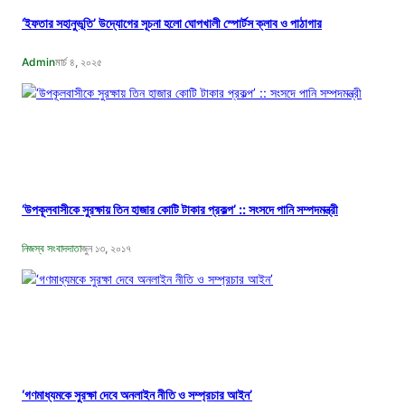
‘ইফতার সহানুভূতি’ উদ্যোগের সূচনা হলো ঘোপখালী স্পোর্টস ক্লাব ও পাঠাগার
Admin
মার্চ ৪, ২০২৫
‘উপকূলবাসীকে সুরক্ষায় তিন হাজার কোটি টাকার প্রকল্প’ :: সংসদে পানি সম্পদমন্ত্রী
নিজস্ব সংবাদদাতা
জুন ১৩, ২০১৭
‘গণমাধ্যমকে সুরক্ষা দেবে অনলাইন নীতি ও সম্প্রচার আইন’