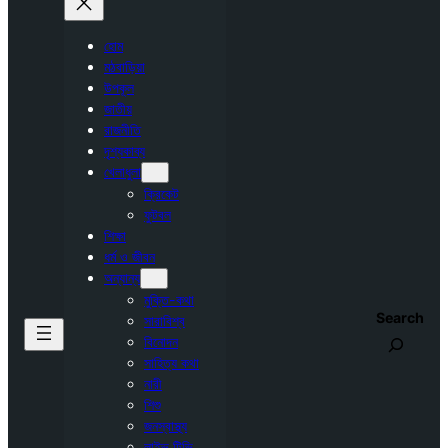
হোম
মঠবাড়িয়া
উপকূল
জাতীয়
রাজনীতি
দৃশ্যকাব্য
খেলাধুলা
ক্রিকেট
ফুটবল
শিক্ষা
ধর্ম ও জীবন
অন্যান্য
মুক্তি-কথা
Search
সারাবিশ্ব
বিনোদন
সাহিত্য কথা
নারী
শিশু
জনস্বাস্থ্য
লাইভ টিভি