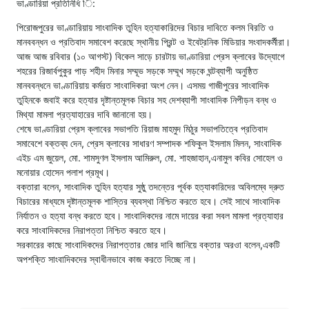
ভাণ্ডারিয়া প্রতিনিধি ি:
পিরোজপুরের ভাণ্ডারিয়ায় সাংবাদিক তুহিন হত্যাকারিদের বিচার দাবিতে কলম বিরতি ও
মানববন্ধন ও প্রতিবাদ সমাবেশ করেছে স্থানীয় প্রিন্ট ও ইবেট্রনিক মিডিয়ার সংবাদকর্মীরা।
আজ আজ রবিবার (১০ আগস্ট) বিকেল সাড়ে চারটায় ভাণ্ডারিয়া প্রেস ক্লাবের উদ্যোগে
শহরের রিজার্বপুকুর পাড় শহীদ মিনার সম্মূভ সড়কে সম্মূখ সড়কে ঘন্টব্যাপী অনুষ্ঠিত
মানববন্ধনে ভাণ্ডারিয়ায় কর্মরত সাংবাদিকরা অংশ নেন। এসময় গাজীপুরের সাংবাদিক
তুহিনকে জবাই করে হত্যার দৃষ্টান্তমূলক বিচার সহ দেশব্যাপী সাংবাদিক নিপীড়ন বন্ধ ও
মিথ্যা মামলা প্রত্যাহারের দাবি জানানো হয়।
শেষে ভাণ্ডারিয়া প্রেস ক্লাবের সভাপতি রিয়াজ মাহমুদ মিঠুর সভাপতিত্বে প্রতিবাদ
সমাবেশে বক্তব্য দেন, প্রেস ক্লাবের সাধারণ সম্পাদক শফিকুল ইসলাম মিলন, সাংবাদিক
এইচ এম জুয়েল, মো. শামসুণল ইসলাম আমিরুল, মো. শাহজাহান,এনামুল কবির সোহেল ও
মনোয়ার হোসেন পলাশ প্রমূখ।
বক্তারা বলেন, সাংবাদিক তুহিন হত্যার সুষ্ঠু তদন্তের পূর্বক হত্যাকারিদের অবিলম্বে দ্রুত
বিচারের মাধ্যমে দৃষ্টান্তমূলক শাস্তির ব্যবস্থা নিশ্চিত করতে হবে। সেই সাথে সাংবাদিক
নির্যাতন ও হত্যা বন্ধ করতে হবে। সাংবাদিকদের নামে দায়ের করা সবল মামলা প্রত্যাহার
করে সাংবাদিকদের নিরাপত্তা নিশ্চিত করতে হবে।
সরকারের কাছে সাংবাদিকদের নিরাপত্তার জোর দাবি জানিয়ে বক্তার অরওা বলেন,একটি
অপশক্তি সাংবাদিকদের স্বাধীনভাবে কাজ করতে দিচ্ছে না।