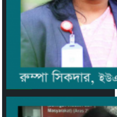
আমাদের সম্পর্কে
উপদেষ্টা সম্পাদক: দেবদাস মজুমদার
প্রকাশক ও সম্পাদক: মেহেদী হাসান বাবু ফরাজী
নির্বাহী সম্পাদক: শিবু মজুমদার
ব্যবস্থাপনা সম্পাদক: সবুজ রাসেল
বার্তা ও সাহিত্য সম্পাদক: মেহেদী হাসান (সাদাকাক)
Facebook
YouTube
জনপ্রিয় সংবাদ