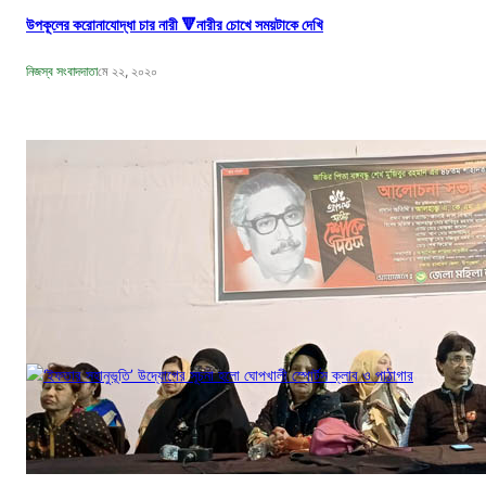
উপকূলের করোনাযোদ্ধা চার নারী 🔻নারীর চোখে সময়টাকে দেখি
নিজস্ব সংবাদদাতা
মে ২২, ২০২০
বঙ্গবন্ধুর শাহাদাৎ বার্ষিকী উপলক্ষে পিরোজপুরে জেলা মহিলা আওয়ামীলীগের দোয়া মাহফিল
নিজস্ব সংবাদদাতা
আগ ১৮, ২০২৩