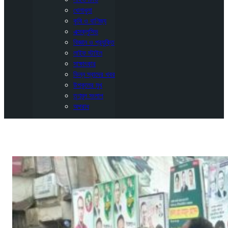
খেলাধুলা
কৃষি ও বাণিজ্য
এক্সক্লুসিভ
বিজ্ঞান ও প্রযুক্তি
লাইফ স্টাইল
সাক্ষাৎকার
ভিন্ন স্বাদের খবর
উপকূলের মুখ
তৃণমূল সংলাপ
অপরাধ