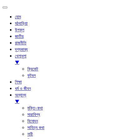
হোম
মঠবাড়িয়া
উপকূল
জাতীয়
রাজনীতি
দৃশ্যকাব্য
খেলাধুলা
▼
ক্রিকেট
ফুটবল
শিক্ষা
ধর্ম ও জীবন
অন্যান্য
▼
মুক্তি-কথা
সারাবিশ্ব
বিনোদন
সাহিত্য কথা
নারী