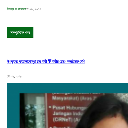
নিজস্ব সংবাদদাতা
মে ২৯, ২০১৭
সাম্প্রতিক খবর
উপকূলের করোনাযোদ্ধা চার নারী 🔻নারীর চোখে সময়টাকে দেখি
মে ২২, ২০২০