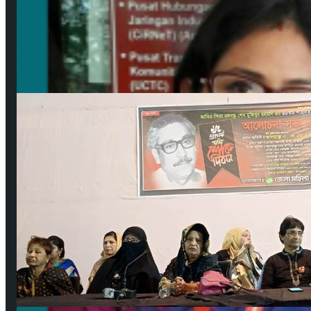
উপকূলের করোনাযোদ্ধা চার নারী 🔻নারীর চোখে সময়টাকে দেখি
মে ২২, ২০২০
বঙ্গবন্ধুর শাহাদাৎ বার্ষিকী উপলক্ষে পিরোজপুরে জেলা মহিলা আওয়ামীলীগের দোয়া মাহফিল
আগ ১৮, ২০২৩
গুরুত্বপূর্ণ লিংকসমূহ
কপিরাইট ও ডিসক্লেইমার
নিয়মাবলী
বিজ্ঞাপন