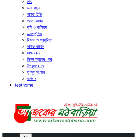
শিশু
জনস্বাস্থ্য
লাইভ টিভি
খোলা কলাম
কৃষি ও বাণিজ্য
এক্সক্লুসিভ
বিজ্ঞান ও প্রযুক্তি
লাইফ স্টাইল
সাক্ষাৎকার
ভিন্ন স্বাদের খবর
উপকূলের মুখ
তৃণমূল সংলাপ
অপরাধ
testhome