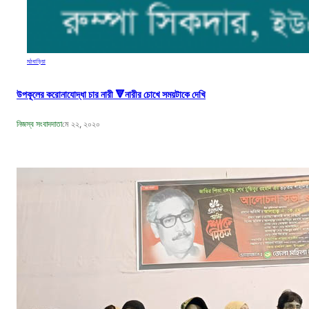
মঠবাড়িয়া
উপকূলের করোনাযোদ্ধা চার নারী 🔻নারীর চোখে সময়টাকে দেখি
নিজস্ব সংবাদদাতা
মে ২২, ২০২০
বঙ্গবন্ধুর শাহাদাৎ বার্ষিকী উপলক্ষে পিরোজপুরে জেলা মহিলা আওয়ামীলীগের দোয়া মাহফিল
নিজস্ব সংবাদদাতা
আগ ১৮, ২০২৩