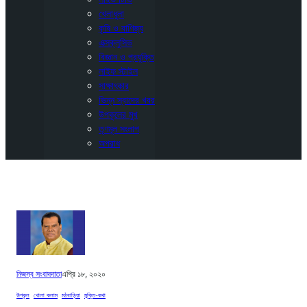
খেলাধুলা
কৃষি ও বাণিজ্য
এক্সক্লুসিভ
বিজ্ঞান ও প্রযুক্তি
লাইফ স্টাইল
সাক্ষাৎকার
ভিন্ন স্বাদের খবর
উপকূলের মুখ
তৃণমূল সংলাপ
অপরাধ
নিজস্ব সংবাদদাতা
এপ্রি ১৮, ২০২০
উপকূল
, 
খোলা কলাম
, 
মঠবাড়িয়া
, 
মুক্তি-কথা