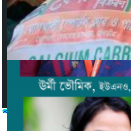
গুরুত্বপূর্ণ লিংকসমূহ
কপিরাইট ও ডিসক্লেইমার
নিয়মাবলী
বিজ্ঞাপন
যোগাযোগ
সম্পাদকমণ্ডলী
© 2025 by AjkerMathbaria.Com. All Rights Reserved |
Developed by
Virtuanic
Scroll to Top