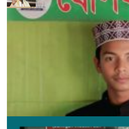
‘গণমাধ্যমকে সুরক্ষা দেবে অনলাইন নীতি ও সম্প্রচার আইন’
নিজস্ব সংবাদদাতা
মে ২৯, ২০১৭
সাম্প্রতিক খবর
উপকূলের করোনাযোদ্ধা চার নারী 🔻নারীর চোখে সময়টাকে দেখি
মে ২২, ২০২০