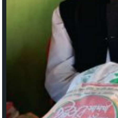
উপকূলের করোনাযোদ্ধা চার নারী 🔻নারীর চোখে সময়টাকে দেখি
মে ২২, ২০২০
বঙ্গবন্ধুর শাহাদাৎ বার্ষিকী উপলক্ষে পিরোজপুরে জেলা মহিলা আওয়ামীলীগের দোয়া মাহফিল
আগ ১৮, ২০২৩