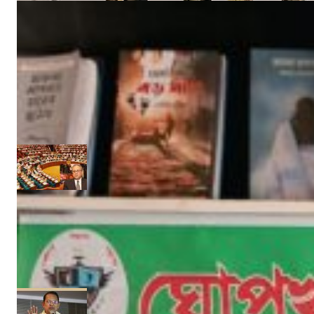
‘ইফতার সহানুভূতি’ উদ্যোগের সূচনা হলো ঘোপখালী স্পোর্টস ক্লাব ও পাঠাগার
Admin
মার্চ ৪, ২০২৫
‘উপকূলবাসীকে সুরক্ষায় তিন হাজার কোটি টাকার প্রকল্প’ :: সংসদে পানি সম্পদমন্ত্রী
নিজস্ব সংবাদদাতা
জুন ১৩, ২০১৭