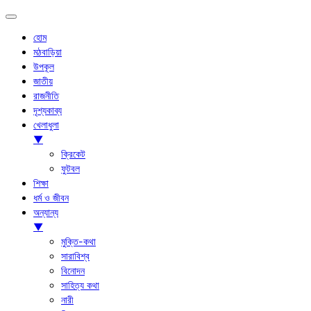
হোম
মঠবাড়িয়া
উপকূল
জাতীয়
রাজনীতি
দৃশ্যকাব্য
খেলাধুলা
▼
ক্রিকেট
ফুটবল
শিক্ষা
ধর্ম ও জীবন
অন্যান্য
▼
মুক্তি-কথা
সারাবিশ্ব
বিনোদন
সাহিত্য কথা
নারী