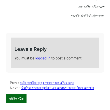
মো: জা‌হিদ উ‌দ্দিন পলাশ
সভাপ‌তি মঠবা‌ড়িয়া প্রেস ক্লাব
Leave a Reply
You must be
logged in
to post a comment.
Prev :
হাটের সামাজিক দূরত্ব বজায়ে সকলে এগিয়ে আসুন
Next :
মঠবাড়িয়া উপজেলা স্কাউটস এর আয়োজনে করোনা বিষয়ে আলোচনা
সর্বাধিক পঠিত