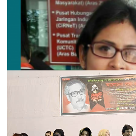
বঙ্গবন্ধুর শাহাদাৎ বার্ষিকী উপলক্ষে পিরোজপুরে জেলা মহিলা আওয়ামীলীগের দোয়া মাহফিল
আগ ১৮, ২০২৩
‘ইফতার সহানুভূতি’ উদ্যোগের সূচনা হলো ঘোপখালী স্পোর্টস ক্লাব ও পাঠাগার