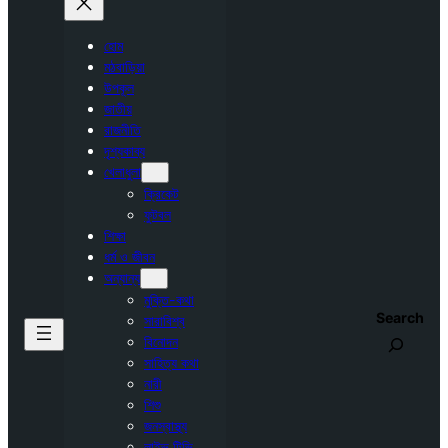
হোম
মঠবাড়িয়া
উপকূল
জাতীয়
রাজনীতি
দৃশ্যকাব্য
খেলাধুলা
ক্রিকেট
ফুটবল
শিক্ষা
ধর্ম ও জীবন
অন্যান্য
মুক্তি-কথা
Search
সারাবিশ্ব
বিনোদন
সাহিত্য কথা
নারী
শিশু
জনস্বাস্থ্য
লাইভ টিভি