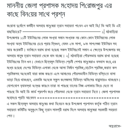
মাননীয় জেলা প্রশাসক ম‌হোদয় পি‌রোজপুর এর
কা‌ছে বিন‌য়ের সা‌থে প্রশ্ন
ক‌রোনা দু‌র্যোগে কর্মহীন অসহায় মানু‌ষেরা ত্রান সহায়তা পা‌বেন এন আই ডি/ ভি আই ডি এই
বাছ‌বিচা‌রে? ———————————————————– ১| মঠবা‌ড়িয়া
উপ‌জেলার ১১‌টি ইউ‌নিয়‌নের লোক সংখ‌্যা সমান সংখ‌্যক নয় কোন কোন ইউ‌নিয়নের লোক
সংখ‌্যা অন‌্য ইউ‌নিয়‌নের চে‌য়ে প্রায় দ্বিগুন, যেমন ২নং সাপা, ৯নং সাপ‌লেজা ইউ‌নিয়ন সহ
আর ক‌য়েক‌টি। বর্তমা‌নে বরাদ্দ রাখা হ‌য়ে‌ছে সকল ইউ‌নিয়‌নেই সমান এ ক্ষে‌ত্রে উপ‌জেলার বহু
অসহায় মানুষ ত্রান সহায়তা থে‌কে বাদ যা‌চ্ছে। ২| মঠবা‌ড়িয়া পৌরসভায় বরাদ্দ রাখা হ‌য়ে‌ছে
ইউ‌নিয়‌নের তিন গুন। যেখা‌নে ছিন্নমূল বি‌ভিন্ন শ্রেনী পেশার মানু‌ষেরাও বসবাস ক‌রে,এর
ম‌ধ্যে র‌য়ে‌ছে দে‌শের বি‌ভিন্ন এলাকা থে‌কে আসা নির্মান শ্রমিক,হো‌টেল শ্রমিক,করাত কল
শ্রমিকসহ অ‌নে‌কেই যারা কাজ কর‌তে এ‌সে আমা‌দের পৌরসভাধীন বি‌ভিন্ন ব‌স্তি‌তে বাসা
ভাড়া নি‌য়ে থাক‌ছেন, এমন‌কি অ‌নে‌কে স্কুল ক‌লেজসহ বি‌ভিন্ন অ‌ফি‌সের বারান্দায়ও থাক‌ছেন।‌
যোগা‌যোগ ব‌্যাবস্থা ব‌ন্ধের কার‌নে তারা না পার‌ছে তা‌দের নিজ এলাকায়‌ ফি‌রে যে‌তে না
পার‌ছে ভি আই ডি কার্ড প্রদর্শন ক‌রে পৌরসভা থে‌কে ত্রান সহায়তা নি‌তে। জেলা প্রশাসক
ম‌হোদ‌য়ে প্রতি আ‌বেদন ================================
এ সকল ছিন্নমূল অসহায় মানু‌ষের কথা বি‌বেচন ক‌রে উপ‌জেলা প্রশাসন কর্তৃক গ‌ঠিত ত্রান
সহায়তা ক‌মি‌টি‌র অনুকু‌লে কিছু ত্রান সামগ্রী বরাদ্দ দি‌লে অসহায় মানুষেরা সরকারী সহয়তা
পেত।
অনু‌রোধে–